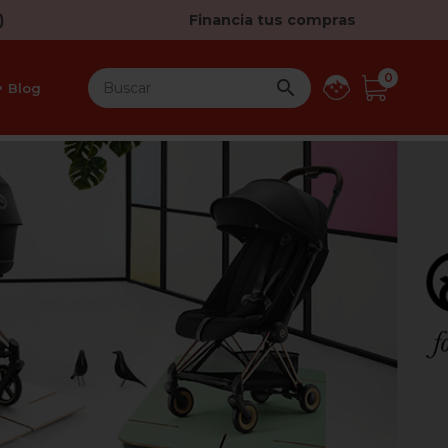
)
Financia tus compras
0

Blog