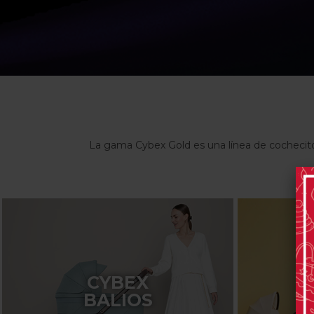
La gama Cybex Gold es una línea de cochecitos
CYBEX
BALIOS