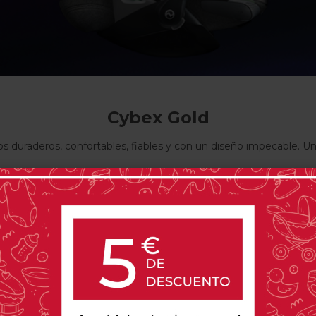
Cybex Gold
 duraderos, confortables, fiables y con un diseño impecable. Un
CYBEX
CYBEX
GAZELLE
MELIO