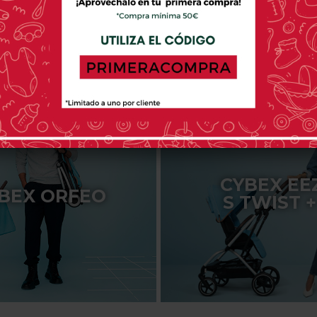
CYBEX EE
BEX ORFEO
S TWIST +