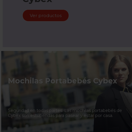
Ver productos
Mochilas Portabebés Cybex
Seguridad en todas partes. Las mochilas portabebés de
Cybex son estupendas para pasear y estar por casa.