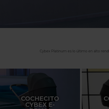
Cybex Platinum es lo último en alto rendi
C
COCHECITO
CYBEX E-