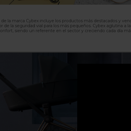
s de la marca Cybex incluye los productos más destacados y vend
 de la seguridad vial para los más pequeños. Cybex aglutina a la
onfort, siendo un referente en el sector y creciendo cada día má