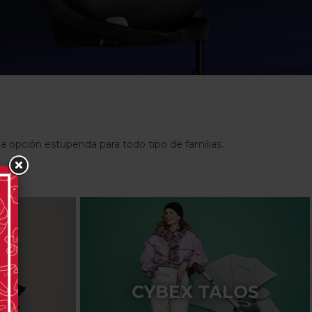
a opción estupenda para todo tipo de familias.
CYBEX TALOS