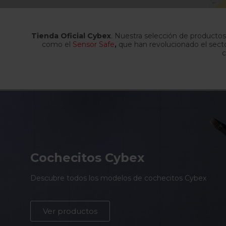
Tienda Oficial Cybex
. Nuestra selección de producto
como el
Sensor Safe
,
que han revolucionado el sector
c
Cochecitos Cybex
Descubre todos los modelos de cochecitos Cybex
Ver productos