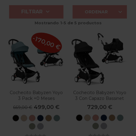


FILTRAR
ORDENAR
Mostrando 1-5 de 5 productos
-170,00 €
Cochecito Babyzen Yoyo
Cochecito Babyzen Yoyo
3 Pack +0 Meses
3 Con Capazo Bassinet
499,00 €
729,00 €
669,00 €
Black
Taupe
Ginger
Air
Toffee
Aqu
Black
Taupe
Ginger
Air
Toffee
Aqua
France
France
Oliva
Stone
Oliva
Stone