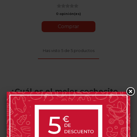
0 opinión(es)
Comprar
Has visto 5 de 5 productos
¿Cuál es el mejor cochecito
de bebé Stokke?
En el universo de los cochecitos de bebé Stokke,
dos modelos destacan por encima del resto por
su diseño innovador, calidad premium y
funcionalidad adaptada a las necesidades reales
de los padres modernos: el Stokke Xplory y el
recientemente incorporado Stokke YOYO.