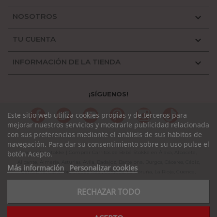
NOSOTROS

TU CUENTA

INFORMACIÓN DE LA TIENDA

¡SÍGUENOS!
Facebook
Twitter
YouTube
Pinterest
Instagram
TikTok
Este sitio web utiliza cookies propias y de terceros para
mejorar nuestros servicios y mostrarle publicidad relacionada
con sus preferencias mediante el análisis de sus hábitos de
navegación. Para dar su consentimiento sobre su uso pulse el
botón Acepto.
Cochecitos Stokke | Comprar Carritos de Bebé Stokke en Álava, Albacete,
Alicante, Almería, Asturias, Avila, Badajoz, Barcelona, Burgos, Cáceres, Cádiz,
Más información
Personalizar cookies
Cantabria, Castellón, Ciudad Real, Córdoba, La Coruña, La Rioja, Cuenca,
Girona, Granada, Guadalajara, Guipuzcoa, Huelva, Huesca, Jaen, León, Lleida,
RECHAZAR TODO
Lugo, Madrid, Málaga, Murcia, Navarra, Orense, Palencia, Pontevedra, Rioja,
Salamanca, Segovia, Sevilla, Soria, Tarragona, Teruel, Toledo, Valencia,
Valladolid, Vizcaya, Zamora, Zaragoza.