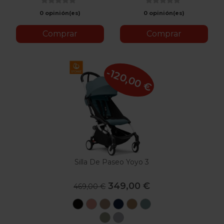
0 opinión(es)
0 opinión(es)
Comprar
Comprar
-120,00 €
Silla De Paseo Yoyo 3
349,00 €
469,00 €
Black
Ginger
Taupe
Air
Toffee
Aqua
France
Oliva
Stone