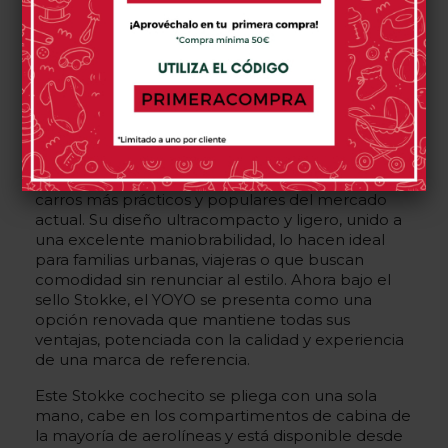
Ambos representan lo mejor en cuanto a carros
de bebé Stokke, ofreciendo soluciones
inteligentes y confort absoluto para el día a día
con tu peque.
Nuevo Carrito Stokke YOYO
La gran novedad dentro de la gama de Stokke
carritos es la incorporación del Stokke YOYO, un
modelo que se ha consolidado como uno de los
carros más prácticos y populares del mercado
actual. Su diseño ultracompacto y ligero, unido a
una excelente maniobrabilidad, lo hacen ideal
para familias urbanas, viajeras o que buscan
comodidad sin renunciar al estilo. Ahora bajo el
sello Stokke, el YOYO se presenta como una
opción renovada que mantiene todas sus
ventajas, potenciada con la calidad y experiencia
de una marca de referencia.
Este Stokke cochecito se pliega con una sola
mano, cabe en los compartimentos de cabina de
la mayoría de aerolíneas y está disponible desde