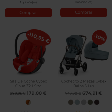
0 opinión(es)
1 opinión(es)
Comprar
Comprar
-110,95 €
-10%
Silla De Coche Cybex
Cochecito 2 Piezas Cybex
Cloud Z2 I-Size
Balios S Lux
179,00 €
674,91 €
289,95 €
749,90 €
Autumn
Seashell
Stormy
Stone
Moss
Choco
Gold
Beige
Blue
Grey
Green
Brown