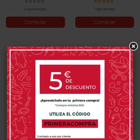
0 opinión(es)
1 opinión(es)
Comprar
Comprar
Trona Cybex Lemo 3 En 1
289,95 €
Stone
All
Sand
Stunning
Suede
Pearl