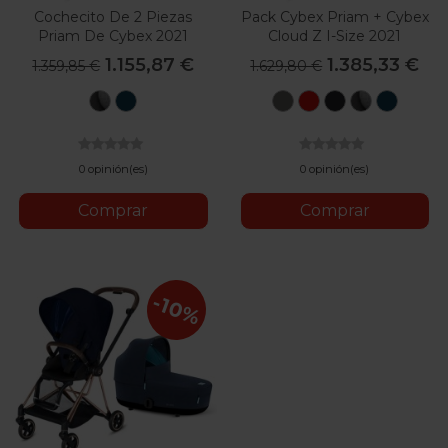
Cochecito De 2 Piezas
Pack Cybex Priam + Cybex
Priam De Cybex 2021
Cloud Z I-Size 2021
1.155,87 €
1.385,33 €
1.359,85 €
1.629,80 €
Manhattan
Mountain
Soho
Autumn
Deep
Manhatt
Mount
Grey
Blue
Grey
Gold
Black
Grey
Blue
Plus
Plus
0 opinión(es)
0 opinión(es)
Comprar
Comprar
-10%