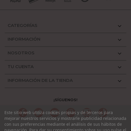
CATEGORÍAS

INFORMACIÓN

NOSOTROS

TU CUENTA

INFORMACIÓN DE LA TIENDA

¡SÍGUENOS!
Facebook
Twitter
YouTube
Pinterest
Instagram
TikTok
Este sitio web utiliza cookies propias y de terceros para
mejorar nuestros servicios y mostrarle publicidad relacionada
con sus preferencias mediante el análisis de sus hábitos de
navegación. Para dar su consentimiento sobre su uso pulse el