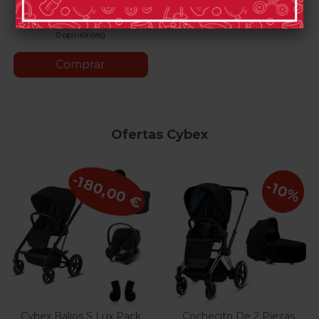
Blue
White
White
Black
Grey
Pink
0 opinión(es)
Comprar
Ofertas Cybex
-180,00 €
-10%
Cybex Balios S Lux Pack
Cochecito De 2 Piezas