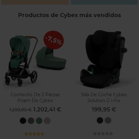
Productos de Cybex más vendidos
-7,5%
Cochecito De 2 Piezas
Silla De Coche Cybex
Priam De Cybex
Solution G I-Fix
1.202,41 €
199,95 €
1.299,90 €
Moon
Lava
Sepia
Mirage
Leaf
Cozy
Black
Grey
Black
Grey
Green
Beige