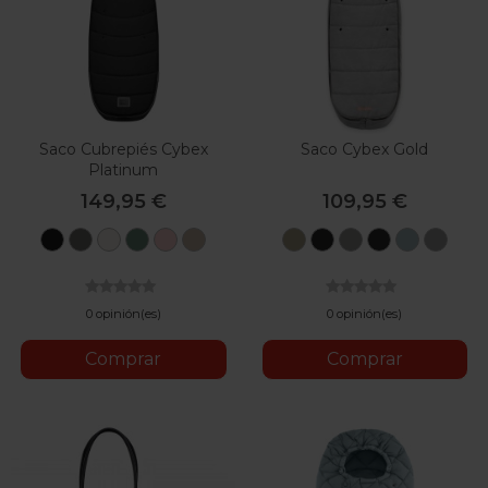
Saco Cubrepiés Cybex
Saco Cybex Gold
Platinum
149,95 €
109,95 €
Sepia
Mirage
Off
Leaf
Peach
Cozy
Beige
Moon
Lava
Black
Stormy
Gre
Black
Grey
White
Green
Pink
Beige
Black
Grey
Blue
0 opinión(es)
0 opinión(es)
Comprar
Comprar