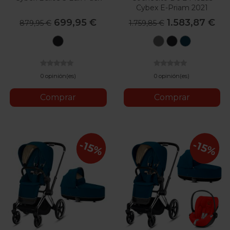
Cybex E-Priam 2021
699,95 €
1.583,87 €
879,95 €
1.759,85 €
Deep
Soho
Deep
Mountai
Black
Grey
Black
Blue
0 opinión(es)
0 opinión(es)
Comprar
Comprar
-15%
-15%