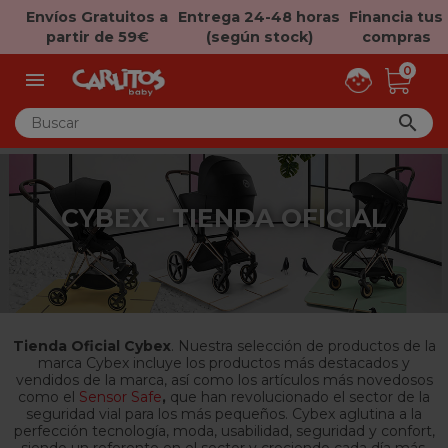
Envíos Gratuitos a
Entrega 24-48 horas
Financia tus
partir de 59€
(según stock)
compras
0


CYBEX - TIENDA OFICIAL
Tienda Oficial Cybex
. Nuestra selección de productos de la
marca Cybex incluye los productos más destacados y
vendidos de la marca, así como los artículos más novedosos
como el
Sensor Safe
,
que han revolucionado el sector de la
seguridad vial para los más pequeños. Cybex aglutina a la
perfección tecnología, moda, usabilidad, seguridad y confort,
siendo un referente en el sector y creciendo cada día más.