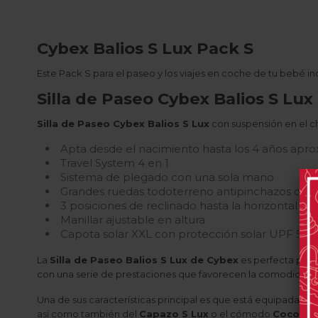
Cybex Balios S Lux Pack S
Este Pack S para el paseo y los viajes en coche de tu bebé in
Silla de Paseo Cybex Balios S Lux
Silla de Paseo Cybex Balios S Lux
con suspensión en el ch
Apta desde el nacimiento hasta los 4 años ap
Travel System 4 en 1
Sistema de plegado con una sola mano
Grandes ruedas todoterreno antipinchazos con
3 posiciones de reclinado hasta la horizontal
Manillar ajustable en altura
Capota solar XXL con protección solar UPF 50+
La
Silla de Paseo Balios S Lux de Cybex
es perfecta para
con una serie de prestaciones que favorecen la comodidad 
Una de sus características principal es que está equipada co
así como también del
Capazo S Lux
o el cómodo
Cocoon 