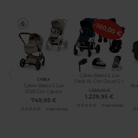
-160,00 €
Cybex Balios S Lux
CYBEX
Pack XL Con Cloud G I-
Cybex Balios S Lux
Bu
Size Plus
1.389,95 €
2026 Con Capazo
1.229,95 €
Plegable
749,95 €
0 opinión(es)
0 opinión(es)