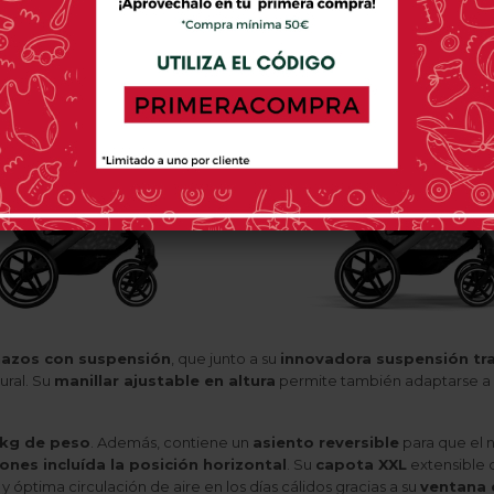
hazos con suspensión
, que junto a su
innovadora suspensión tra
ural. Su
manillar ajustable en altura
permite también adaptarse a 
 kg de peso
. Además, contiene un
asiento reversible
para que el n
ones incluída la posición horizontal
. Su
capota XXL
extensible
 óptima circulación de aire en los días cálidos gracias a su
ventana 