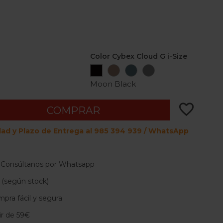
Color Cybex Cloud G i-Size
e
Moon
Almond
Stormy
Stone
Black
Beige
Blue
Grey
Moon Black
favorite_border
COMPRAR
dad y Plazo de Entrega al 985 394 939 / WhatsApp
 Consúltanos por Whatsapp
 (según stock)
pra fácil y segura
tir de 59€