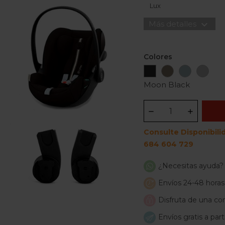
Lux
expand_more
Más detalles
Colores
Moon
Seashell
Stormy
Ston
Black
Beige
Blue
Grey
Moon Black
Consulte Disponibili
684 604 729
¿Necesitas ayuda?
Envíos 24-48 horas
Disfruta de una com
Envíos gratis a par