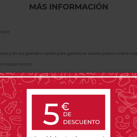
MÁS INFORMACIÓN
cluye:
asis y en sus grandes ruedas para garantizar suaves paseos sobre cua
roximadamente
 suspensión
 y ventana de malla
 el ambiente urbano y para el ambiente rural, pues proporciona un gr
de ambos durante los paseos.
Apta desde el nacimiento hasta lo
n el
Sistema Travel 4 en 1
, que aporta una instalación rápida y senci
S
.