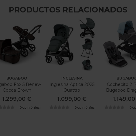
PRODUCTOS RELACIONADOS
BUGABOO
INGLESINA
BUGABO
gaboo Fox 5 Renew
Inglesina Aptica 2025
Cochecito 2 P
Cocoa Brown
Quattro
Bugaboo Drag
1.299,00 €
1.099,00 €
1.149,00
0 opinión(es)
0 opinión(es)
0 o