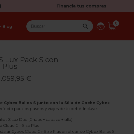
)
Financia tus compras
0

Blog
S Lux Pack S con
e Plus
1.059,95 €
e Cybex Balios S junto con la Silla de Coche Cybex
rfecto para los paseos y viajes de tu bebé. Incluye:
os S Lux Duo (Chasis + capazo + silla)
 Cloud G i-Size Plus
talar Cybex Cloud G i-Size Plus en el carrito Cybex Balios S