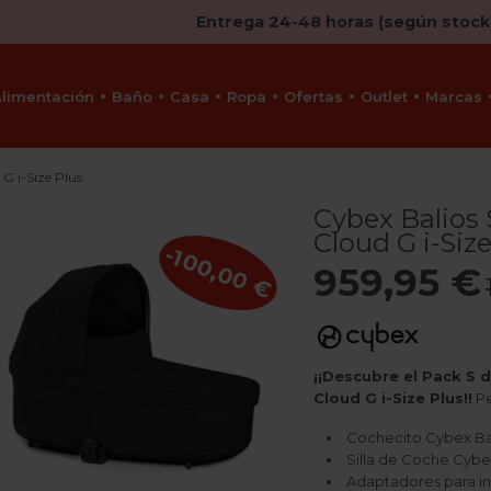
Entrega 24-48 horas (según stock
Alimentación
Baño
Casa
Ropa
Ofertas
Outlet
Marcas
G i-Size Plus
Cybex Balios 
Cloud G i-Siz
-100,00 €
959,95 €
¡¡Descubre el Pack S d
Cloud G i-Size Plus!!
Pe
Cochecito Cybex Bali
Silla de Coche Cybex
Adaptadores para ins