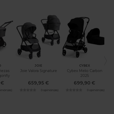
O
JOIE
CYBEX
iezas
Joie Valora Signature
Cybex Melio Carbon
onfly
2025
 €
659,95 €
699,90 €
pinión(es)
0 opinión(es)
0 opinión(es)