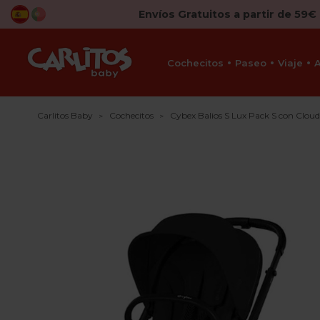
Envíos Gratuitos a partir de 59€
Cochecitos
Paseo
Viaje
Carlitos Baby
Cochecitos
Cybex Balios S Lux Pack S con Cloud 