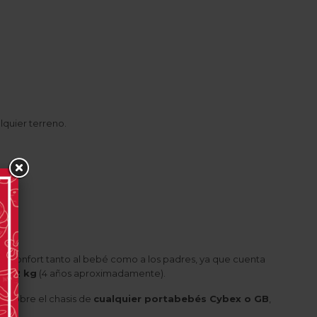
lquier terreno.
an confort tanto al bebé como a los padres, ya que cuenta
s 22 kg
(4 años aproximadamente).
lla sobre el chasis de
cualquier portabebés Cybex o GB
,