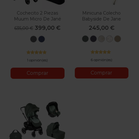
Cochecito 2 Piezas
Minicuna Colecho
Muum Micro De Jané
Babyside De Jane
399,00 €
245,00 €
635,00 €
U78
T01
T58
U65
U85
U06
U53
Botanic
Stars
Glitter
Iris
Sesame
Cold
Lazuli
Black
Blue
6 opinión(es)
1 opinión(es)
Comprar
Comprar