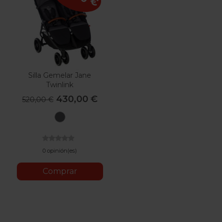
Silla Gemelar Jane
Twinlink
430,00 €
520,00 €
U06
Cold
Black
0 opinión(es)
Comprar