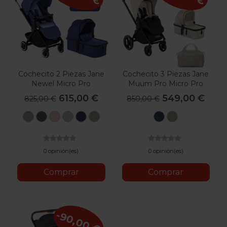
Cochecito 2 Piezas Jane
Cochecito 3 Piezas Jane
Newel Micro Pro
Muum Pro Micro Pro
Koos I-Size
615,00 €
549,00 €
825,00 €
850,00 €
U05
U06
U09
U10
U53
U57
U53
U57
Dim
Cold
Pale
Sand
Lazuli
Oak
Lazuli
Oak
Grey
Black
Blue
Milk
Blue
Milk
0 opinión(es)
0 opinión(es)
Comprar
Comprar
-90,00 €