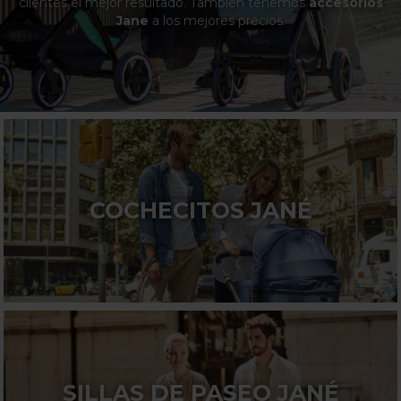
clientes el mejor resultado. También tenemos
accesorios
Jane
a los mejores precios.
COCHECITOS JANÉ
SILLAS DE PASEO JANÉ