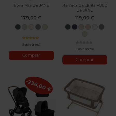
Trona Mila De JANE
Hamaca Gandulita FOLD
De JANE
179,00 €
119,00 €
U78
T58
U65
U90
U87
U78
T01
T58
U09
U65
U90
Botanic
Glitter
Iris
Mist
Sage
Botanic
Stars
Glitter
Pale
Iris
Mist
U87
Sage
5 opinión(es)
0 opinión(es)
Comprar
Comprar
-236,00 €