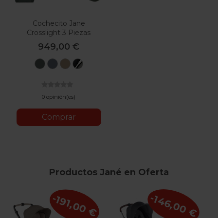
Cochecito Jane
Crosslight 3 Piezas
949,00 €
U78
U79
U85
U82
Botanic
Seal
Sesame
Coal
Silver
Shadow
0 opinión(es)
Comprar
Productos Jané en Oferta
-146,00 €
-191,00 €