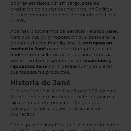
podrían ser falsos. Sin embargo, para los
productos de ediciones anteriores, en Carlitos
puedes encontrar grandes descuentos de hasta
el 20%.
Además, disponemos de
Servicio Técnico Jané
,
para que cualquier reparación que desees te la
podamos hacer. Por ello, si se te
estropea un
cochecito Jané
o cualquier otro producto, no
dudes en consultarnos y te solucionaremos la
avería. También disponemos de
recambios y
repuestos Jané
por si deseas comprar piezas
sueltas para tus productos.
Historia de Jané
El grupo Jané nació en España en 1932 cuando
Manel Jané quiso diseñar un cochecito para su
hijo como un reto personal. Después de
conseguirlo, decidió crear una fábrica de
cochecitos.
Con el paso de los años, Jané se consolidó como
una de las empresas referentes en la creación de