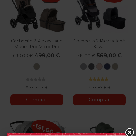
Cochecito 2 Piezas Jane
Cochecito 2 Piezas Jané
Muum Pro Micro Pro
Kawai
499,00 €
569,00 €
690,00 €
715,00 €
U57
U05
U06
U09
U53
U57
Oak
Dim
Cold
Pale
Lazuli
Oak
Milk
Grey
Black
Blue
Milk
0 opinión(es)
2 opinión(es)
Comprar
Comprar
-151,00 €