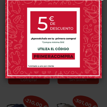
Silla De Paseo Jane
Silla De Paseo Jané
Newel
Crosslight
459,00 €
599,00 €
610,00 €
U78
U79
U81
U82
U05
U06
U09
U10
U53
U57
Botanic
Seal
Cloud
Coal
Dim
Cold
Pale
Sand
Lazuli
Oak
Silver
Grey
Black
Blue
Milk
Shadow
0 opinión(es)
0 opinión(es)
Sin Stock
Comprar
-210,00 €
-301,00 €