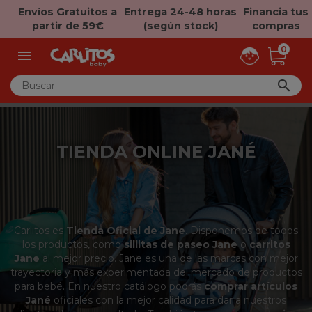
Envíos Gratuitos a
Entrega 24-48 horas
Financia tus
partir de 59€
(según stock)
compras
0


TIENDA ONLINE JANÉ
Carlitos es
Tienda Oficial de Jane
. Disponemos de todos
los productos, como
sillitas de paseo Jane
o
carritos
Jane
al mejor precio. Jane es una de las marcas con mejor
trayectoria y más experimentada del mercado de productos
para bebé. En nuestro catálogo podrás
comprar artículos
Jané
oficiales con la mejor calidad para dar a nuestros