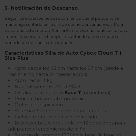
5- Notificación de Descanso
Según los expertos, no se recomienda que el pequeño se
mantenga sentado en la silla de coche por varias horas. Para
evitar que esto suceda, SensorSafe envía una notificación para
impedir exceder ese tiempo, respetando de este modo el
periodo de descanso del pequeño.
Características Silla de Auto Cybex Cloud T i-
Size Plus
Apto desde los 45 cm hasta los 87 cm (desde el
nacimiento hasta 24 meses aprox)
Apto hasta 13 kg
Normativa i-Size UN R129/03
Instalación mediante
Base T
(no incluída)
Posición horizontal ergonómica
Óptima transpiración
Sistema LSP frente a impactos laterales
Incluye reductor para recién nacido
Reposacabezas regulable en 12 posiciones para
adaptarse al crecimiento del niño
Sistema de rotación 180º en la base (la base se