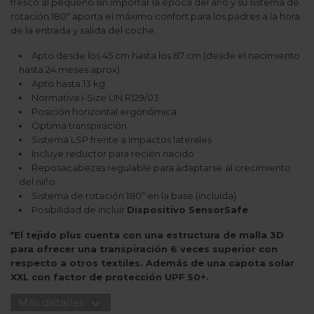
fresco al pequeño sin importar la época del año y su sistema de
rotación 180º aporta el máximo confort para los padres a la hora
de la entrada y salida del coche.
Apto desde los 45 cm hasta los 87 cm (desde el nacimiento
hasta 24 meses aprox)
Apto hasta 13 kg
Normativa i-Size UN R129/03
Posición horizontal ergonómica
Óptima transpiración
Sistema LSP frente a impactos laterales
Incluye reductor para recién nacido
Reposacabezas regulable para adaptarse al crecimiento
del niño
Sistema de rotación 180º en la base (incluida)
Posibilidad de incluir
Dispositivo SensorSafe
*El tejido plus cuenta con una estructura de malla 3D
para ofrecer una transpiración 6 veces superior con
respecto a otros textiles. Además de una capota solar
XXL con factor de protección UPF 50+.
expand_more
Más detalles