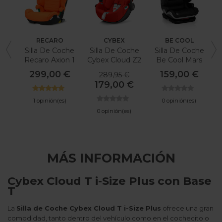
RECARO
CYBEX
BE COOL
Silla De Coche
Silla De Coche
Silla De Coche
Recaro Axion 1
Cybex Cloud Z2
Be Cool Mars
I-Size
I
299,00 €
159,00 €
289,95 €
179,00 €
1 opinión(es)
0 opinión(es)
0 opinión(es)
MÁS INFORMACIÓN
Cybex Cloud T i-Size Plus con Base
T
La
Silla de Coche Cybex Cloud T i-Size Plus
ofrece una gran
comodidad, tanto dentro del vehículo como en el cochecito o