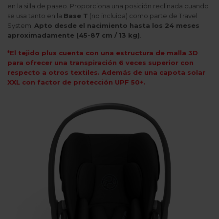
en la silla de paseo. Proporciona una posición reclinada cuando
se usa tanto en la
Base T
(no incluida) como parte de Travel
System.
Apto desde el nacimiento hasta los 24 meses
aproximadamente (45-87 cm / 13 kg)
.
*El tejido plus cuenta con una estructura de malla 3D
para ofrecer una transpiración 6 veces superior con
respecto a otros textiles. Además de una capota solar
XXL con factor de protección UPF 50+.