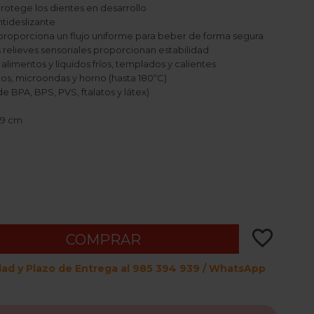
rotege los dientes en desarrollo
ntideslizante
 proporciona un flujo uniforme para beber de forma segura
 relieves sensoriales proporcionan estabilidad
alimentos y líquidos fríos, templados y calientes
tos, microondas y horno (hasta 180ºC)
de BPA, BPS, PVS, ftalatos y látex)
,9 cm
favorite_border
COMPRAR
dad y Plazo de Entrega al 985 394 939 / WhatsApp