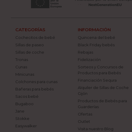
CATEGORÍAS
INFORMACIÓN
Cochecitos de bebé
Quincena del bebé
Sillas de paseo
Black Friday bebés
Sillas de coche
Rebajas
Tronas
Fidelización
Cunas
Sorteos y Concursos de
Productos para Bebés
Minicunas
Financiación Sequra
Colchones para cunas
Alquiler de Sillas de Coche
Bañeras para bebés
Gijón
Sacos bebé
Productos de Bebés para
Bugaboo
Guarderías
Jane
Ofertas
Stokke
Outlet
Easywalker
Visita nuestro Blog