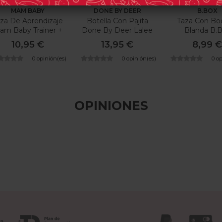
MAM BABY
DONE BY DEER
B.BOX
za De Aprendizaje
Botella Con Pajita
Taza Con Boq
am Baby Trainer +
Done By Deer Lalee
Blanda B.
10,95 €
13,95 €
8,99 
0 opinión(es)
0 opinión(es)
0 o
OPINIONES