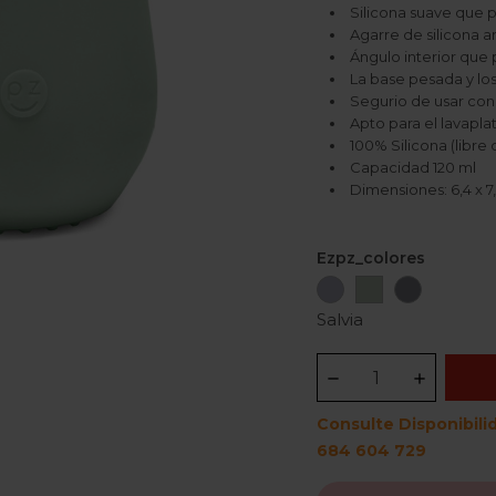
Silicona suave que p
Agarre de silicona a
Ángulo interior que
La base pesada y los
Segurio de usar con 
Apto para el lavapla
100% Silicona (libre 
Capacidad 120 ml
Dimensiones: 6,4 x 7
Ezpz_colores
Gris
Salvia
Gris
Claro
Oscuro
Salvia
Consulte Disponibili
684 604 729