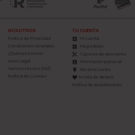
NOSOTROS
TU CUENTA
Política de Privacidad
Mi cuenta

Condiciones Generales
Mis pedidos
widgets
¿Quiénes Somos?
Cupones de descuento
content_cut
Aviso Legal
Información personal
account_box
Servicio técnico (SAT)
Mis direcciones
location_on
Política de Cookies
Mi lista de deseos
favorite
Política de desestimiento