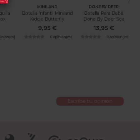
MINILAND
DONE BY DEER
uilla
Botella Infantil Miniland
Botella Para Bebé
Box
Kiddie Butterfly
Done By Deer Sea
Friends
€
9,95 €
13,95 €
pinión(es)
0 opinión(es)
0 opinión(es)
Escribe tu opinión