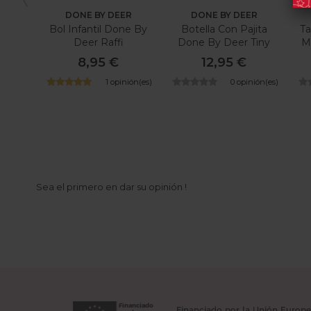
DONE BY DEER
DONE BY DEER
Bol Infantil Done By
Botella Con Pajita
Ta
Deer Raffi
Done By Deer Tiny
M
Farm
8,95 €
12,95 €
1 opinión(es)
0 opinión(es)
Sea el primero en dar su opinión !