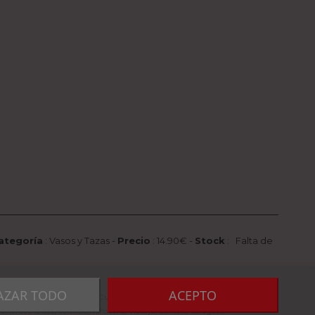
ategoría
:
Vasos y Tazas
-
Precio
:
14.90
€ -
Stock
: Falta de
AZAR TODO
ACEPTO
 Córdoba, La Coruña, La Rioja, Cuenca, Girona, Granada, Guadalajara, Guipuzcoa,
, Teruel, Toledo, Valencia, Valladolid, Vizcaya, Zamora, Zaragoza.