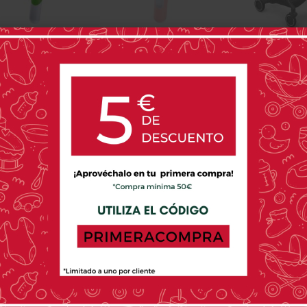
illo De Dientes Para
Cepillo De Dientes Para
Reposapiés Jool
ebé Mam Training
Bebé Mam Baby Brush
Brush
6,75 €
6,75 €
29,95 
0 opinión(es)
0 opinión(es)
0 o
PRODUCTOS RELACIONADOS