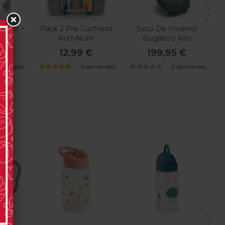
z Aer +
Pack 2 Pre Cucharas
Saco De Invierno
NumNum
Bugaboo Alto
Rendimiento
€
12,99 €
199,95 €
pinión(es)
5 opinión(es)
0 opinión(es)