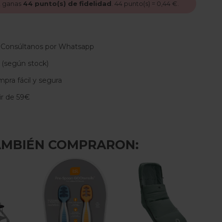
, ganas
44
punto(s) de fidelidad
.
44
punto(s) =
0,44 €
.
 Consúltanos por Whatsapp
 (según stock)
pra fácil y segura
tir de 59€
AMBIÉN COMPRARON: