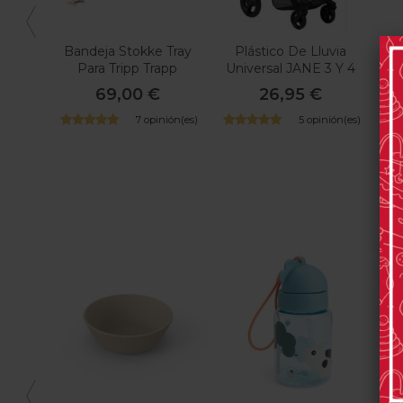
Bandeja Stokke Tray
Plástico De Lluvia
Cep
Para Tripp Trapp
Universal JANE 3 Y 4
B
Ruedas
69,00 €
26,95 €
7 opinión(es)
5 opinión(es)