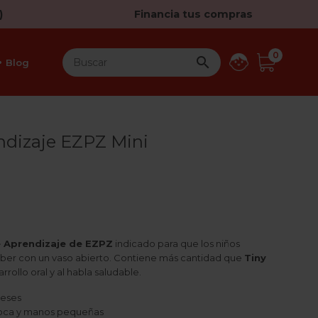
)
Financia tus compras
0

Blog
ndizaje EZPZ Mini
e Aprendizaje de EZPZ
indicado para que los niños
er con un vaso abierto. Contiene más cantidad que
Tiny
arrollo oral y al habla saludable.
meses
oca y manos pequeñas