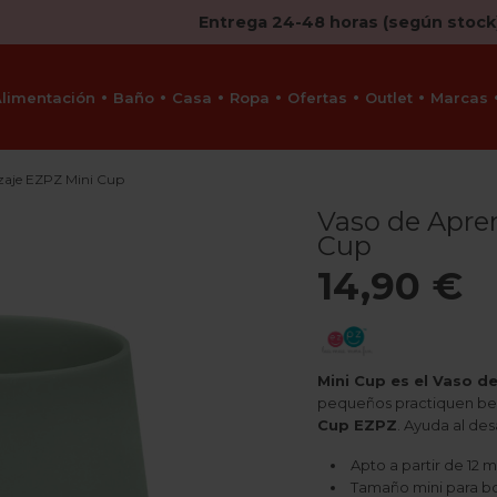
Entrega 24-48 horas (según stock
Alimentación
Baño
Casa
Ropa
Ofertas
Outlet
Marcas
zaje EZPZ Mini Cup
Vaso de Apre
Cup
14,90 €
Mini Cup es el Vaso d
pequeños practiquen beb
Cup EZPZ
. Ayuda al des
Apto a partir de 12 
Tamaño mini para b