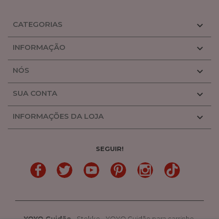
CATEGORIAS

INFORMAÇÃO

NÓS

SUA CONTA

INFORMAÇÕES DA LOJA

SEGUIR!
LinkedIn
Gorjeio
YouTube
Pinterest
Linkedin
TikTok
YOYO Guidão
-
Stokke
-
YOYO Guidão para carrinho.