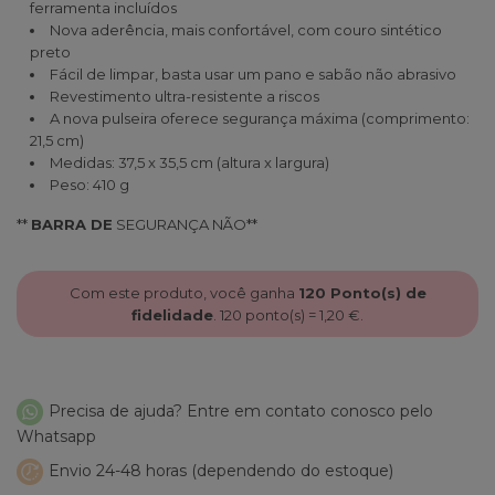
ferramenta incluídos
Nova aderência, mais confortável, com couro sintético
preto
Fácil de limpar, basta usar um pano e sabão não abrasivo
Revestimento ultra-resistente a riscos
A nova pulseira oferece segurança máxima (comprimento:
21,5 cm)
Medidas: 37,5 x 35,5 cm (altura x largura)
Peso: 410 g
**
BARRA DE
SEGURANÇA NÃO**
Com este produto, você ganha
120
Ponto(s) de
fidelidade
.
120
ponto(s) =
1,20 €
.
Precisa de ajuda? Entre em contato conosco pelo
Whatsapp
Envio 24-48 horas (dependendo do estoque)