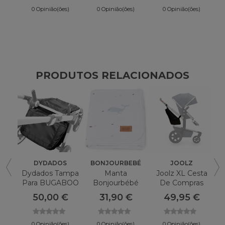
0 Opinião(ões)
0 Opinião(ões)
0 Opinião(ões)
PRODUTOS RELACIONADOS
DYDADOS
BONJOURBEBÉ
JOOLZ
Dydados Tampa
Manta
Joolz XL Cesta
Para BUGABOO
Bonjourbébé
De Compras
Fox Basket
Pacific Swaddle
50,00 €
31,90 €
49,95 €
0 Opinião(ões)
0 Opinião(ões)
0 Opinião(ões)