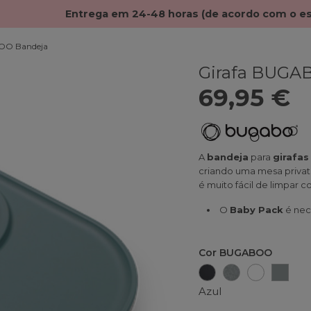
Entrega em 24-48 horas (de acordo com o e
OO Bandeja
Girafa BUGA
69,95 €
A
bandeja
para
girafa
criando uma mesa priva
é muito fácil de limpar
O
Baby Pack
é nece
Cor BUGABOO
Preto
Cinza
Branco
Azul
Azul