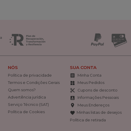
NÓS
SUA CONTA
Política de privacidade
Minha Conta

Termos e Condições Gerais
Meus Pedidos
widgets
Quem somos?
Cupons de desconto
content_cut
Advertência jurídica
Informações Pessoais
account_box
Serviço Técnico (SAT)
Meus Endereços
location_on
Política de Cookies
Minhas listas de desejos
favorite
Política de retirada