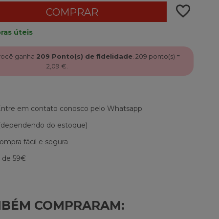
favorite_border
COMPRAR
ras úteis
você ganha
209
Ponto(s) de fidelidade
.
209
ponto(s) =
2,09 €
.
 Entre em contato conosco pelo Whatsapp
 (dependendo do estoque)
mpra fácil e segura
r de 59€
MBÉM COMPRARAM: