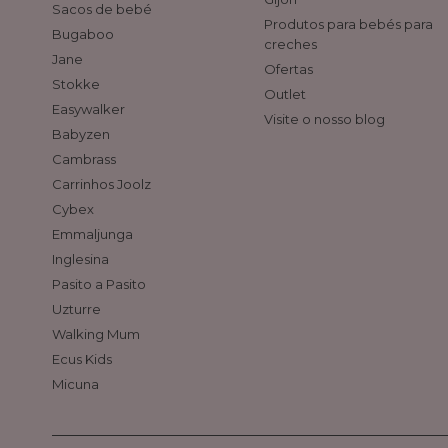
Sacos de bebé
Produtos para bebés para
Bugaboo
creches
Jane
Ofertas
Stokke
Outlet
Easywalker
Visite o nosso blog
Babyzen
Cambrass
Carrinhos Joolz
Cybex
Emmaljunga
Inglesina
Pasito a Pasito
Uzturre
Walking Mum
Ecus Kids
Micuna