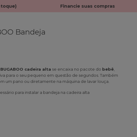
stoque)
Financie suas compras
BOO Bandeja
s BUGABOO cadeira alta
se encaixa no pacote do
bebê
,
tiva para o seu pequeno em questão de segundos. Também
 com um pano ou diretamente na máquina de lavar louça.
ssário para instalar a bandeja na cadeira alta