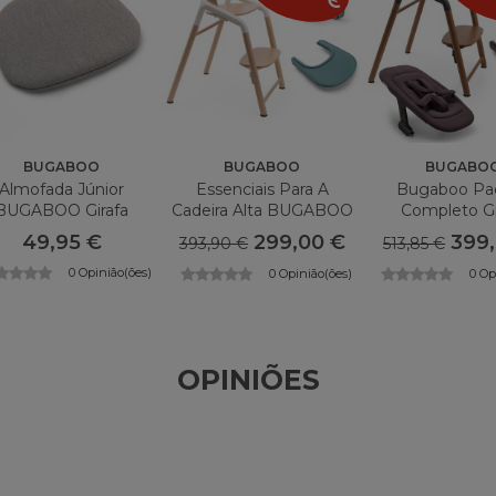
BUGABOO
BUGABOO
BUGABO
Almofada Júnior
Essenciais Para A
Bugaboo Pa
BUGABOO Girafa
Cadeira Alta BUGABOO
Completo Gi
Girafa
49,95 €
299,00 €
399
393,90 €
513,85 €
0 Opinião(ões)
0 Opinião(ões)
0 Op
OPINIÕES