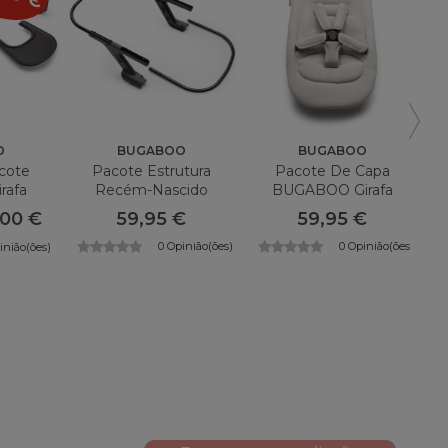
O
BUGABOO
BUGABOO
cote
Pacote Estrutura
Pacote De Capa
B
rafa
Recém-Nascido
BUGABOO Girafa
C
BUGABOO Girafa
,00 €
59,95 €
59,95 €
0 Opinião(ões)
0 Opinião(ões)
inião(ões)