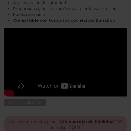
Alta absorción de humedad
Proporciona gran circulación de aire en la parte trasera
Funda reversible
Compatible con todos los cochecitos Bugaboo
expand_more
Más detalles
Con este producto, ganas
209
punto(s) de fidelidad
.
209
punto(s) =
2,09 €
.