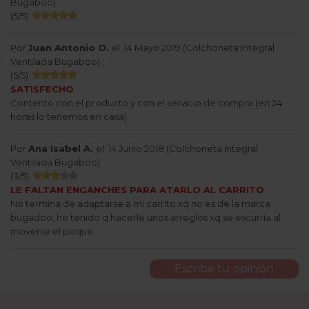
Bugaboo
) :
(
5
/
5
)
Por
Juan Antonio O.
el
14 Mayo 2019 (
Colchoneta Integral
Ventilada Bugaboo
) :
(
5
/
5
)
SATISFECHO
Contento con el producto y con el servicio de compra (en 24
horas lo tenemos en casa)
Por
Ana Isabel A.
el
14 Junio 2018 (
Colchoneta Integral
Ventilada Bugaboo
) :
(
3
/
5
)
LE FALTAN ENGANCHES PARA ATARLO AL CARRITO
No termina de adaptarse a mi carrito xq no es de la marca
bugadoo, he tenido q hacerle unos arreglos xq se escurria al
moverse el peque
Escribe tu opinión