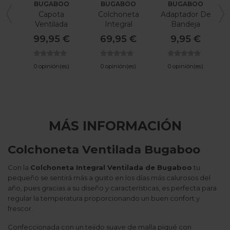
BUGABOO
BUGABOO
BUGABOO
Capota
Colchoneta
Adaptador De
Ventilada
Integral
Bandeja
Bugaboo Fox 5
Ventilada
Bugaboo
99,95 €
69,95 €
9,95 €
Renew
Bugaboo Fox 5
Dragonfly
Renew
0 opinión(es)
0 opinión(es)
0 opinión(es)
MÁS INFORMACIÓN
Colchoneta Ventilada Bugaboo
Con la
Colchoneta Integral Ventilada de Bugaboo
tu
pequeño se sentirá más a gusto en los días más calurosos del
año, pues gracias a su diseño y características, es perfecta para
regular la temperatura proporcionando un buen confort y
frescor.
Confeccionada con un tejido suave de malla piqué con