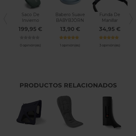
Saco De
Babero Suave
Funda De
T
Invierno
BABYBJÖRN
Manillar
Bugaboo Alto
Bugaboo Bee,
199,95 €
13,90 €
34,95 €
Rendimiento
Fox Y Dragonfly
0 opinión(es)
1 opinión(es)
3 opinión(es)
PRODUCTOS RELACIONADOS