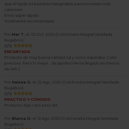
que el tejido es bastante transpirable para los meses más
calurosos
Envío súper rápido
Totalmente recomendado
Por
Mar T.
el
02 Oct. 2020 (
Colchoneta Integral Ventilada
Bugaboo
) :
(
5
/
5
)
ENCANTADA
Producto de muy buena calidad, tal y como esperaba. Color
precioso. Pero lo mejor... ¡la rapidez! Me ha llegado en menos
de 24h :)
Por
Haizea G.
el
22 Ago. 2020 (
Colchoneta Integral Ventilada
Bugaboo
) :
(
5
/
5
)
PRÁCTICO Y CÓMODO
Producto algo caro pero útil.
Por
Blanca D.
el
12 Ago. 2020 (
Colchoneta Integral Ventilada
Bugaboo
) :