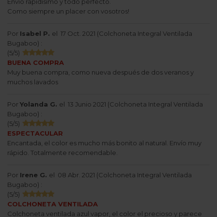
Envío rapidísimo y todo perfecto.
Como siempre un placer con vosotros!
Por
Isabel P.
el
17 Oct. 2021 (
Colchoneta Integral Ventilada
Bugaboo
) :
(
5
/
5
)
BUENA COMPRA
Muy buena compra, como nueva después de dos veranos y
muchos lavados
Por
Yolanda G.
el
13 Junio 2021 (
Colchoneta Integral Ventilada
Bugaboo
) :
(
5
/
5
)
ESPECTACULAR
Encantada, el color es mucho más bonito al natural. Envío muy
rápido. Totalmente recomendable.
Por
Irene G.
el
08 Abr. 2021 (
Colchoneta Integral Ventilada
Bugaboo
) :
(
5
/
5
)
COLCHONETA VENTILADA
Colchoneta ventilada azul vapor, el color el precioso y parece