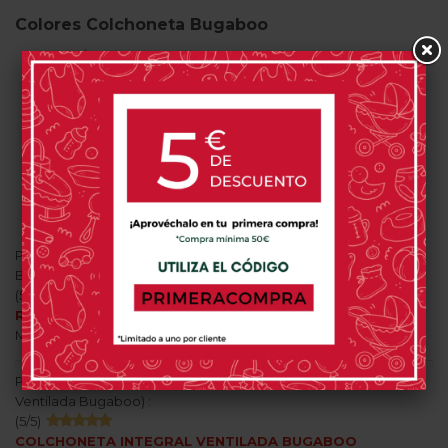
Colores Colchoneta Bugaboo
Gris Ártico
Negro
Rosa Pastel
Azul Cielo
Azul Vapor
Gris Niebla
OPINIONES
Por
VANESA M.
el
19 Abr. 2024 (
Colchoneta Integral Ventilada
Bugaboo
) :
(
5
/
5
)
RÁPIDO Y MUY BIEN!!!
Muy buena atención telefónica, rápido y el artículo muy bien
Por
Yamila Brenda W.
el
02 Oct. 2023 (
Colchoneta Integral
Ventilada Bugaboo
) :
(
5
/
5
)
COLCHONETA INTEGRAL VENTILADA BUGABOO