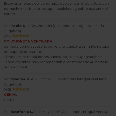
Estoy enamorada del color, nada que ver con el de la foto, aun
es mucho más bonito, es súper acolchada y cubre bastante el
carrito
Por
Pablo R.
el
24 Oct. 2019 (
Colchoneta Integral Ventilada
Bugaboo
) :
(
5
/
5
)
COLCHONETA VENTILADA
perfecta como accesorio de verano, transpira y mi niño no sale
empapado del carrito.
El trato de los trabajadores buenísimo, son muy agradables.
El pedido online muy recomendable, en menos de 48 horas lo
tenia en casa!
Por
Minerva P.
el
21 Oct. 2019 (
Colchoneta Integral Ventilada
Bugaboo
) :
(
4
/
5
)
GENIAL
Genial
Por
Estefania L.
el
21 Mayo 2019 (
Colchoneta Integral Ventilada