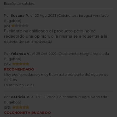
Excelente calidad
Por
Susana P.
el
23 Ago. 2023 (
Colchoneta Integral Ventilada
Bugaboo
) :
(
1
/
5
)
El cliente ha calificado el producto pero no ha
redactado una opinión, o la misma se encuentra a la
espera de ser moderada
Por
Yolanda V.
el
25 Oct. 2022 (
Colchoneta Integral Ventilada
Bugaboo
) :
(
5
/
5
)
RECOMENDADO
Muy buen producto y muy buen trato por parte del equipo de
Carlitos.
Lo recibí en 2 días.
Por
Patricia P.
el
07 Jul. 2022 (
Colchoneta Integral Ventilada
Bugaboo
) :
(
5
/
5
)
COLCHONETA BUGABOO