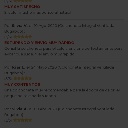
(
5
/
5
)
MUY SATISFECHO
El color mucho más bonito al natural
Por
Silvia V.
el
10 Ago. 2020 (
Colchoneta Integral Ventilada
Bugaboo
) :
(
5
/
5
)
ESTUPENDO Y ENVIO MUY RÁPIDO
Genial la colchoneta para el calor, funciona perfectamente pars
evitar que sude. Y el envío muy rápido.
Por
Iciar L.
el
24 Mayo 2020 (
Colchoneta Integral Ventilada
Bugaboo
) :
(
5
/
5
)
MUY CONTENTOS
Una colchoneta muy recomendable para la época de calor, el
peque no sale nada sudado
Por
Silvia Á.
el
09 Abr. 2020 (
Colchoneta Integral Ventilada
Bugaboo
) :
(
5
/
5
)
.