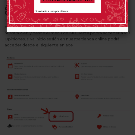
¿Cómo puedo realizar
opiniones?
Solo podrá realizar opiniones de productos que haya comprado
en Carlitos, para realizar una opinión deberá iniciar sesión en
nuestra web y desde el menú de Mi Cuenta podrá acceder a Mis
Opiniones, si ya inicio sesión en nuestra tienda online podrá
acceder desde el siguiente
enlace