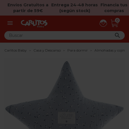
Envíos Gratuitos a
Entrega 24-48 horas
Financia tus
partir de 59€
(según stock)
compras
0


Carlitos Baby
Casa y Descanso
Para dormir
Almohadas y cojines