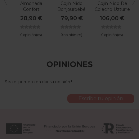
Almohada
Cojín Nido
Cojín Nido De
Confort
Bonjourbébé
Colecho Uzturre
Minicuna De
Spring Cottage
Safari
28,90 €
79,90 €
106,00 €
CAMBRASS
0 opinión(es)
0 opinión(es)
0 opinión(es)
OPINIONES
Sea el primero en dar su opinión !
Escribe tu opinión