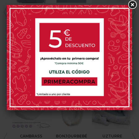
UZTURRE
UZTURRE
UZTURRE
Uzturre Tilda
Capa De Baño
Cambiador De
Bolso Talega
XL Uzturre Tilda
Bebé Uzturre
Tilda
72,00 €
44,00 €
83,00 €
0 opinión(es)
0 opinión(es)
0 opinión(es)
PRODUCTOS RELACIONADOS
CAMBRASS
BONJOURBEBÉ
UZTURRE