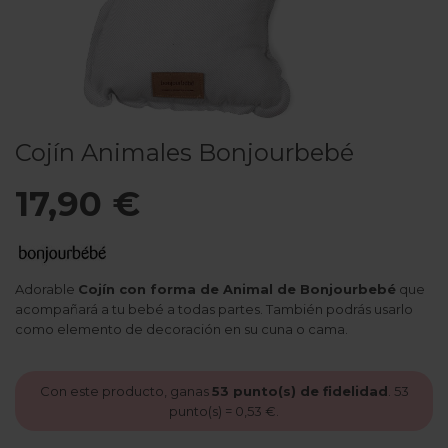
Cojín Animales Bonjourbebé
17,90 €
Adorable
Cojín con forma de Animal de Bonjourbebé
que
acompañará a tu bebé a todas partes. También podrás usarlo
como elemento de decoración en su cuna o cama.
Con este producto, ganas
53
punto(s) de fidelidad
.
53
punto(s) =
0,53 €
.