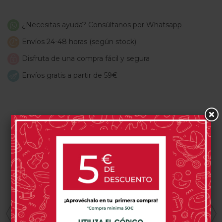
¿Necesitas ayuda? Consúltanos por Whatsapp
Envíos 24-48 horas (según stock)
Disfruta de una compra fácil y segura
Envíos gratis a partir de 59€
PRODUCTOS RELACIONADOS
BONJOURBEBÉ
BONJOURBEBÉ
BONJOURBEBÉ
Cojín Nido
Cojín Nube
Cojín Nido