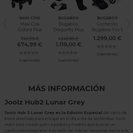
MAXI-COSI
BUGABOO
BUGABOO
Maxi Cosi
Bugaboo
Cochecito
J
Oxford Plus
Dragonfly Plus
Bugaboo Fox 5
Pack
Renew Azul
1.299,00 €
749,99 €
1.243,85 €
Imprescindibles
Indigo
674,99 €
1.119,00 €
De Verano
0 opinión(es)
0 opinión(es)
0 opinión(es)
MÁS INFORMACIÓN
Joolz Hub2 Lunar Grey
Joolz Hub 2 Lunar Grey es la Edición Especial
del carro de
bebé diseñado para encajar en el día a día de las familias. Joolz
Hub2 está creado junto a padres y madres que buscan un
carrito para adaptarse a su estilo de vida sin renunciar nunca a la