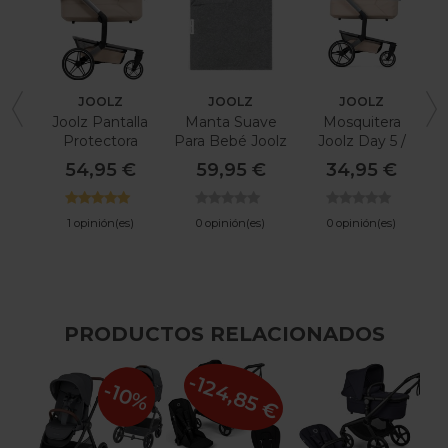
JOOLZ
JOOLZ
JOOLZ
Joolz Pantalla
Manta Suave
Mosquitera
Protectora
Para Bebé Joolz
Joolz Day 5 /
Nubes
Hub 2 / Geo 3
54,95 €
59,95 €
34,95 €
1 opinión(es)
0 opinión(es)
0 opinión(es)
PRODUCTOS RELACIONADOS
-124,85 €
-10%