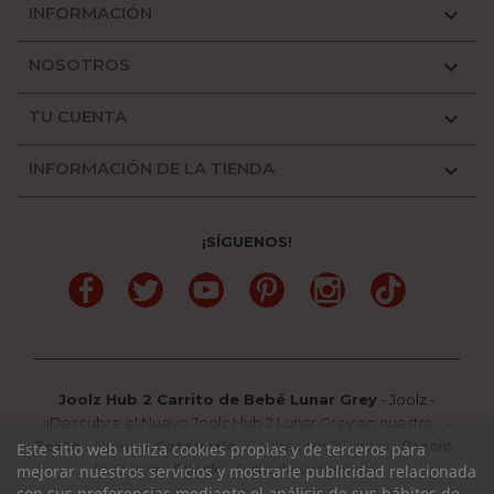
INFORMACIÓN

NOSOTROS

TU CUENTA

INFORMACIÓN DE LA TIENDA

¡SÍGUENOS!
Facebook
Twitter
YouTube
Pinterest
Instagram
TikTok
Joolz Hub 2 Carrito de Bebé Lunar Grey
-
Joolz
-
¡¡Descubre el Nuevo Joolz Hub 2 Lunar Grey en nuestra...
-
Texto
:
Nuevo
-
Categoría
:
Cochecitos 2 Piezas
-
Precio
:
Este sitio web utiliza cookies propias y de terceros para
1099.00
€ -
Stock
: Falta de existencias
mejorar nuestros servicios y mostrarle publicidad relacionada
con sus preferencias mediante el análisis de sus hábitos de