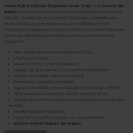
Joolz Hub 2 Edición Especial Lunar Grey
es el
Carrito de
Bebé
que te permite moverte por la ciudad de la forma más
sencilla. Se trata de un cochecito fabricado a medida para
todos los días, ya que gracias a su comodidad y tamaño
compacto, podrás pasear junto a tu bebé por calles estrechas,
entrar en cafeterías abarrotadas y en los ascensores más
pequeños.
Apto desde el nacimiento hasta los 22 kg
Diseño compacto
Máximo confort y mucho espacio
Capazo de gran tamaño con colchón transpirable
Asiento reclinable hasta la horizontal
Reposapiés ajustable integrado
Capota extensible con ventilación y protección UPF 50+
Ideal para pasos estrechos. Ancho total del 52 cm
Ruedas de tamaño mediano con suspensión en cada una
de ellas
Manillar ajustable en altura
Plegado compacto y rápido con una sola mano
Incluye manta Nubes de regalo