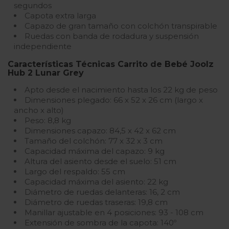
segundos
Capota extra larga
Capazo de gran tamaño con colchón transpirable
Ruedas con banda de rodadura y suspensión
independiente
Características Técnicas Carrito de Bebé Joolz
Hub 2 Lunar Grey
Apto desde el nacimiento hasta los 22 kg de peso
Dimensiones plegado: 66 x 52 x 26 cm (largo x
ancho x alto)
Peso: 8,8 kg
Dimensiones capazo: 84,5 x 42 x 62 cm
Tamaño del colchón: 77 x 32 x 3 cm
Capacidad máxima del capazo: 9 kg
Altura del asiento desde el suelo: 51 cm
Largo del respaldo: 55 cm
Capacidad máxima del asiento: 22 kg
Diámetro de ruedas delanteras: 16, 2 cm
Diámetro de ruedas traseras: 19,8 cm
Manillar ajustable en 4 posiciones: 93 - 108 cm
Extensión de sombra de la capota: 140º