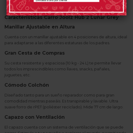
Características Carro Joolz Hub 2 Lunar Grey
Manillar Ajustable en Altura
Cuenta con un manillar ajustable en 4 posiciones de altura, ideal
para adaptarse a las diferentes estaturas de los padres.
Gran Cesta de Compras
Su cesta resistente y espaciosa (10 kg - 24 L) te permite llevar
todos los imprescindibles como llaves, snacks, pañales,
juguetes, etc.
Cómodo Colchón
Diseñado tanto para un sueño reparador como para gran
comodidad mientras paseáis. Es transpirable y lavable. Ultra
suave forro de rPET (poliéster reciclado). Mide 77 cm de largo.
Capazo con Ventilación
El capazo cuenta con un sistema de ventilación que se puede
cerrar. Estimula a tu pequeño a explorar el mundo, permitiendo