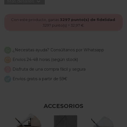
expand_more
Más detalles
Con este producto, ganas
3297
punto(s) de fidelidad
.
3297
punto(s) =
32,97 €
.
¿Necesitas ayuda? Consúltanos por Whatsapp
Envíos 24-48 horas (según stock)
Disfruta de una compra fácil y segura
Envíos gratis a partir de 59€
ACCESORIOS