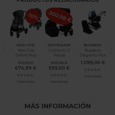
PRODUCTOS RELACIONADOS
-300,98 €
-10%
MAXI-COSI
EASYWALKER
BUGABOO
Maxi Cosi
Cochecito 2
Bugaboo
Oxford Plus
Piezas
Dragonfly Plus
Easywalker
1.099,00 €
749,99 €
899,98 €
Harvey 3
674,99 €
599,00 €
0 opinión(es)
0 opinión(es)
0 opinión(es)
MÁS INFORMACIÓN