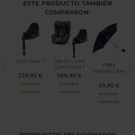
ESTE PRODUCTO TAMBIÉN
COMPRARON:
Cybex Base T
Silla De Coche
CYBEX
Cybex Sirona T
C
Sombrilla Cybex
I-Size Con Base
239,95 €
569,90 €
59,95 €
1 opinión(es)
0 opinión(es)
0 opinión(es)