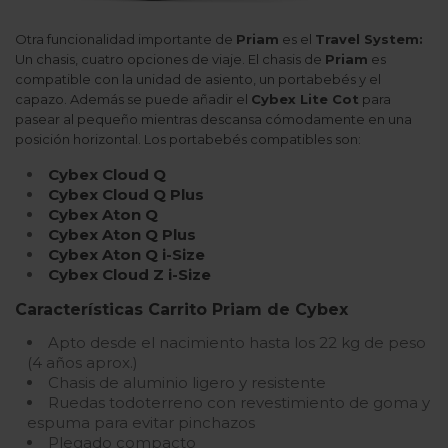
Otra funcionalidad importante de
Priam
es el
Travel System:
Un chasis, cuatro opciones de viaje. El chasis de
Priam
es
compatible con la unidad de asiento, un portabebés y el
capazo. Además se puede añadir el
Cybex Lite Cot
para
pasear al pequeño mientras descansa cómodamente en una
posición horizontal. Los portabebés compatibles son:
Cybex Cloud Q
Cybex Cloud Q Plus
Cybex Aton Q
Cybex Aton Q Plus
Cybex Aton Q i-Size
Cybex Cloud Z i-Size
Características Carrito Priam de Cybex
Apto desde el nacimiento hasta los 22 kg de peso
(4 años aprox.)
Chasis de aluminio ligero y resistente
Ruedas todoterreno con revestimiento de goma y
espuma para evitar pinchazos
Plegado compacto