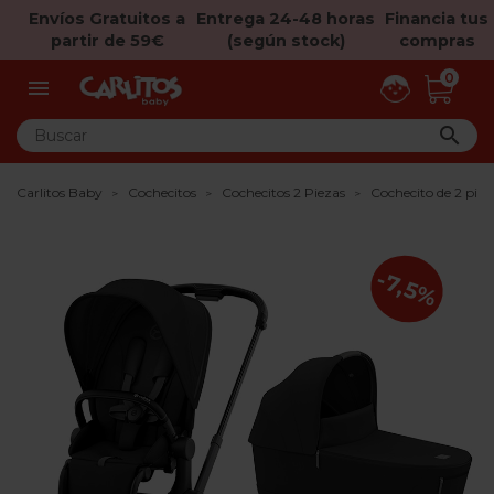
Envíos Gratuitos a
Entrega 24-48 horas
Financia tus
partir de 59€
(según stock)
compras
0


Carlitos Baby
Cochecitos
Cochecitos 2 Piezas
Cochecito de 2 pie
-7,5%