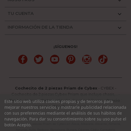

TU CUENTA

INFORMACIÓN DE LA TIENDA

¡SÍGUENOS!
Facebook
Twitter
YouTube
Pinterest
Instagram
TikTok
Cochecito de 2 piezas Priam de Cybex
-
CYBEX
-
Cochecito de 2 piezas Cybex Priam que incluye chasis,...
-
Texto
:
Nuevo
-
Categoría
:
Cochecitos 2 Piezas
-
Precio
:
Este sitio web utiliza cookies propias y de terceros para
1202.41
€ -
Stock
: Disponible
mejorar nuestros servicios y mostrarle publicidad relacionada
con sus preferencias mediante el análisis de sus hábitos de
navegación. Para dar su consentimiento sobre su uso pulse el
Cochecito de 2 piezas Priam de Cybex en Álava, Albacete, Alicante, Almería,
botón Acepto.
Asturias, Avila, Badajoz, Barcelona, Burgos, Cáceres, Cádiz, Cantabria,