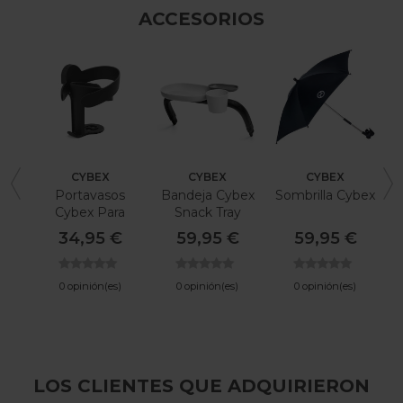
ACCESORIOS
CYBEX
CYBEX
CYBEX
Portavasos
Bandeja Cybex
Sombrilla Cybex
P
Cybex Para
Snack Tray
Carrito De Bebé
34,95 €
59,95 €
59,95 €
0 opinión(es)
0 opinión(es)
0 opinión(es)
LOS CLIENTES QUE ADQUIRIERON