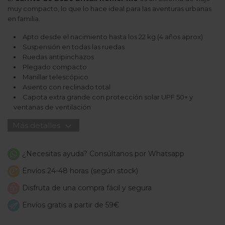
muy compacto, lo que lo hace ideal para las aventuras urbanas
en familia.
Apto desde el nacimiento hasta los 22 kg (4 años aprox)
Suspensión en todas las ruedas
Ruedas antipinchazos
Plegado compacto
Manillar telescópico
Asiento con reclinado total
Capota extra grande con protección solar UPF 50+ y
ventanas de ventilación
expand_more
Más detalles
¿Necesitas ayuda? Consúltanos por Whatsapp
Envíos 24-48 horas (según stock)
Disfruta de una compra fácil y segura
Envíos gratis a partir de 59€