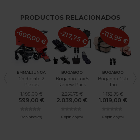
PRODUCTOS RELACIONADOS
-600,00 €
-217,75 €
-113,95 €
EMMALJUNGA
BUGABOO
BUGABOO
Cochecito 2
Bugaboo Fox 5
Bugaboo Cub
I
Piezas
Renew Pack
Trio
Emmaljunga
Recién Nacido
1.199,00 €
2.256,75 €
1.132,95 €
NXT60
De Invierno
599,00 €
2.039,00 €
1.019,00 €
0 opinión(es)
0 opinión(es)
0 opinión(es)