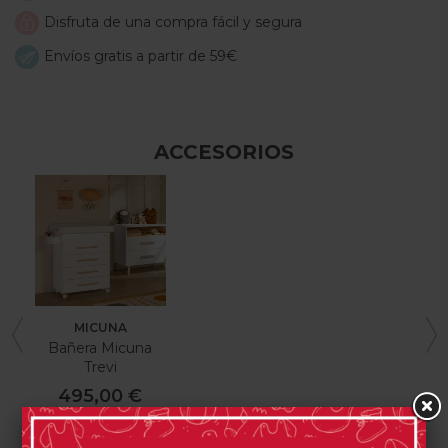
Disfruta de una compra fácil y segura
Envíos gratis a partir de 59€
ACCESORIOS
MICUNA
Bañera Micuna
Trevi
495,00 €