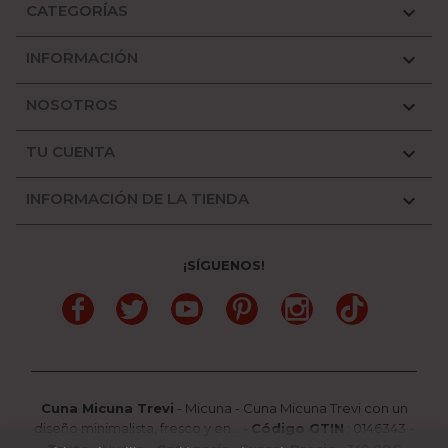
CATEGORÍAS

INFORMACIÓN

NOSOTROS

TU CUENTA

INFORMACIÓN DE LA TIENDA

¡SÍGUENOS!
Facebook
Twitter
YouTube
Pinterest
Instagram
TikTok
Cuna Micuna Trevi
-
Micuna
-
Cuna Micuna Trevi con un
diseño minimalista, fresco y en...
-
Código GTIN
:
0146343 -