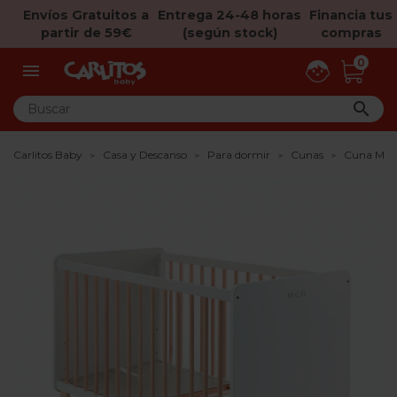
Envíos Gratuitos a
Entrega 24-48 horas
Financia tus
partir de 59€
(según stock)
compras
0


Carlitos Baby
Casa y Descanso
Para dormir
Cunas
Cuna Micu