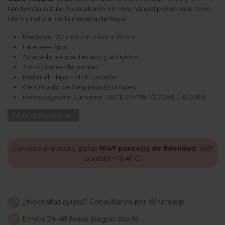
tendencia actual. Su acabado en cera natural potencia el tono
claro y natural de la madera de haya.
Medidas: 120 x 60 cm ó 140 x 70 cm
Laterales fijos
Acabado antibacteriano y antivírico
3 Posiciones de somier
Material: Haya - MDF Lacado
Certificado de Seguridad Europeo
Homologación Europea: UNCE-EN 716-1/2:2008 (+A1:2013)
expand_more
Más detalles
Con este producto, ganas
1047
punto(s) de fidelidad
.
1047
punto(s) =
10,47 €
.
¿Necesitas ayuda? Consúltanos por Whatsapp
Envíos 24-48 horas (según stock)