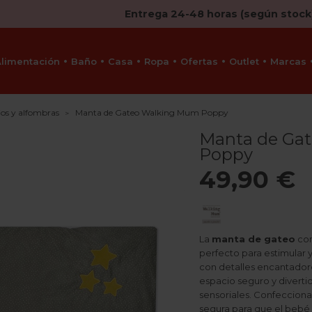
Entrega 24-48 horas (según stock
Alimentación
Baño
Casa
Ropa
Ofertas
Outlet
Marcas
os y alfombras
Manta de Gateo Walking Mum Poppy
Manta de Ga
Poppy
49,90 €
La
manta de gateo
con
perfecto para estimular 
con detalles encantadore
espacio seguro y diverti
sensoriales. Confeccion
segura para que el bebé