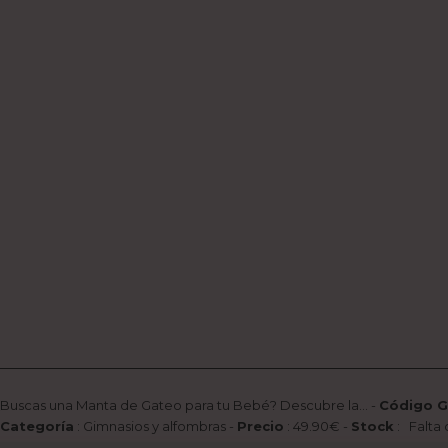
Buscas una Manta de Gateo para tu Bebé? Descubre la...
-
Código G
Categoría
:
Gimnasios y alfombras
-
Precio
:
49.90
€ -
Stock
: Falta 