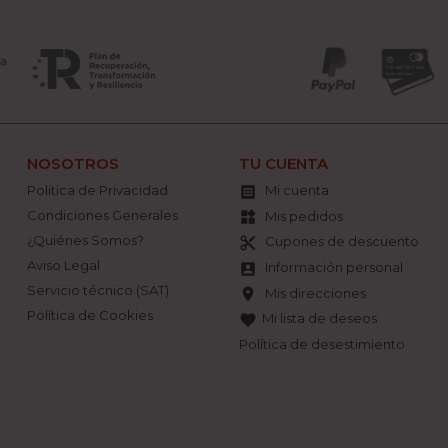
NOSOTROS
TU CUENTA
Política de Privacidad
Mi cuenta

Condiciones Generales
Mis pedidos
widgets
¿Quiénes Somos?
Cupones de descuento
content_cut
Aviso Legal
Información personal
account_box
Servicio técnico (SAT)
Mis direcciones
location_on
Política de Cookies
Mi lista de deseos
favorite
Política de desestimiento