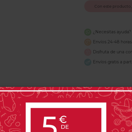
Con este producto
¿Necesitas ayuda?
Envíos 24-48 horas
Disfruta de una com
Envíos gratis a par
PRODUCTOS RELACIONADOS