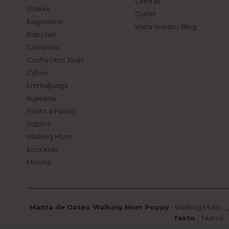
Ofertas
Stokke
Outlet
Easywalker
Visita nuestro Blog
Babyzen
Cambrass
Cochecitos Joolz
Cybex
Emmaljunga
Inglesina
Pasito a Pasito
Uzturre
Walking Mum
Ecus Kids
Micuna
Manta de Gateo Walking Mum Poppy
-
Walking Mum
-
¿
Texto
:
Nuevo
-