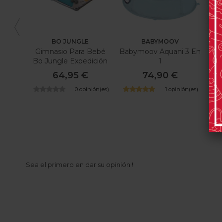
BO JUNGLE
BABYMOOV
Gimnasio Para Bebé
Babymoov Aquani 3 En
Ma
Bo Jungle Expedición
1
D
Medianoche
64,95 €
74,90 €
0 opinión(es)
1 opinión(es)
Sea el primero en dar su opinión !