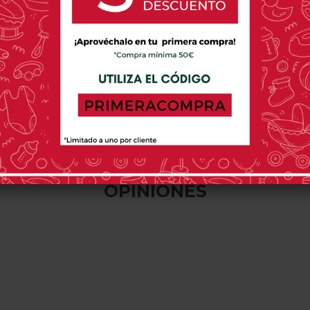
DONE BY DEER
CHICCO
OLMITO
nta De Actividades
Alfombra Chicco
Alfombra De 
one By Deer Sea
Amigos Del Bosque
Olmitos
Friends
XXL
142,95 €
34,99 €
39,95 
0 opinión(es)
0 opinión(es)
0 o
OPINIONES