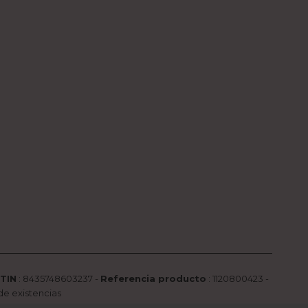
TIN
:
8435748603237 -
Referencia producto
:
1120800423
-
de existencias