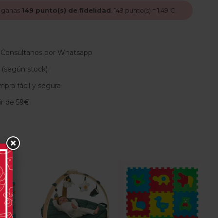
, ganas
149
punto(s) de fidelidad
.
149
punto(s) =
1,49 €
.
 Consúltanos por Whatsapp
 (según stock)
pra fácil y segura
tir de 59€