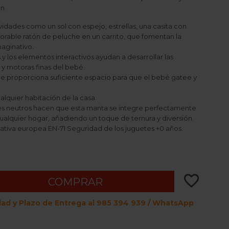
n.
ividades como un sol con espejo, estrellas, una casita con
dorable ratón de peluche en un carrito, que fomentan la
maginativo.
 y los elementos interactivos ayudan a desarrollar las
 y motoras finas del bebé.
ue proporciona suficiente espacio para que el bebé gatee y
ualquier habitación de la casa.
ores neutros hacen que esta manta se integre perfectamente
ualquier hogar, añadiendo un toque de ternura y diversión.
tiva europea EN-71 Seguridad de los juguetes +0 años.
.
favorite_border
COMPRAR
dad y Plazo de Entrega al 985 394 939 / WhatsApp