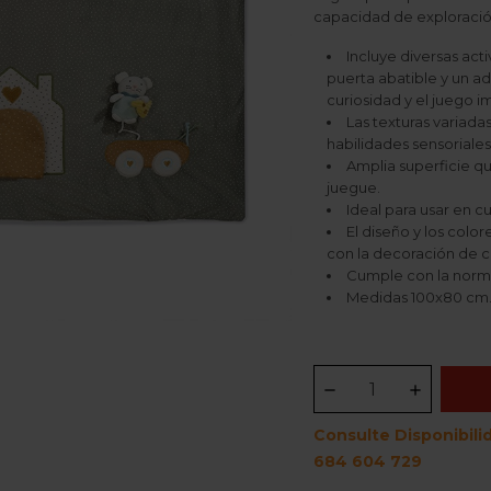
capacidad de exploració
Incluye diversas act
puerta abatible y un a
curiosidad y el juego i
Las texturas variadas
habilidades sensoriales
Amplia superficie q
juegue.
Ideal para usar en c
El diseño y los col
con la decoración de c
Cumple con la norma
Medidas 100x80 cm
Consulte Disponibili
684 604 729