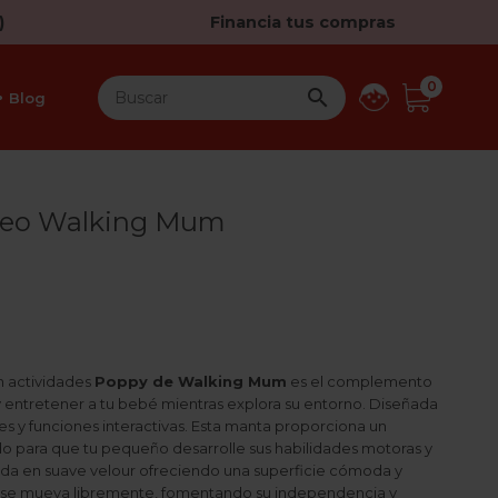
)
Financia tus compras
0

Blog
teo Walking Mum
 actividades
Poppy de Walking Mum
es el complemento
y entretener a tu bebé mientras explora su entorno. Diseñada
s y funciones interactivas. Esta manta proporciona un
do para que tu pequeño desarrolle sus habilidades motoras y
ada en suave velour ofreciendo una superficie cómoda y
 se mueva libremente, fomentando su independencia y