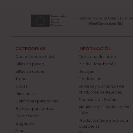
CATEGORÍAS
INFORMACIÓN
Cochecitos de bebé
Quincena del bebé
Sillas de paseo
Black Friday bebés
Sillas de coche
Rebajas
Tronas
Fidelización
Cunas
Sorteos y Concursos de
Productos para Bebés
Minicunas
Financiación Sequra
Colchones para cunas
Alquiler de Sillas de Coche
Bañeras para bebés
Gijón
Sacos bebé
Productos de Bebés para
Bugaboo
Guarderías
Jane