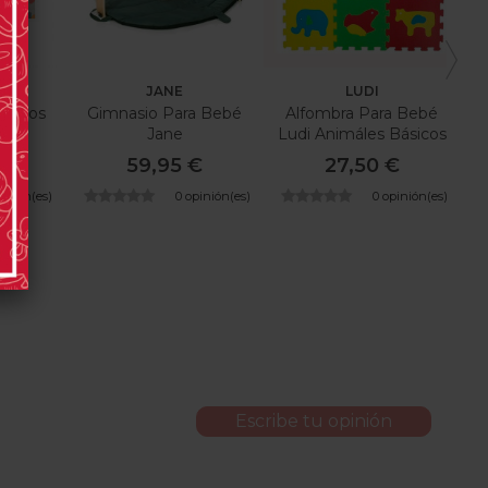
S
JANE
LUDI
Juegos
Gimnasio Para Bebé
Alfombra Para Bebé
Jane
Ludi Animáles Básicos
€
59,95 €
27,50 €
pinión(es)
0 opinión(es)
0 opinión(es)
Escribe tu opinión