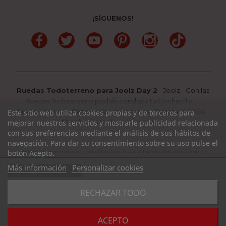
¡SÍGUENOS!
Facebook
Twitter
YouTube
Pinterest
Instagram
TikTok
Ruedas Todoterreno para Joolz Day 2
-
Joolz
-
Con las
Ruedas Todoterreno podrás conducir tu Cochecito...
-
Texto
:
Nuevo
-
Categoría
:
Accesorios
-
Precio
:
94.95
€ -
Este sitio web utiliza cookies propias y de terceros para
Stock
: Falta de existencias
mejorar nuestros servicios y mostrarle publicidad relacionada
con sus preferencias mediante el análisis de sus hábitos de
navegación. Para dar su consentimiento sobre su uso pulse el
botón Acepto.
Ruedas Todoterreno para Joolz Day 2 en Álava, Albacete, Alicante, Almería,
Asturias, Avila, Badajoz, Barcelona, Burgos, Cáceres, Cádiz, Cantabria,
Más información
Personalizar cookies
expand_more
Ver opciones
Castellón, Ciudad Real, Córdoba, La Coruña, La Rioja, Cuenca, Girona,
Granada, Guadalajara, Guipuzcoa, Huelva, Huesca, Jaen, León, Lleida, Lugo,
favorite_border
RECHAZAR TODO
Madrid, Málaga, Murcia, Navarra, Orense, Palencia, Pontevedra, Rioja,
COMPRAR
Salamanca, Segovia, Sevilla, Soria, Tarragona, Teruel, Toledo, Valencia,
Valladolid, Vizcaya, Zamora, Zaragoza.
Consulte Disponibilidad y Plazo de Entrega al 985 394 939 /
ACEPTO
WhatsApp 684 604 729