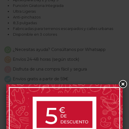
Función Giratoria Integrada
Ultra Ligeras
Anti-pinchazos
8,3 pulgadas
Fabricadas para terrenos escarpados y calles urbanas
Disponible en 3 colores
¿Necesitas ayuda? Consúltanos por Whatsapp
Envíos 24-48 horas (según stock)
Disfruta de una compra fácil y segura
Envíos gratis a partir de 59€
PRODUCTOS RELACIONADOS