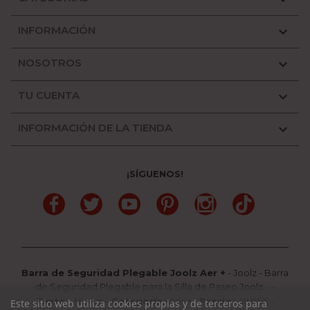
INFORMACIÓN

NOSOTROS

TU CUENTA

INFORMACIÓN DE LA TIENDA

¡SÍGUENOS!
Facebook
Twitter
YouTube
Pinterest
Instagram
TikTok
Barra de Seguridad Plegable Joolz Aer +
-
Joolz
-
Barra
de Seguridad Plegable para la Silla de Paseo Joolz...
-
Texto
:
Nuevo
-
Categoría
:
Aer +
-
Precio
:
49.95
€ -
Este sitio web utiliza cookies propias y de terceros para