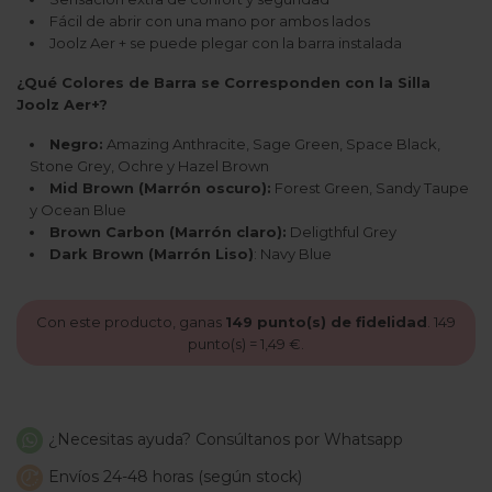
Fácil de abrir con una mano por ambos lados
Joolz Aer + se puede plegar con la barra instalada
¿Qué Colores de Barra se Corresponden con la Silla
Joolz Aer+?
Negro:
Amazing Anthracite, Sage Green, Space Black,
Stone Grey, Ochre y Hazel Brown
Mid Brown (Marrón oscuro):
Forest Green, Sandy Taupe
y Ocean Blue
Brown Carbon (Marrón claro):
Deligthful Grey
Dark Brown (Marrón Liso)
: Navy Blue
Con este producto, ganas
149
punto(s) de fidelidad
.
149
punto(s) =
1,49 €
.
¿Necesitas ayuda? Consúltanos por Whatsapp
Envíos 24-48 horas (según stock)