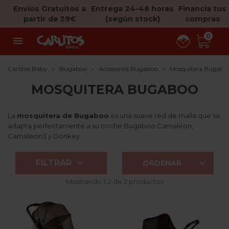
Envíos Gratuitos a
Entrega 24-48 horas
Financia tus
partir de 59€
(según stock)
compras
0

Carlitos Baby
Bugaboo
Accesorios Bugaboo
Mosquitera Bugabo
MOSQUITERA BUGABOO
La
mosquitera de Bugaboo
es una suave red de malla que se
adapta perfectamente a su coche Bugaboo Camaleon,
Camaleon3 y Donkey


FILTRAR
ORDENAR
Mostrando 1-2 de 2 productos