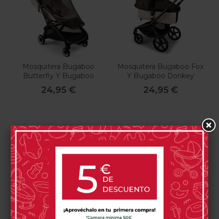
Mosquitera Bugaboo
Mosquitera Bugaboo Fox
Butterfly Y Bugaboo
Y Bugaboo Donkey
Dragonfly
24,95 €
24,95 €
0 opinión(es)
0 opinión(es)
Comprar
Comprar
Has visto 2 de 2 productos