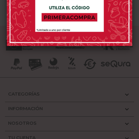
CATEGORÍAS

INFORMACIÓN

NOSOTROS

TU CUENTA
