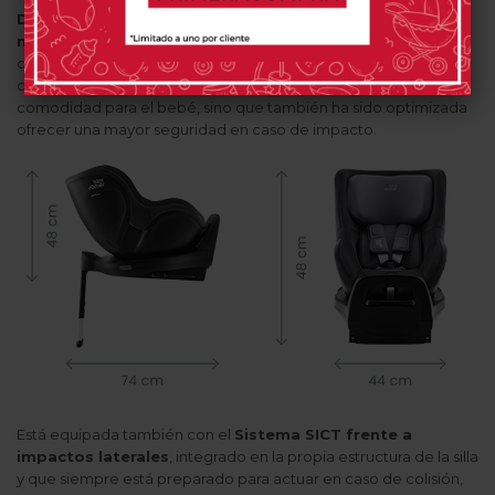
Dualfix Pro
incluye un completo reductor para recién
nacidos
que debe utilizarse desde el nacimiento hasta los 60
cm de estatura. Está relleno de espuma viscoelástica en la zona
central de la cabeza, que no solo proporciona una mayor
comodidad para el bebé, sino que también ha sido optimizada
ofrecer una mayor seguridad en caso de impacto.
Está equipada también con el
Sistema SICT frente a
impactos laterales
, integrado en la propia estructura de la silla
y que siempre está preparado para actuar en caso de colisión,