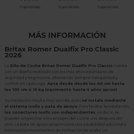
0 opinión(es)
0 opinión(es)
0 opinión(es)
MÁS INFORMACIÓN
Britax Romer Dualfix Pro Classic
2026
La
Silla de Coche Britax Romer Dualfix Pro Classic
cuenta
con un diseño realizado con los más altos estándares de
seguridad y ergonomía, ofreciendo siempre tranquilidad y
confort en cada viaje.
Apta desde desde los 40 cm hasta
los 105 cm ó 19 kg (nacimiento hasta 4 años aprox)
.
Su instalación resulta muy sencilla, pues
se instala mediante
el sistema Isofix y pata de apoyo
. Para facilitar la instalación,
los conectores Isofix son independientes
, es decir, se
pueden enganchar a los anclajes del coche uno después del
otro. La pata de apoyo proporciona una estabilidad adicional y
minimiza los movimientos de inclinación de la silla. Un