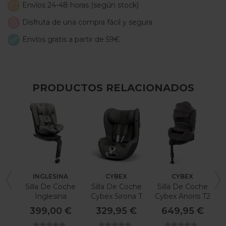
Envíos 24-48 horas (según stock)
Disfruta de una compra fácil y segura
Envíos gratis a partir de 59€
PRODUCTOS RELACIONADOS
INGLESINA
CYBEX
CYBEX
Silla De Coche
Silla De Coche
Silla De Coche
B
Inglesina
Cybex Sirona T
Cybex Anoris T2
Copérnico
I-Size
I-Size Plus
399,00 €
329,95 €
649,95 €