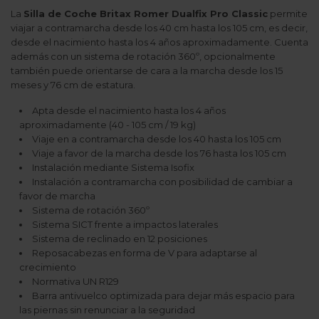
La
Silla de Coche Britax Romer Dualfix Pro Classic
permite
viajar a contramarcha desde los 40 cm hasta los 105 cm, es decir,
desde el nacimiento hasta los 4 años aproximadamente. Cuenta
además con un sistema de rotación 360º, opcionalmente
también puede orientarse de cara a la marcha desde los 15
meses y 76 cm de estatura.
Apta desde el nacimiento hasta los 4 años
aproximadamente (40 - 105 cm / 19 kg)
Viaje en a contramarcha desde los 40 hasta los 105 cm
Viaje a favor de la marcha desde los 76 hasta los 105 cm
Instalación mediante Sistema Isofix
Instalación a contramarcha con posibilidad de cambiar a
favor de marcha
Sistema de rotación 360º
Sistema SICT frente a impactos laterales
Sistema de reclinado en 12 posiciones
Reposacabezas en forma de V para adaptarse al
crecimiento
Normativa UN R129
Barra antivuelco optimizada para dejar más espacio para
las piernas sin renunciar a la seguridad