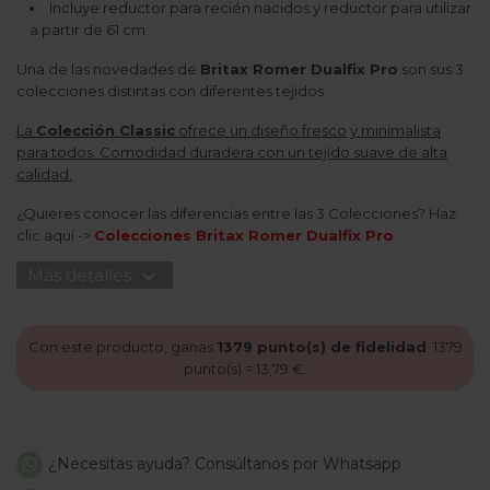
Incluye reductor para recién nacidos y reductor para utilizar
a partir de 61 cm
Una de las novedades de
Britax Romer Dualfix Pro
son sus 3
colecciones distintas con diferentes tejidos.
La
Colección Classic
ofrece un diseño fresco y minimalista
para todos. Comodidad duradera con un tejido suave de alta
calidad.
¿Quieres conocer las diferencias entre las 3 Colecciones? Haz
clic aquí ->
Colecciones Britax Romer Dualfix Pro
expand_more
Más detalles
Con este producto, ganas
1379
punto(s) de fidelidad
.
1379
punto(s) =
13,79 €
.
¿Necesitas ayuda? Consúltanos por Whatsapp