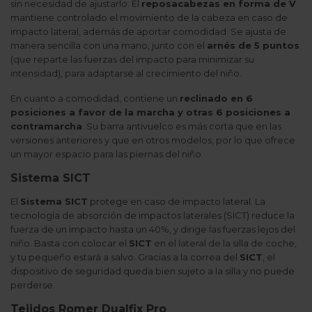
sin necesidad de ajustarlo. El
reposacabezas en forma de V
mantiene controlado el movimiento de la cabeza en caso de
impacto lateral, además de aportar comodidad. Se ajusta de
manera sencilla con una mano, junto con el
arnés de 5 puntos
(que reparte las fuerzas del impacto para minimizar su
intensidad), para adaptarse al crecimiento del niño.
En cuanto a comodidad, contiene un
reclinado en 6
posiciones a favor de la marcha y otras 6 posiciones a
contramarcha
. Su barra antivuelco es más corta que en las
versiones anteriores y que en otros modelos, por lo que ofrece
un mayor espacio para las piernas del niño.
Sistema SICT
El
Sistema SICT
protege en caso de impacto lateral. La
tecnología de absorción de impactos laterales (SICT) reduce la
fuerza de un impacto hasta un 40%, y dirige las fuerzas lejos del
niño. Basta con colocar el
SICT
en el lateral de la silla de coche,
y tu pequeño estará a salvo. Gracias a la correa del
SICT
, el
dispositivo de seguridad queda bien sujeto a la silla y no puede
perderse.
Tejidos Romer Dualfix Pro