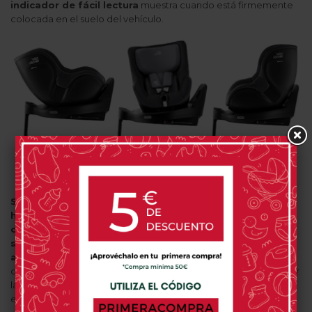
indicador de fácil lectura
muestra cuando está firmemente
colocada en el suelo del vehículo.
Su instalación será a contramarcha desde los 40 cm
hasta los 105 cm
, pudiendo
cambiar la orientación
opcionalmente
para que el niño viaje a favor de la marcha,
siempre y cuando sea desde los 15 meses y 76 cm de
altura
. Gracias a su
Sistema de Rotación 360º
puede
cambiarse el sentido de la marcha sin tener que volver a instalar
la silla, además gira 90º hacia ambos lados para facilitar la
entrada y salida del niño en el coche.