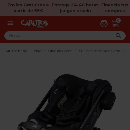
Envíos Gratuitos a
Entrega 24-48 horas
Financia tus
partir de 59€
(según stock)
compras
0


Carlitos Baby
Viaje
Sillas de Coche
Silla de Coche Axkid One + 2