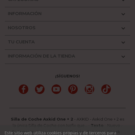

INFORMACIÓN

NOSOTROS

TU CUENTA

INFORMACIÓN DE LA TIENDA

¡SÍGUENOS!
Facebook
Twitter
YouTube
Pinterest
Instagram
TikTok
Silla de Coche Axkid One + 2
-
AXKID
-
Axkid One + 2 es
la única Silla de Coche con Isofix que...
-
Texto
:
Nuevo
-
Categoría
:
Sillas de Coche
-
Precio
:
849.00
€ -
Stock
:
Este sitio web utiliza cookies propias y de terceros para