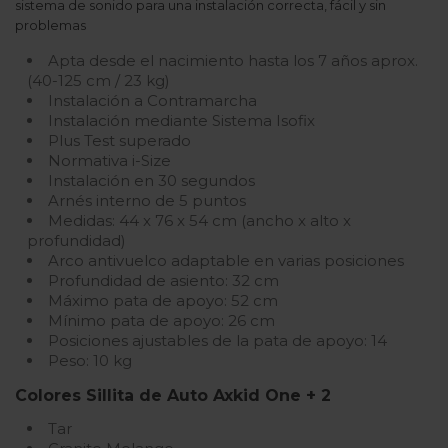
sistema de sonido para una instalación correcta, fácil y sin
problemas
Apta desde el nacimiento hasta los 7 años aprox.
(40-125 cm / 23 kg)
Instalación a Contramarcha
Instalación mediante Sistema Isofix
Plus Test superado
Normativa i-Size
Instalación en 30 segundos
Arnés interno de 5 puntos
Medidas: 44 x 76 x 54 cm (ancho x alto x
profundidad)
Arco antivuelco adaptable en varias posiciones
Profundidad de asiento: 32 cm
Máximo pata de apoyo: 52 cm
Mínimo pata de apoyo: 26 cm
Posiciones ajustables de la pata de apoyo: 14
Peso: 10 kg
Colores Sillita de Auto Axkid One + 2
Tar