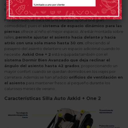
con materiales que amortiguan los golpes para minimizar las
fuerzas de choque en caso de impacto.
Por otro lado, se trata de una silla que aporta una gran
comodidad, pues el
sistema de espacio dinámico para las
piernas
ofrece al niño el mejor espacio. Al estár montada sobre
raíles,
permite ajustar el asiento hacia delante y hacia
atrás con una sola mano hasta 30 cm
, ofreciendo al
pasajero del asiento delantero un espacio adicional cuando lo
necesite.
Axkid One + 2
está equipada también con el
sistema Dormir Bien Avanzado
que deja reclinar el
ángulo del asiento hasta 42 grados
, proporcionando un
mayor confort cuando se quedan dormidos en los viajes por
carretera. Además se han añadido
orificios de ventilación en
el asiento
para mantener fresco al pequeño durante los
calurosos meses de verano.
Características Silla Auto Axkid + One 2