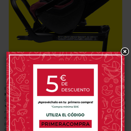
En cuanto a seguridad,
Axkid One + 2
está homologada por la
Normativa i-Size
, superando también las duras pruebas de
choque del
Plus Test
sueco. Junto a su antecesora
Axkid One
+
, es la única silla con Isofix a Contramarcha que permite viajar al
niño hasta 3 años más que en las demás sillas de coche. Su
nuevo e innovador diseño utiliza aluminio y acero endurecido
para formar una tecnología de marca de protección que actúa
como un caparazón protector. El propio asiento está fabricado