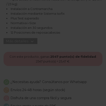
/ 23 kg)
Instalación a Contramarcha
Instalación mediante Sistema Isofix
Plus Test superado
Normativa i-Size
Instalación en 30 segundos
12 Posiciones de reposacabezas
expand_more
Más detalles
Con este producto, ganas
2547
punto(s) de fidelidad
.
2547
punto(s) =
25,47 €
.
¿Necesitas ayuda? Consúltanos por Whatsapp
Envíos 24-48 horas (según stock)
Disfruta de una compra fácil y segura
Envíos gratis a partir de 59€