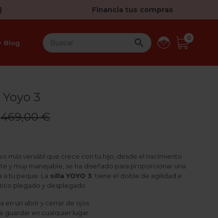
)
Financia tus compras
0

Blog
o Yoyo 3
469,00 €
seo más versátil que crece con tu hijo, desde el nacimiento
tente y muy manejable, se ha diseñado para proporcionar una
 a tu peque. La
silla YOYO 3
tiene el doble de agilidad e
stico plegado y desplegado.
a en un abrir y cerrar de ojos
 guardar en cualquier lugar