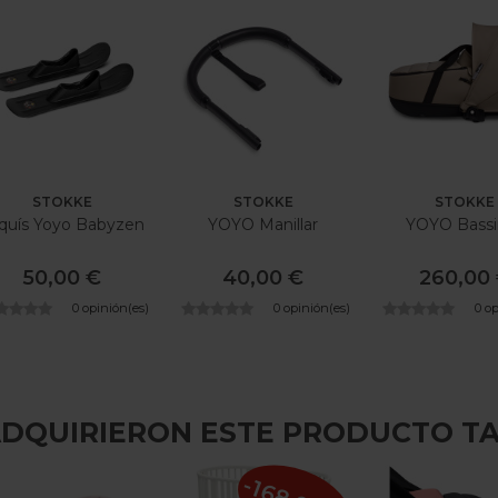
STOKKE
STOKKE
STOKKE
quís Yoyo Babyzen
YOYO Manillar
YOYO Bassi
50,00 €
40,00 €
260,00
0 opinión(es)
0 opinión(es)
0 o
 ADQUIRIERON ESTE PRODUCTO T