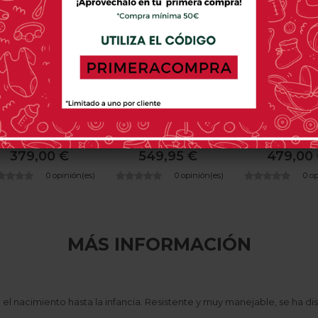
VALCO BABY
CYBEX
BUGABO
lla De Paseo Valco
Chasis Cybex Mios
Bugaboo Butte
Snap 4
379,00 €
549,95 €
479,00
0 opinión(es)
0 opinión(es)
0 o
MÁS INFORMACIÓN
de el nacimiento hasta la infancia. Resistente y muy manejable, se ha