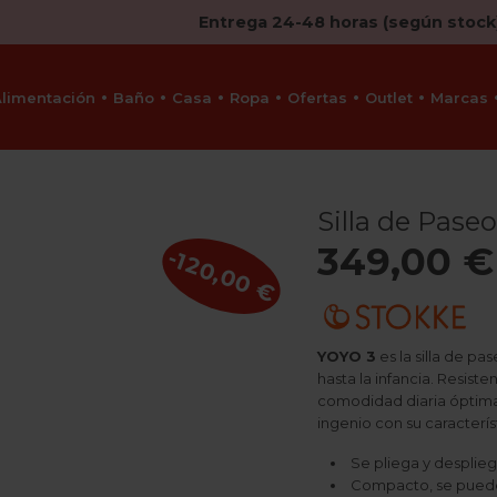
Entrega 24-48 horas (según stock
Alimentación
Baño
Casa
Ropa
Ofertas
Outlet
Marcas
Silla de Pase
349,00 €
-120,00 €
YOYO 3
es la silla de pa
hasta la infancia. Resis
comodidad diaria óptima
ingenio con su caracterí
Se pliega y desplieg
Compacto, se puede