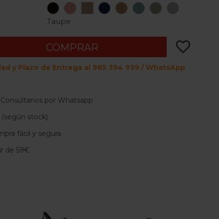
Black
Ginger
Taupe
Air
Toffee
Aqua
Oliva
Stone
France
Taupe
favorite_border
COMPRAR
dad y Plazo de Entrega al 985 394 939 / WhatsApp
 Consúltanos por Whatsapp
 (según stock)
pra fácil y segura
tir de 59€