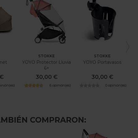
STOKKE
STOKKE
net
YOYO Protector Lluvia
YOYO Portavasos
6+
 €
30,00 €
30,00 €
pinión(es)
6 opinión(es)
0 opinión(es)
AMBIÉN COMPRARON: