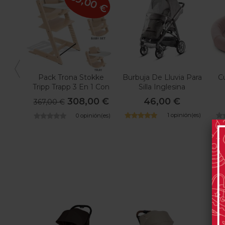
-59,00 €
Pack Trona Stokke
Burbuja De Lluvia Para
C
Tripp Trapp 3 En 1 Con
Silla Inglesina
Bandeja
308,00 €
46,00 €
367,00 €
1 opinión(es)
0 opinión(es)