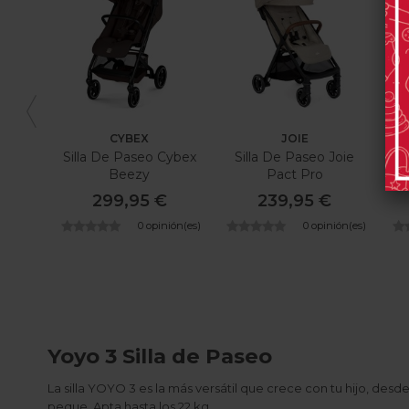
CYBEX
JOIE
Silla De Paseo Cybex
Silla De Paseo Joie
Si
Beezy
Pact Pro
299,95 €
239,95 €
0 opinión(es)
0 opinión(es)
Yoyo 3 Silla de Paseo
La silla YOYO 3 es la más versátil que crece con tu hijo, des
peque. Apta hasta los 22 kg.