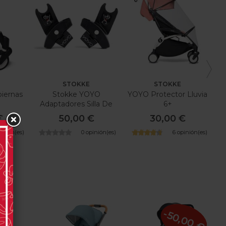
STOKKE
STOKKE
iernas
Stokke YOYO
YOYO Protector Lluvia
2
Adaptadores Silla De
6+
Auto
€
50,00 €
30,00 €
pinión(es)
0 opinión(es)
6 opinión(es)
-50,00 €