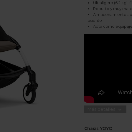
Ultraligero (6,2 kg), 
Robusto y muy mani
Almacenamiento adic
asiento
Apta como equipaje
expand_more
Más detalles
Chasis YOYO