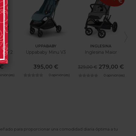
O
UPPABABY
INGLESINA
rfly 2
Uppababy Minu V3
Inglesina Maior
 €
395,00 €
279,00 €
329,00 €
pinión(es)
0 opinión(es)
0 opinión(es)
 diseñado para proporcionar una comodidad diaria óptima a tu