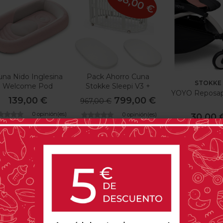
-168,00 €
una Nido Inglesina
Pack Ahorro Cuna
STOKKE
Welcome Pod
Stokke Sleepi V3 +
YOYO Reposap
Colchón + Sábana
139,00 €
799,00 €
967,00 €
0 opinión(es)
0 opinión(es)
30,00 
8 o
PRODUCTOS RELACIONADOS