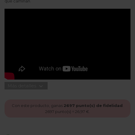
que caminan.
expand_more
Más detalles
Con este producto, ganas
2697
punto(s) de fidelidad
.
2697
punto(s) =
26,97 €
.