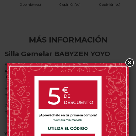
0 opinión(es)
0 opinión(es)
0 opinión(es)
MÁS INFORMACIÓN
Silla Gemelar BABYZEN YOYO
En un solo clic,
YOYO²
se convierte en un
cochecito doble
con YOYO connect
, un accesorio que se acopla en la parte
trasera de tu cochecito. Tanto si tus hijos o hijas han nacido
seguidos como si son gemelos, el cochecito tiene 5 posibles
configuraciones que les acompañarán, desde que nacen hasta
que caminan.
Con YOYO connect 6+ / 6+, hay 1 posible configuración para
gemelos:
Pack 6+
/
Pack 6+
YOYO²
y
YOYO connect
te ayudan a navegar a través de tus