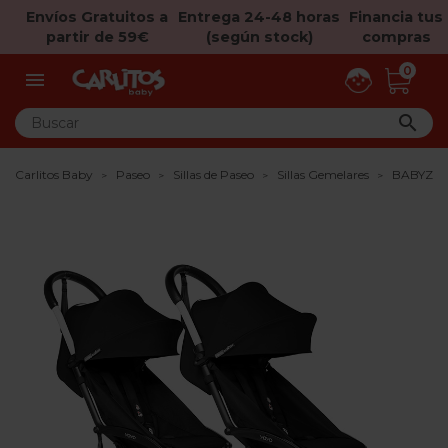
Envíos Gratuitos a
Entrega 24-48 horas
Financia tus
partir de 59€
(según stock)
compras
0


Carlitos Baby
Paseo
Sillas de Paseo
Sillas Gemelares
BABYZEN 