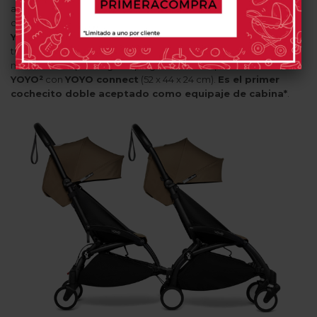
actividades diarias. Ultraligeros y maniobrables, caben en
cualquier sitio y pueden subir y bajar aceras. Una vez plegado,
YOYO connect
está diseñado para engancharlo en la parte
trasera del
YOYO²
. No hay ninguna solución para transportar 2
niños o niñas que tenga un plegado tan compacto como el de
YOYO²
con
YOYO connect
(52 x 44 x 24 cm).
Es el primer
cochecito doble aceptado como equipaje de cabina*
.