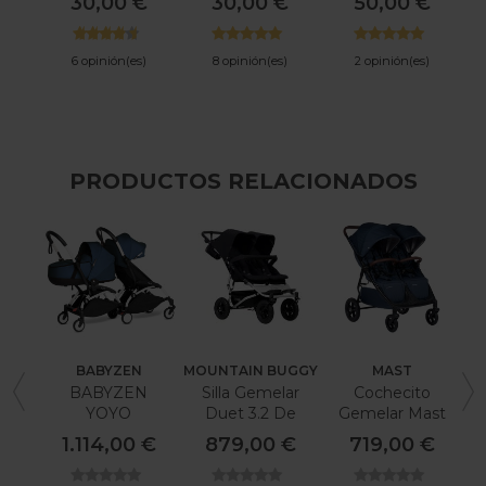
30,00 €
30,00 €
50,00 €
6 opinión(es)
8 opinión(es)
2 opinión(es)
PRODUCTOS RELACIONADOS
BABYZEN
MOUNTAIN BUGGY
MAST
BABYZEN
Silla Gemelar
Cochecito
YOYO
Duet 3.2 De
Gemelar Mast
Cochecito
Mountain
M Twin X 2
1.114,00 €
879,00 €
719,00 €
Doble Bassinet
Buggy
Y Pack 6+