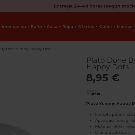
Entrega 24-48 horas (según stock
Alimentación
Baño
Casa
Ropa
Ofertas
Outlet
Marcas
e By Deer Yummy Happy Dots
Plato Done 
Happy Dots
8,95 €
Plato Yummy Happy D
No apto para micro
Apto para lavavajilla
Material 100% mela
Diámetro 20,5 cm