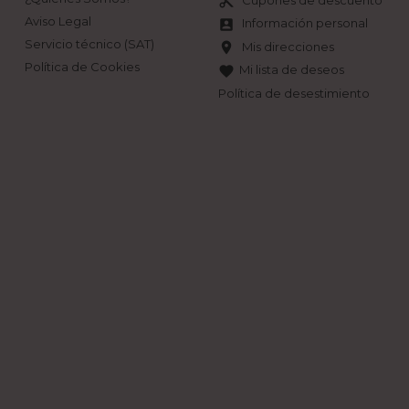
content_cut
Aviso Legal
Información personal
account_box
Servicio técnico (SAT)
Mis direcciones
location_on
Política de Cookies
Mi lista de deseos
favorite
Política de desestimiento