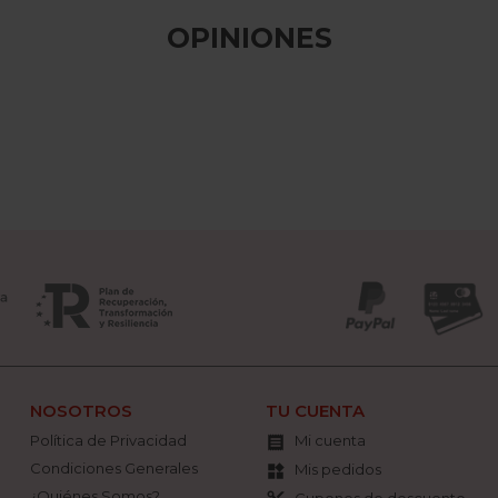
OPINIONES
NOSOTROS
TU CUENTA
Política de Privacidad
Mi cuenta

Condiciones Generales
Mis pedidos
widgets
¿Quiénes Somos?
Cupones de descuento