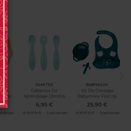
LS
OLMITOS
BABYMOOV
ambú
Cubiertos De
Kit De Comidas
ho De
Aprendizaje Olmitos
Babymoov First Isy
ls
Chien
€
6,95 €
25,90 €
pinión(es)
0 opinión(es)
0 opinión(es)