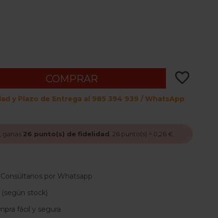
favorite_border
COMPRAR
dad y Plazo de Entrega al 985 394 939 / WhatsApp
, ganas
26
punto(s) de fidelidad
.
26
punto(s) =
0,26 €
.
 Consúltanos por Whatsapp
 (según stock)
pra fácil y segura