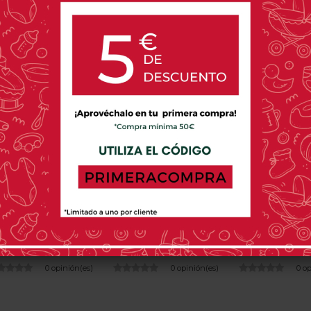
PRODUCTOS RELACIONADOS
TRIXIE
JANE
ECO RASCA
lato Con Ventosa
Jane Cuchara Larga De
Plato De B
Trixie
Silicona
Ecológico Bú
Eco Rasca
22,95 €
10,95 €
22,99 
0 opinión(es)
0 opinión(es)
0 o