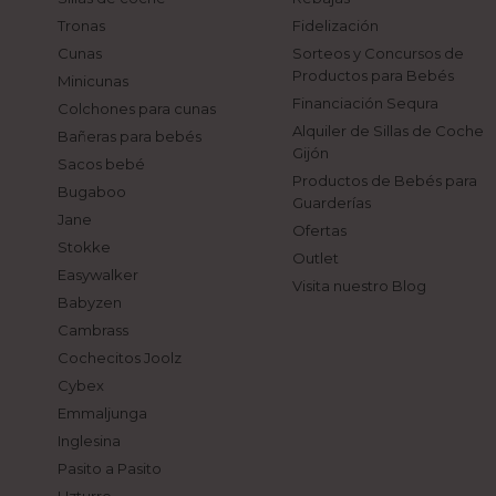
Tronas
Fidelización
Cunas
Sorteos y Concursos de
Productos para Bebés
Minicunas
Financiación Sequra
Colchones para cunas
Alquiler de Sillas de Coche
Bañeras para bebés
Gijón
Sacos bebé
Productos de Bebés para
Bugaboo
Guarderías
Jane
Ofertas
Stokke
Outlet
Easywalker
Visita nuestro Blog
Babyzen
Cambrass
Cochecitos Joolz
Cybex
Emmaljunga
Inglesina
Pasito a Pasito