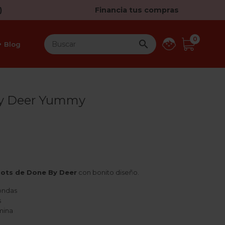
)
Financia tus compras
0

Blog
By Deer Yummy
ots de Done By Deer
con bonito diseño.
ondas
s
mina