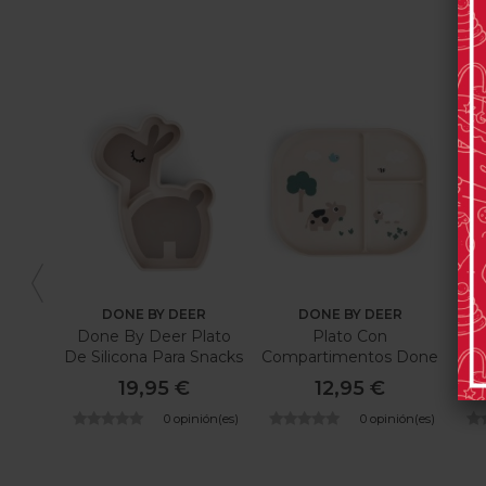
DONE BY DEER
DONE BY DEER
Done By Deer Plato
Plato Con
P
De Silicona Para Snacks
Compartimentos Done
Lalee
By Deer Tiny Farm
19,95 €
12,95 €
0 opinión(es)
0 opinión(es)