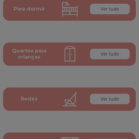
Para dormir
Ver tudo
Quartos para
Ver tudo
crianças
Redes
Ver tudo