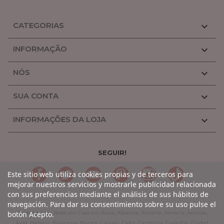
CATEGORIAS

INFORMAÇÃO

NÓS

SUA CONTA

INFORMAÇÕES DA LOJA

SEGUIR!
LinkedIn
Gorjeio
YouTube
Pinterest
Linkedin
TikTok
Este sitio web utiliza cookies propias y de terceros para
mejorar nuestros servicios y mostrarle publicidad relacionada
con sus preferencias mediante el análisis de sus hábitos de
navegación. Para dar su consentimiento sobre su uso pulse el
botón Acepto.
Produtos para Bebê em Casa em Álava, Albacete, Alicante, Almería, Astúrias,
Ávila, Badajoz, Barcelona, Burgos, Cáceres, Cádiz, Cantábria, Castellón, Ciudad