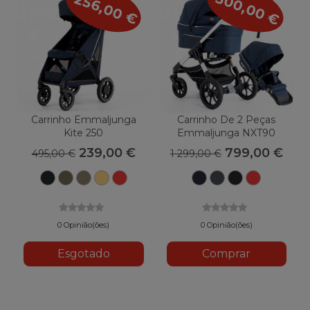
-500,00 €
-256,00 €
Carrinho Emmaljunga
Carrinho De 2 Peças
Kite 250
Emmaljunga NXT90
239,00 €
799,00 €
495,00 €
1 299,00 €
Outdoor
Azeitona
Bege
Pôr-
Vermelho
Lounge
Lounge
Outdoor
Vermelh
Preto
ao
ao
do-
esportivo
Marinha
Cinza
Preto
esportivo
ar
ar
sol
livre
livre
esportivo
0 Opinião(ões)
0 Opinião(ões)
Esgotado
Comprar