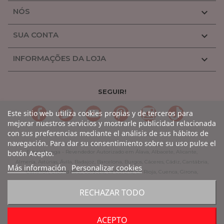
NÓS

SUA CONTA

INFORMAÇÕES DA LOJA

SEGUIR!
LinkedIn
Gorjeio
YouTube
Pinterest
Linkedin
TikTok
Este sitio web utiliza cookies propias y de terceros para
mejorar nuestros servicios y mostrarle publicidad relacionada
con sus preferencias mediante el análisis de sus hábitos de
navegación. Para dar su consentimiento sobre su uso pulse el
Emmaljunga - Revendedor Autorizado em Álava, Albacete, Alicante,
botón Acepto.
Almería, Astúrias, Ávila, Badajoz, Barcelona, Burgos, Cáceres, Cádiz, Cantábria,
Más información
Personalizar cookies
Castellón, Ciudad Real, Córdoba, La Coruña, La Rioja, Cuenca, Girona,
Granada, Guadalajara, Guipúzcoa, Huelva, Huesca, Jaen, León, Lleida, Lugo,
RECHAZAR TODO
Madrid, Málaga, Múrcia, Navarra, Orense, Palencia, Pontevedra, Rioja,
Salamanca, Segóvia, Sevilha, Soria, Tarragona, Teruel, Toledo, Valência,
Valladolid, Vizcaya, Zamora, Saragoça.
ACEPTO