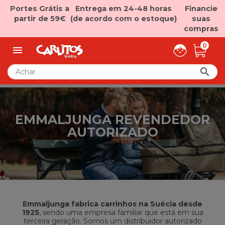
Portes Grátis a
Entrega em 24-48 horas
Financie
partir de 59€
(de acordo com o estoque)
suas
compras
0


EMMALJUNGA REVENDEDOR
AUTORIZADO
Emmaljunga fabrica carrinhos na Suécia desde
1925
, sendo uma empresa familiar que está em sua
terceira geração. Somos um distribuidor autorizado