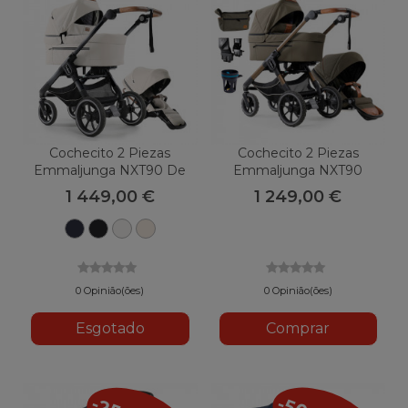
Cochecito 2 Piezas
Cochecito 2 Piezas
Emmaljunga NXT90 De
Emmaljunga NXT90
Luxe
Edición Especial Olive
1 449,00 €
1 249,00 €
Azul
Cristal
Branco
Areia
escandinavo
Preto
Polar
Bege
Leath
Leath
0 Opinião(ões)
0 Opinião(ões)
Esgotado
Comprar