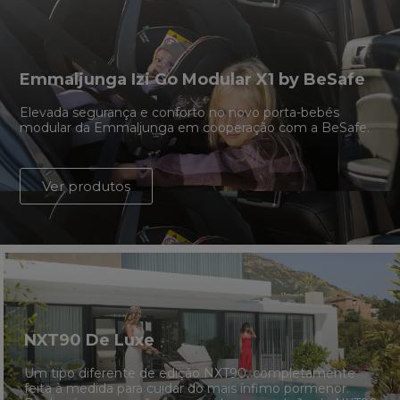
Emmaljunga Izi Go Modular X1 by BeSafe
Elevada segurança e conforto no novo porta-bebés
modular da Emmaljunga em cooperação com a BeSafe.
Ver produtos
NXT90 De Luxe
Um tipo diferente de edição NXT90, completamente
feita à medida para cuidar do mais ínfimo pormenor.