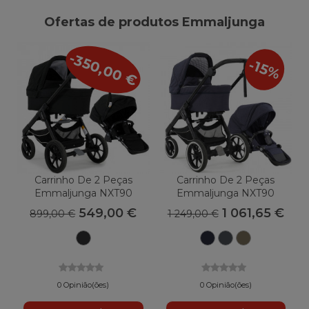
Ofertas de produtos Emmaljunga
-350,00 €
-15%
Carrinho De 2 Peças
Carrinho De 2 Peças
Emmaljunga NXT90
Emmaljunga NXT90
Classic
2022
549,00 €
1 061,65 €
899,00 €
1 249,00 €
Preto
Lounge
Lounge
Azeitona
Marinha
Cinza
ao
ar
livre
0 Opinião(ões)
0 Opinião(ões)