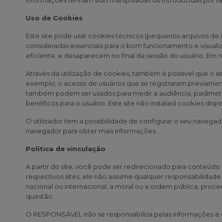
informações tenham sido manipuladas ou introduzidas por ter
Uso de Cookies
Este site pode usar cookies técnicos (pequenos arquivos de
consideradas essenciais para o bom funcionamento e visualiz
eficiente, e desaparecem no final da sessão do usuário. Em 
Através da utilização de cookies, também é possível que o se
exemplo, o acesso de usuários que se registraram previament
também podem ser usados para medir a audiência, parâmetro
benéficos para o usuário. Este site não instalará cookies di
O utilizador tem a possibilidade de configurar o seu navegad
navegador para obter mais informações.
Política de vinculação
A partir do site, você pode ser redirecionado para conteú
respectivos sites, ele não assume qualquer responsabilidade
nacional ou internacional, a moral ou a ordem pública, pr
questão.
O RESPONSÁVEL não se responsabiliza pelas informações e co