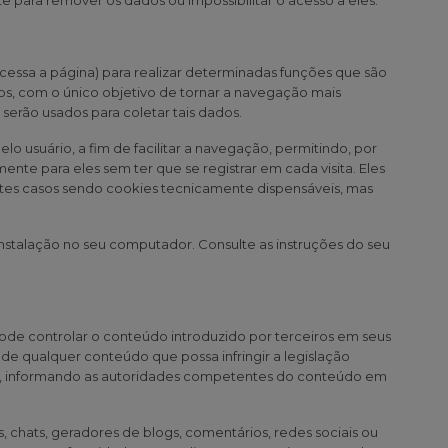
 para remover os dados ou impossibilitar o acesso a eles.
cessa a página) para realizar determinadas funções que são
ios, com o único objetivo de tornar a navegação mais
serão usados para coletar tais dados.
lo usuário, a fim de facilitar a navegação, permitindo, por
te para eles sem ter que se registrar em cada visita. Eles
stes casos sendo cookies tecnicamente dispensáveis, mas
 instalação no seu computador. Consulte as instruções do seu
de controlar o conteúdo introduzido por terceiros em seus
de qualquer conteúdo que possa infringir a legislação
ite, informando as autoridades competentes do conteúdo em
chats, geradores de blogs, comentários, redes sociais ou