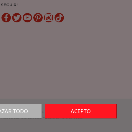
SEGUIR!
LinkedIn
Gorjeio
YouTube
Pinterest
Linkedin
TikTok
AZAR TODO
ACEPTO
ruña, La Rioja, Cuenca, Girona, Granada, Guadalajara, Guipúzcoa, Huelva, Huesca,
, Toledo, Valência, Valladolid, Vizcaya, Zamora, Saragoça.