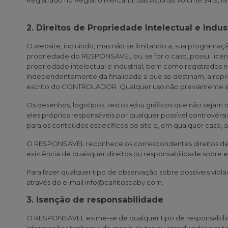
Registrado no Registro Mercantil das Astúrias Volume 3419, livr
2. Direitos de Propriedade Intelectual e Indust
O website, incluindo, mas não se limitando a, sua programaç
propriedade do RESPONSÁVEL ou, se for o caso, possui lice
propriedade intelectual e industrial, bem como registrados 
Independentemente da finalidade a que se destinam, a reprodu
escrito do CONTROLADOR. Qualquer uso não previamente autor
Os desenhos, logotipos, textos e/ou gráficos que não sejam
eles próprios responsáveis por qualquer possível contrové
para os conteúdos específicos do site e, em qualquer caso, a 
O RESPONSÁVEL reconhece os correspondentes direitos de pro
existência de quaisquer direitos ou responsabilidade sobre
Para fazer qualquer tipo de observação sobre possíveis viol
através do e-mail info@carlitosbaby.com.
3. Isenção de responsabilidade
O RESPONSÁVEL exime-se de qualquer tipo de responsabilid