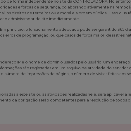
eúdo de forma independente no site da CONTROLADORA. No entanto, e
utoridades e forças de segurança, colaborando ativamente na remoçã
onal. os direitos de terceiros ou a moral e a ordem pública. Caso o u
ficar o administrador do site imediatamente.
e. Em princípio, o funcionamento adequado pode ser garantido 365 di
s erros de programação, ou que casos de força maior, desastres natu
ndereço IP e o nome de domínio usados pelo usuário. Um endereço
nformações são registradas em um arquivo de atividade do servidor 
 número de impressões de página, o número de visitas feitas aos ser
ionadas a este site ou às atividades realizadas nele, será aplicável a
mento da obrigação serão competentes para a resolução de todos os 