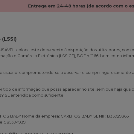
Entrega em 24-48 horas (de acordo com o e
 (LSSI)
SÁVEL, coloca este documento à disposição dos utilizadores, com os
ormação e Comércio Eletrónico (LSSICE), BOE n.º 166, bem como inform
e usuário, comprometendo-se a observar e cumprir rigorosamente a
 tipo de informação que possa aparecer no site, sem que haja qualqu
BY SL entendida como suficiente.
LITOS BABY Nome da empresa: CARLITOS BABY SL NIF: B33929365
one: 985394939