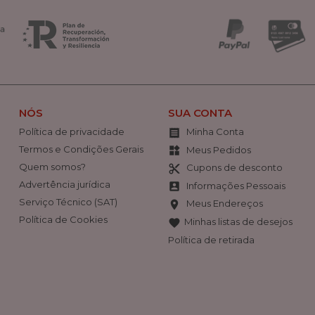
NÓS
SUA CONTA
Política de privacidade
Minha Conta

Termos e Condições Gerais
Meus Pedidos
widgets
Quem somos?
Cupons de desconto
content_cut
Advertência jurídica
Informações Pessoais
account_box
Serviço Técnico (SAT)
Meus Endereços
location_on
Política de Cookies
Minhas listas de desejos
favorite
Política de retirada