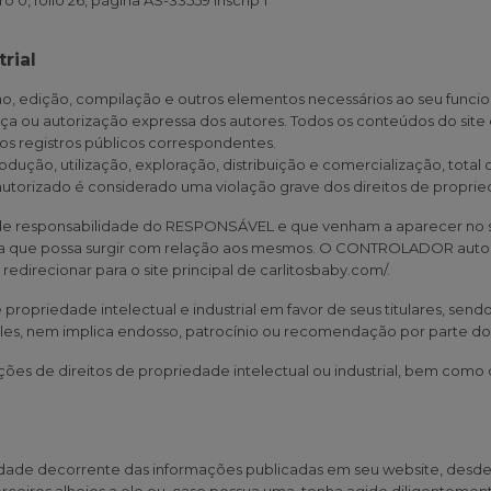
o 0, fólio 26, página AS-33559 Inscrip 1
rial
ão, edição, compilação e outros elementos necessários ao seu funcio
nça ou autorização expressa dos autores. Todos os conteúdos do si
nos registros públicos correspondentes.
ção, utilização, exploração, distribuição e comercialização, total o
izado é considerado uma violação grave dos direitos de propriedad
 de responsabilidade do RESPONSÁVEL e que venham a aparecer no si
rsia que possa surgir com relação aos mesmos. O CONTROLADOR autor
redirecionar para o site principal de
carlitosbaby.com/
.
priedade intelectual e industrial em favor de seus titulares, send
 eles, nem implica endosso, patrocínio ou recomendação por parte d
ações de direitos de propriedade intelectual ou industrial, bem com
ade decorrente das informações publicadas em seu website, desde 