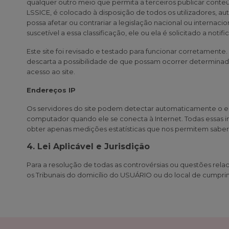
qualquer outro meio que permita a terceiros publicar cont
LSSICE, é colocado à disposição de todos os utilizadores, a
possa afetar ou contrariar a legislação nacional ou internaci
suscetível a essa classificação, ele ou ela é solicitado a noti
Este site foi revisado e testado para funcionar corretament
descarta a possibilidade de que possam ocorrer determinado
acesso ao site.
Endereços IP
Os servidores do site podem detectar automaticamente o e
computador quando ele se conecta à Internet. Todas essas i
obter apenas medições estatísticas que nos permitem saber o
4. Lei Aplicável e Jurisdição
Para a resolução de todas as controvérsias ou questões relac
os Tribunais do domicílio do USUÁRIO ou do local de cumpri