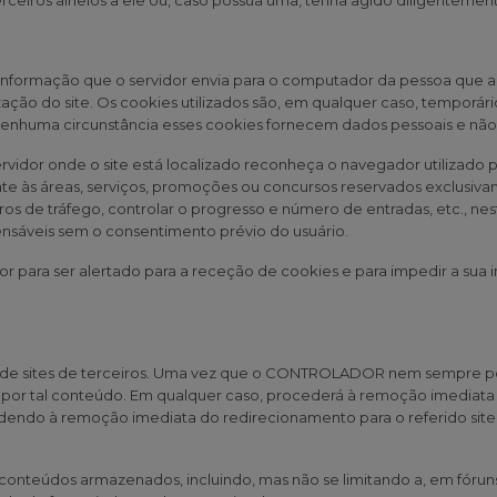
ceiros alheios a ele ou, caso possua uma, tenha agido diligentemente
 informação que o servidor envia para o computador da pessoa que a
ação do site. Os cookies utilizados são, em qualquer caso, temporár
nenhuma circunstância esses cookies fornecem dados pessoais e não 
rvidor onde o site está localizado reconheça o navegador utilizado pe
e às áreas, serviços, promoções ou concursos reservados exclusivamen
s de tráfego, controlar o progresso e número de entradas, etc., ne
spensáveis sem o consentimento prévio do usuário.
or para ser alertado para a receção de cookies e para impedir a sua
do de sites de terceiros. Uma vez que o CONTROLADOR nem sempre po
 por tal conteúdo. Em qualquer caso, procederá à remoção imediata 
ocedendo à remoção imediata do redirecionamento para o referido s
nteúdos armazenados, incluindo, mas não se limitando a, em fóruns, 