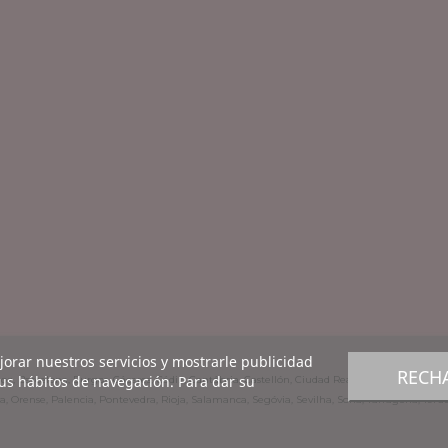
ejorar nuestros servicios y mostrarle publicidad
RECH
sus hábitos de navegación. Para dar su
dajoz, Barcelona, Burgos, Cáceres, Cádiz, Cantábria, Castellón, Ciudad Real, Córdoba, La Co
, Orense, Palencia, Pontevedra, Rioja, Salamanca, Segóvia, Sevilha, Soria, Tarragona, Teruel