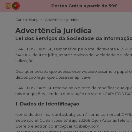
Portes Grátis a partir de 59€
Carlitos Baby
Advertência jurídica
Advertência jurídica
Lei dos Serviços da Sociedade da Informação
CARLITOS BABY SL, responsável pelo site, doravante RESPON
34/2002, de 11 de julho, sobre Serviços da Sociedade da Inf
utilização.
Qualquer pessoa que acesse este website assume o papel d
disposição legal que possa ser aplicável.
CARLITOS BABY SL reserva-se o direito de modificar qualquer
tais obrigações, sendo a publicação no site da CARLITOS BA
1. Dados de Identificação
Nome de domínio: carlitosbaby.com/ Nome comercial: CAR
Sede social: CL San José 67 Bajo 33208 Gijón Asturias Telef
Correio electrónico: info@carlitosbaby.com