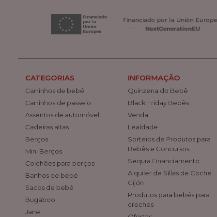
CATEGORIAS
INFORMAÇÃO
Carrinhos de bebé
Quinzena do Bebê
Carrinhos de passeio
Black Friday Bebês
Assentos de automóvel
Venda
Cadeiras altas
Lealdade
Berços
Sorteios de Produtos para
Bebês e Concursos
Mini Berços
Sequra Financiamento
Colchões para berços
Alquiler de Sillas de Coche
Banhos de bebé
Gijón
Sacos de bebé
Produtos para bebés para
Bugaboo
creches
Jane
Ofertas