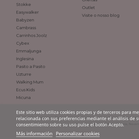
Stokke
Outlet
Easywalker
Visite o nosso blog
Babyzen
Cambrass
Carrinhos Joolz
Cybex
Emmaljunga
Inglesina
Pasito a Pasito
Uzturre
Walking Mum
Ecus Kids
Micuna
Este sitio web utiliza cookies propias y de terceros para m
relacionada con sus preferencias mediante el análisis de 
Advertência jurídica em Álava, Albacete, Alicante, Almería, Astúrias, Ávila, Ba
consentimiento sobre su uso pulse el botón Acepto.
Jaen, León, Lleida, Lugo, Madrid, Málaga, Múrcia, Navarra
Más información
Personalizar cookies