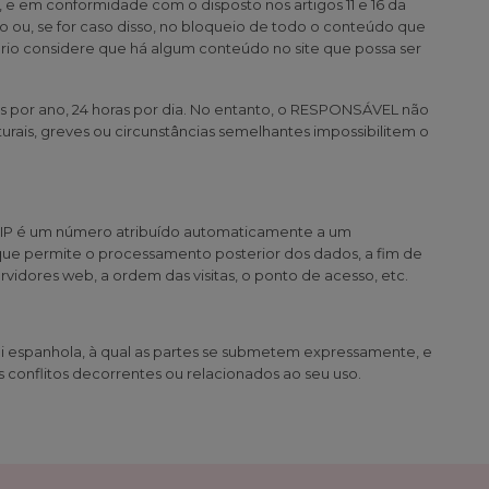
 em conformidade com o disposto nos artigos 11 e 16 da
o ou, se for caso disso, no bloqueio de todo o conteúdo que
suário considere que há algum conteúdo no site que possa ser
as por ano, 24 horas por dia. No entanto, o RESPONSÁVEL não
rais, greves ou circunstâncias semelhantes impossibilitem o
 IP é um número atribuído automaticamente a um
que permite o processamento posterior dos dados, a fim de
vidores web, a ordem das visitas, o ponto de acesso, etc.
 lei espanhola, à qual as partes se submetem expressamente, e
conflitos decorrentes ou relacionados ao seu uso.