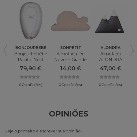
BONJOURBEBÉ
SONPETIT
ALONDRA
Bonjourbébébé
Almofada De
Almofada
Pacific Nest
Nuvem Grande
ALONDRA
Almofada
Sonpetit Bege
Montanhas
79,90 €
14,00 €
47,00 €
0 Opinião(ões)
0 Opinião(ões)
0 Opinião(ões)
OPINIÕES
Seja o primeiro a escrever sua opinião !