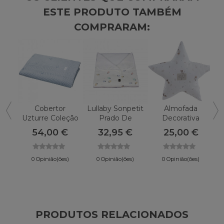
ESTE PRODUTO TAMBÉM
COMPRARAM:
Cobertor
Lullaby Sonpetit
Almofada
Uzturre Coleção
Prado De
Decorativa
Baby
Algodão
Uzturre Gaspar
54,00 €
32,95 €
25,00 €
Orgânico
Estrella
0 Opinião(ões)
0 Opinião(ões)
0 Opinião(ões)
PRODUTOS RELACIONADOS