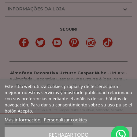
INFORMAÇÕES DA LOJA

SEGUIR!
LinkedIn
Gorjeio
YouTube
Pinterest
Linkedin
TikTok
Almofada Decorativa Uzturre Gaspar Nube
-
Uzturre
-
A Almofada Decorativa Gaspar Nube Uzturre é ideal para...
-
Texto
:
Novo
-
Categoria
:
Almofadas & Almofadas
-
Este sitio web utiliza cookies propias y de terceros para
Preço
:
25.00
€ -
Estoque
: Esgotado
mejorar nuestros servicios y mostrarle publicidad relacionada
con sus preferencias mediante el análisis de sus hábitos de
navegación. Para dar su consentimiento sobre su uso pulse el
botón Acepto.
Almofada Decorativa Uzturre Gaspar Nube em Álava, Albacete, Alicante,
Almería, Astúrias, Ávila, Badajoz, Barcelona, Burgos, Cáceres, Cádiz, Cantábria,
Más información
Personalizar cookies
expand_more
Opções de visualização
Castellón, Ciudad Real, Córdoba, La Coruña, La Rioja, Cuenca, Girona,
Granada, Guadalajara, Guipúzcoa, Huelva, Huesca, Jaen, León, Lleida, Lugo,
favorite_border
RECHAZAR TODO
Madrid, Málaga, Múrcia, Navarra, Orense, Palencia, Pontevedra, Rioja,
COMPRAR