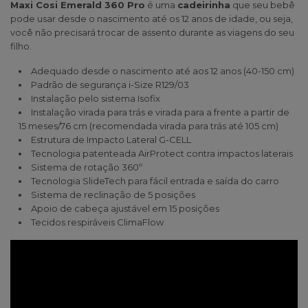
Maxi Cosi Emerald 360 Pro
é uma
cadeirinha
que seu bebê
pode usar desde o nascimento até os 12 anos de idade, ou seja,
você não precisará trocar de assento durante as viagens do seu
filho.
Adequado desde o nascimento até aos 12 anos (40-150 cm)
Padrão de segurança i-Size R129/03
Instalação pelo sistema Isofix
Instalação virada para trás e virada para a frente a partir de
15 meses/76 cm (recomendada virada para trás até 105 cm)
Estrutura de Impacto Lateral G-CELL
Tecnologia patenteada AirProtect contra impactos laterais
Sistema de rotação 360º
Tecnologia SlideTech para fácil entrada e saída do carro
Sistema de reclinação de 5 posições
Apoio de cabeça ajustável em 15 posições
Tecidos respiráveis ClimaFlow