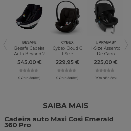
BESAFE
CYBEX
UPPABABY
Besafe Cadeira
Cybex Cloud G
I-Size Assento
Auto Beyond 2
I-Size
De Carro
360
Uppababy Mesa
545,00 €
229,95 €
225,00 €
0 Opinião(ões)
0 Opinião(ões)
0 Opinião(ões)
SAIBA MAIS
Cadeira auto Maxi Cosi Emerald
360 Pro