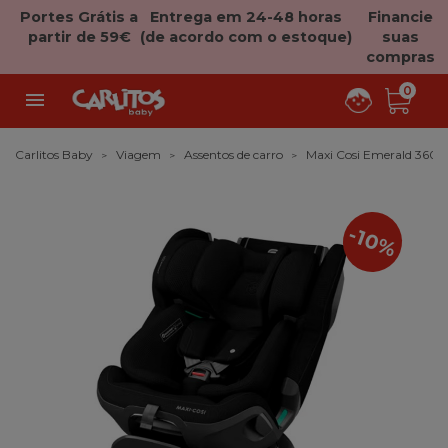
Portes Grátis a
Entrega em 24-48 horas
Financie
partir de 59€
(de acordo com o estoque)
suas
compras
0

Carlitos Baby
Viagem
Assentos de carro
Maxi Cosi Emerald 360 
-10%