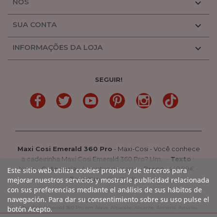
NÓS

SUA CONTA

INFORMAÇÕES DA LOJA

SEGUIR!
LinkedIn
Gorjeio
YouTube
Pinterest
Linkedin
TikTok
Maxi Cosi Emerald 360 Pro
-
Maxi-Cosi
-
Você conhece
a cadeirinha Maxi Cosi Emerald 360 Pro? Um...
-
Texto
:
Novo
-
Categoria
:
Assentos de carro
-
Preço
:
449.99
€ -
Este sitio web utiliza cookies propias y de terceros para
Estoque
: Esgotado
mejorar nuestros servicios y mostrarle publicidad relacionada
con sus preferencias mediante el análisis de sus hábitos de
navegación. Para dar su consentimiento sobre su uso pulse el
botón Acepto.
Maxi Cosi Emerald 360 Pro em Álava, Albacete, Alicante, Almería, Astúrias,