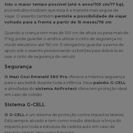
trás o maior tempo possível (até 4 anos/105 cm/17 kg),
pois estudos mostram que essa é a maneira mais segura de
viajar. O assento também
permite a possibilidade de viajar
voltado para a frente a partir de 15 meses/76 cm
.
Quando a criança tem mais de 100 cm de altura ou pesa mais de
17 kg, pode guardar o arnês e utilizar o cinto de segurança no
modo elevatório até 150 cm. É obrigatório guardar a perna de
apoio sob o assento pressionando os botões para dobrá-la ao
usar o cinto de segurança do veículo.
Segurança
O Maxi Cosi Emerald 360 Pro
oferece a máxima segurança
para o seu bebê durante toda a infância. Seus
painéis G-CELL
e almofadas do
sistema AirProtect
oferecem proteção ideal
em caso de colisão.
Sistema G-CELL
O G-CELL
é um sistema de proteção contra impactos laterais.
Está sempre ativado e tem como missão distribuir a força do
impacto por toda a estrutura da cadeira auto em caso de
impacto lateral. Veja como funciona: