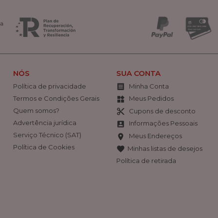
NÓS
SUA CONTA
Política de privacidade
Minha Conta

Termos e Condições Gerais
Meus Pedidos
widgets
Quem somos?
Cupons de desconto
content_cut
Advertência jurídica
Informações Pessoais
account_box
Serviço Técnico (SAT)
Meus Endereços
location_on
Política de Cookies
Minhas listas de desejos
favorite
Política de retirada