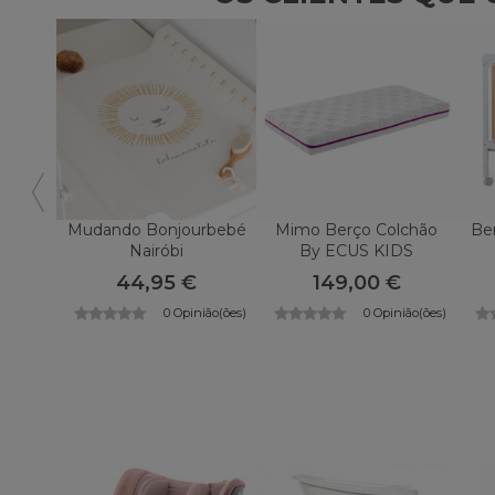
Mudando Bonjourbebé
Mimo Berço Colchão
Be
Nairóbi
By ECUS KIDS
44,95 €
149,00 €
0 Opinião(ões)
0 Opinião(ões)