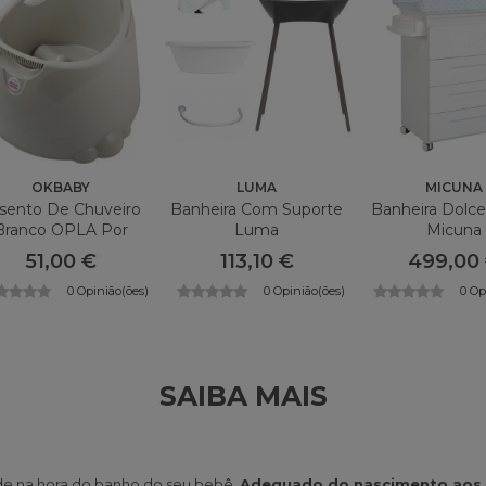
OKBABY
LUMA
MICUNA
sento De Chuveiro
Banheira Com Suporte
Banheira Dolc
Branco OPLA Por
Luma
Micuna
OKBABY
51,00 €
113,10 €
499,00
0 Opinião(ões)
0 Opinião(ões)
0 Op
SAIBA MAIS
de na hora do banho do seu bebê.
Adequado do nascimento aos 