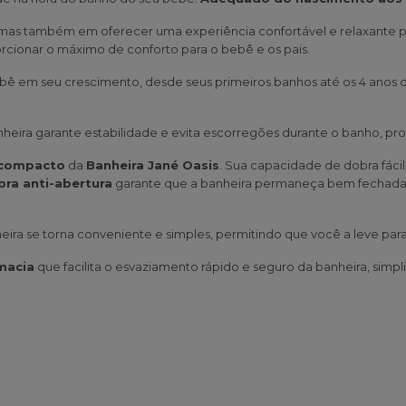
 mas também em oferecer uma experiência confortável e relaxante pa
rcionar o máximo de conforto para o bebê e os pais.
 em seu crescimento, desde seus primeiros banhos até os 4 anos d
heira garante estabilidade e evita escorregões durante o banho, 
acompacto
da
Banheira Jané Oasis
. Sua capacidade de dobra fáci
ra anti-abertura
garante que a banheira permaneça bem fechada
nheira se torna conveniente e simples, permitindo que você a leve par
macia
que facilita o esvaziamento rápido e seguro da banheira, sim