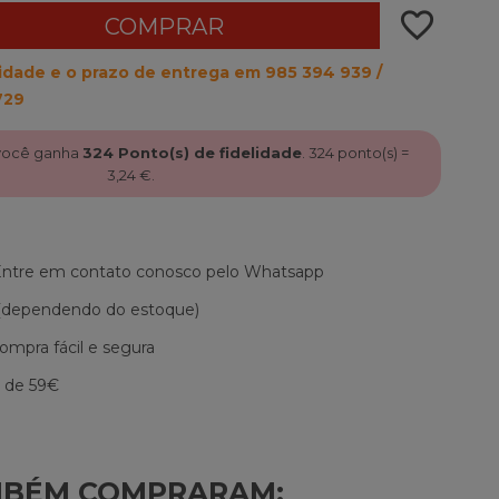
favorite_border
COMPRAR
ilidade e o prazo de entrega em 985 394 939 /
729
 você ganha
324
Ponto(s) de fidelidade
.
324
ponto(s) =
3,24 €
.
 Entre em contato conosco pelo Whatsapp
 (dependendo do estoque)
mpra fácil e segura
r de 59€
MBÉM COMPRARAM: