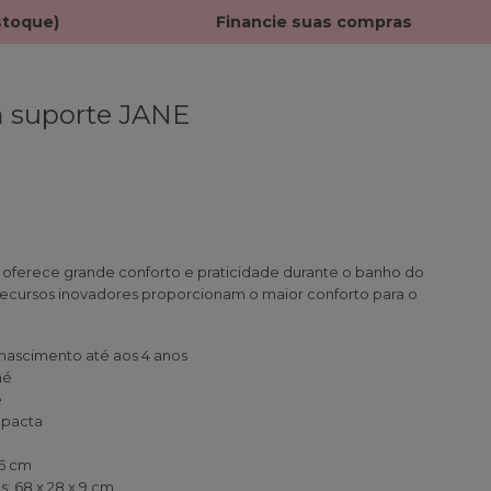
stoque)
Financie suas compras
 suporte JANE
oferece grande conforto e praticidade durante o banho do
recursos inovadores proporcionam o maior conforto para o
ascimento até aos 4 anos
né
e
mpacta
26 cm
 68 x 28 x 9 cm