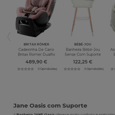
BRITAX RÖMER
BÉBÉ-JOU
Cadeirinha De Carro
Banheira Bébé-Jou
As
Britax Romer Dualfix
Sense Com Suporte
Pro Style
489,90 €
122,25 €
0 Opinião(ões)
0 Opinião(ões)
Jane Oasis com Suporte
A
Banheira JANE Oasis
oferece muito conforto e praticida