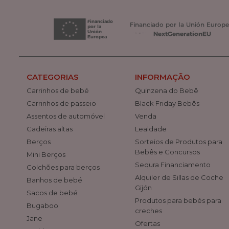
CATEGORIAS
INFORMAÇÃO
Carrinhos de bebé
Quinzena do Bebê
Carrinhos de passeio
Black Friday Bebês
Assentos de automóvel
Venda
Cadeiras altas
Lealdade
Berços
Sorteios de Produtos para
Bebês e Concursos
Mini Berços
Sequra Financiamento
Colchões para berços
Alquiler de Sillas de Coche
Banhos de bebé
Gijón
Sacos de bebé
Produtos para bebés para
Bugaboo
creches
Jane
Ofertas