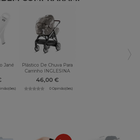
o Jané
Plástico De Chuva Para
Carrinho INGLESINA
€
46,00 €
inião(ões)
0 Opinião(ões)