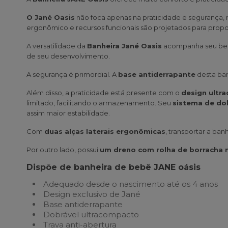
O Jané Oasis
não foca apenas na praticidade e segurança,
ergonômico e recursos funcionais são projetados para propo
A versatilidade da
Banheira Jané Oasis
acompanha seu bebê
de seu desenvolvimento.
A segurança é primordial. A
base antiderrapante
desta ban
Além disso, a praticidade está presente com o
design ultr
limitado, facilitando o armazenamento. Seu
sistema de dob
assim maior estabilidade.
Com
duas alças laterais ergonômicas
, transportar a ba
Por outro lado, possui
um dreno com rolha de borracha 
Dispõe de banheira de bebê JANE oásis
Adequado desde o nascimento até os 4 anos
Design exclusivo de Jané
Base antiderrapante
Dobrável ultracompacto
Trava anti-abertura