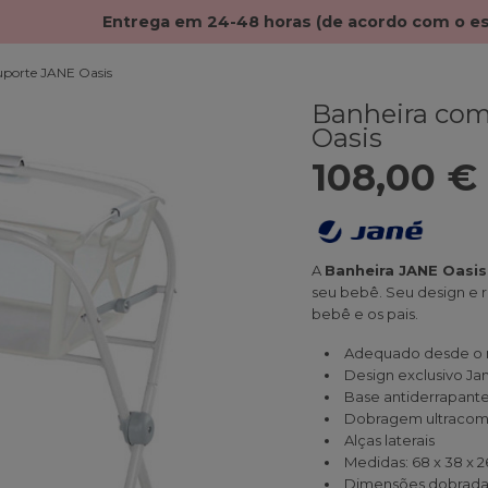
Entrega em 24-48 horas (de acordo com o e
uporte JANE Oasis
Banheira com
Oasis
108,00 €
A
Banheira JANE Oasis
seu bebê. Seu design e 
bebê e os pais.
Adequado desde o n
Design exclusivo Ja
Base antiderrapant
Dobragem ultraco
Alças laterais
Medidas: 68 x 38 x 
Dimensões dobradas: