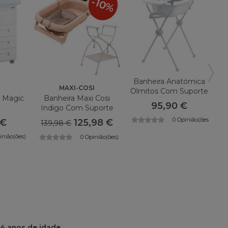
-10%
Banheira Anatómica
MAXI-COSI
Olmitos Com Suporte
e Magic
Banheira Maxi Cosi
95,90 €
Indigo Com Suporte
0 Opinião(ões)
 €
125,98 €
139,98 €
inião(ões)
0 Opinião(ões)
4 anos de idade
.