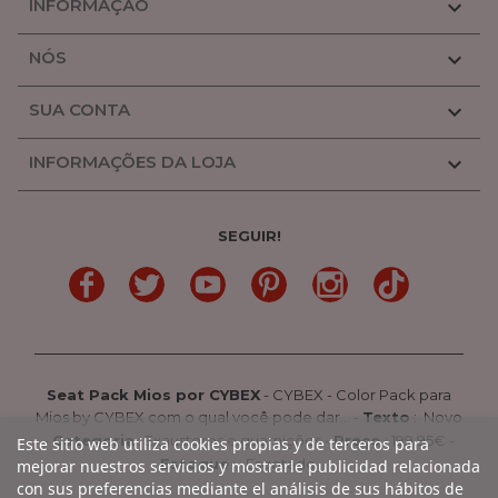
INFORMAÇÃO

NÓS

SUA CONTA

INFORMAÇÕES DA LOJA

SEGUIR!
LinkedIn
Gorjeio
YouTube
Pinterest
Linkedin
TikTok
Seat Pack Mios por CYBEX
-
CYBEX
-
Color Pack para
Mios by CYBEX com o qual você pode dar...
-
Texto
:
Novo
-
Categoria
:
Exaustores e guarnições
-
Preço
:
199.95
€ -
Este sitio web utiliza cookies propias y de terceros para
Estoque
: Esgotado
mejorar nuestros servicios y mostrarle publicidad relacionada
con sus preferencias mediante el análisis de sus hábitos de