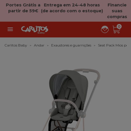
Portes Grátis a
Entrega em 24-48 horas
Financie
partir de 59€
(de acordo com o estoque)
suas
compras
0

Carlitos Baby
Andar
Exaustores e guarnições
Seat Pack Mios po