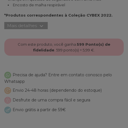
Encosto de malha respirável
*Produtos correspondentes à Coleção CYBEX 2022.
expand_more
Mais detalhes
Com este produto, você ganha
599
Ponto(s) de
fidelidade
.
599
ponto(s) =
5,99 €
.
Precisa de ajuda? Entre em contato conosco pelo
Whatsapp
Envio 24-48 horas (dependendo do estoque)
Desfrute de uma compra fácil e segura
Envio grátis a partir de 59€