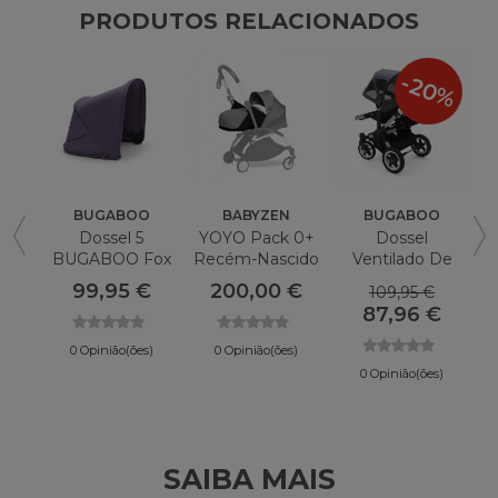
PRODUTOS RELACIONADOS
-20%
BUGABOO
BABYZEN
BUGABOO
Dossel 5
YOYO Pack 0+
Dossel
BUGABOO Fox
Recém-Nascido
Ventilado De
Aço Azul
99,95 €
200,00 €
109,95 €
BUGABOO
87,96 €
Burro
0 Opinião(ões)
0 Opinião(ões)
0 Opinião(ões)
SAIBA MAIS