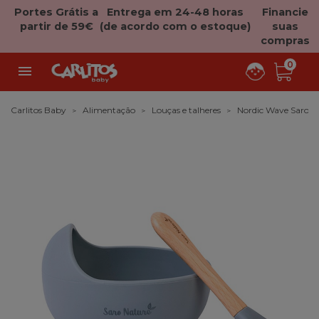
Portes Grátis a
Entrega em 24-48 horas
Financie
partir de 59€
(de acordo com o estoque)
suas
compras
0

Carlitos Baby
Alimentação
Louças e talheres
Nordic Wave Saro 