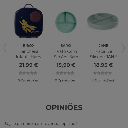
B.BOX
SARO
JANE
Lancheira
Prato Com
Placa De
J
Infantil Harry
Seções Saro
Silicone JANE
Potter B.box
Comida E
21,99 €
15,90 €
18,95 €
Diversão
0 Opinião(ões)
0 Opinião(ões)
0 Opinião(ões)
OPINIÕES
Seja o primeiro a escrever sua opinião !