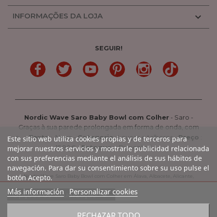
INFORMAÇÕES DA LOJA

SEGUIR!
LinkedIn
Gorjeio
YouTube
Pinterest
Linkedin
TikTok
Nordic Wave Saro Baby Bowl com Colher
-
Saro
-
Graças à sua parede prolongada em forma de onda, com
a...
-
Texto
:
Novo
-
Categoria
:
Louças e talheres
-
Preço
:
Este sitio web utiliza cookies propias y de terceros para
15.90
€ -
Estoque
: Disponível
mejorar nuestros servicios y mostrarle publicidad relacionada
con sus preferencias mediante el análisis de sus hábitos de
navegación. Para dar su consentimiento sobre su uso pulse el
botón Acepto.
Nordic Wave Saro Baby Bowl com Colher em Álava, Albacete, Alicante,
Almería, Astúrias, Ávila, Badajoz, Barcelona, Burgos, Cáceres, Cádiz, Cantábria,
Más información
Personalizar cookies
expand_more
Opções de visualização
Castellón, Ciudad Real, Córdoba, La Coruña, La Rioja, Cuenca, Girona,
Granada, Guadalajara, Guipúzcoa, Huelva, Huesca, Jaen, León, Lleida, Lugo,
favorite_border
RECHAZAR TODO
Madrid, Málaga, Múrcia, Navarra, Orense, Palencia, Pontevedra, Rioja,