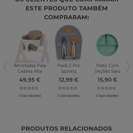
ESTE PRODUTO TAMBÉM
COMPRARAM:
Almofadas Para
Pack 2 Pré
Prato Com
Cadeira Alta
Spoons
Seções Saro
CYBEX Clique E
NumNum
Comida E
49,95 €
12,99 €
15,90 €
Dobre
Diversão
0 Opinião(ões)
0 Opinião(ões)
0 Opinião(ões)
PRODUTOS RELACIONADOS