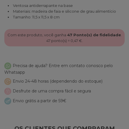
Ventosa antiderrapante na base
Materiais: madeira de faia e silicone de grau alimentício
Tamanho: 11,5 x 11,5 x 8 cm
Com este produto, você ganha
47
Ponto(s) de fidelidade
.
47
ponto(s) =
0,47 €
.
Precisa de ajuda? Entre em contato conosco pelo
Whatsapp
Envio 24-48 horas (dependendo do estoque)
Desfrute de uma compra fácil e segura
Envio grátis a partir de 59€
OS CLIENTES QUE COMPRARAM