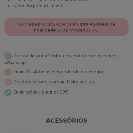
Não inclui preenchimento
Com este produto, você ganha
200
Ponto(s) de
fidelidade
.
200
ponto(s) =
2,00 €
.
Precisa de ajuda? Entre em contato conosco pelo
Whatsapp
Envio 24-48 horas (dependendo do estoque)
Desfrute de uma compra fácil e segura
Envio grátis a partir de 59€
ACESSÓRIOS