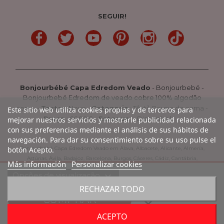
SEGUIR!
LinkedIn
Gorjeio
YouTube
Pinterest
Linkedin
TikTok
Bonjourbébé Capa Edredom Veado
-
Bonjourbebé
-
Bonjourbebé Edredom de veado cobre 100% algodão
com...
-
Texto
:
Novo
-
Categoria
:
Têxtil-Roupa de cama
-
Este sitio web utiliza cookies propias y de terceros para
Preço
:
66.90
€ -
Estoque
: Disponível
mejorar nuestros servicios y mostrarle publicidad relacionada
con sus preferencias mediante el análisis de sus hábitos de
navegación. Para dar su consentimiento sobre su uso pulse el
botón Acepto.
Bonjourbébé Capa Edredom Veado em Álava, Albacete, Alicante, Almería,
Astúrias, Ávila, Badajoz, Barcelona, Burgos, Cáceres, Cádiz, Cantábria,
Más información
Personalizar cookies
Castellón, Ciudad Real, Córdoba, La Coruña, La Rioja, Cuenca, Girona,
expand_more
Opções de visualização
Granada, Guadalajara, Guipúzcoa, Huelva, Huesca, Jaen, León, Lleida, Lugo,
RECHAZAR TODO
Madrid, Málaga, Múrcia, Navarra, Orense, Palencia, Pontevedra, Rioja,
favorite_border
COMPRAR
Salamanca, Segóvia, Sevilha, Soria, Tarragona, Teruel, Toledo, Valência,
Valladolid, Vizcaya, Zamora, Saragoça.
ACEPTO
done
Entrega 24-48 horas