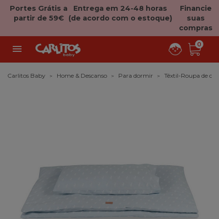
Portes Grátis a
Entrega em 24-48 horas
Financie
partir de 59€
(de acordo com o estoque)
suas
compras
0

Carlitos Baby
Home & Descanso
Para dormir
Têxtil-Roupa de c