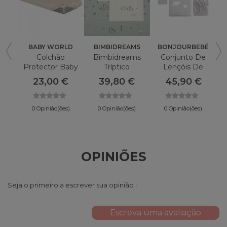
BABY WORLD
BIMBIDREAMS
BONJOURBEBÉ
Colchão
Bimbidreams
Conjunto De
B
Protector Baby
Tríptico
Lençóis De
World
Jurássico Mini
Berço
23,00 €
39,80 €
45,90 €
Berço 50x80
Bonjourbebe
Polaris Cinza 3p
0 Opinião(ões)
0 Opinião(ões)
0 Opinião(ões)
OPINIÕES
Seja o primeiro a escrever sua opinião !
Escreva uma avaliação