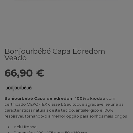
Bonjourbébé Capa Edredom
Veado
66,90 €
Bonjourbebé Capa de edredom 100% algodão
com
certificado OEKO-TEX classe 1. Seu toque agradável se une às
características naturais deste tecido, antialérgico e 100%
respirável, tornando-o a melhor opção para sonhos mais longos.
Inclui fronha
Dimensões: 100 x 135 cm e 110 x 160 cm