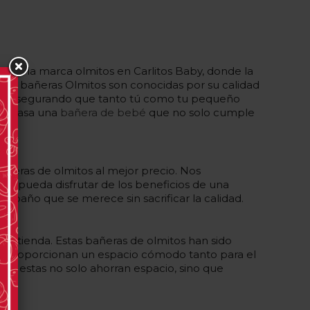
a de la marca olmitos en Carlitos Baby, donde la
Las bañeras Olmitos son conocidas por su calidad
cto, asegurando que tanto tú como tu pequeño
r a casa una
bañera de bebé
que no solo cumple
na.
añeras de olmitos al mejor precio. Nos
ia pueda disfrutar de los beneficios de una
baño que se merece sin sacrificar la calidad.
a tienda. Estas bañeras de olmitos han sido
 que proporcionan un espacio cómodo tanto para el
mo estas no solo ahorran espacio, sino que