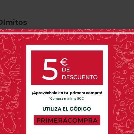
Olmitos
uctos confiables es esencial. Te invitamos a comprar bañer
r del momento del baño una experiencia segura y cómoda. 
ha diseñado cuidadosamente para brindar un soporte perfe
ra nuestra colección diversa y descubre cómo puedes lleva
én añade un toque de elegancia funcional a tu vida cotidia
Precio
ad no debe estar fuera del alcance, y por eso ofrecemos b
enombre a precios asequibles, garantizando que cada famil
escubre cómo puedes brindar a tu bebé la experiencia de 
itamos a encontrar bañeras con cambiador olmitos en nuestr
icar tu rutina diaria. Olmitos ofrece productos versátiles
eficiencia y organización en una sola unidad. Descubre có
e una solución integral para el cuidado de tu bebé.