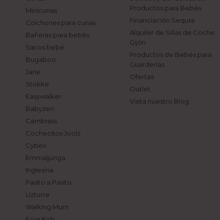
Productos para Bebés
Minicunas
Financiación Sequra
Colchones para cunas
Alquiler de Sillas de Coche
Bañeras para bebés
Gijón
Sacos bebé
Productos de Bebés para
Bugaboo
Guarderías
Jane
Ofertas
Stokke
Outlet
Easywalker
Visita nuestro Blog
Babyzen
Cambrass
Cochecitos Joolz
Cybex
Emmaljunga
Inglesina
Pasito a Pasito
Uzturre
Walking Mum
Ecus Kids