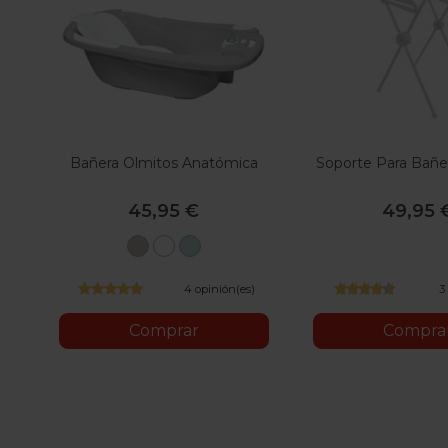
Bañera Olmitos Anatómica
Soporte Para Bañe
45,95 €
49,95 
Gris
Blanco
Menta
4 opinión(es)
3
Comprar
Compra