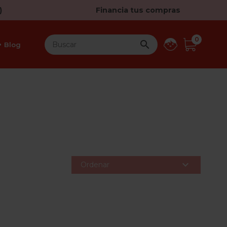
)
Financia tus compras
0

Blog

Ordenar