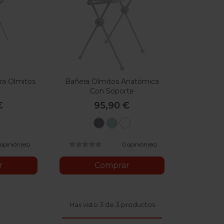
ra Olmitos
Bañera Olmitos Anatómica
Con Soporte
€
95,90 €
Grey
Mint
Blanco
 opinión(es)
0 opinión(es)
r
Comprar
Has visto 3 de 3 productos