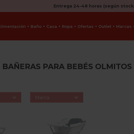
Entrega 24-48 horas (según stock
Alimentación
Baño
Casa
Ropa
Ofertas
Outlet
Marcas
BAÑERAS PARA BEBÉS OLMITOS


Marca