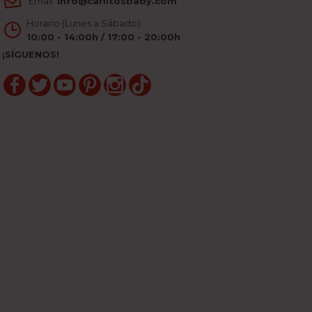
Email:
info@carlitosbaby.com
Horario (Lunes a Sábado):
10:00 - 14:00h / 17:00 - 20:00h
¡SÍGUENOS!
Facebook
Twitter
YouTube
Pinterest
Instagram
TikTok