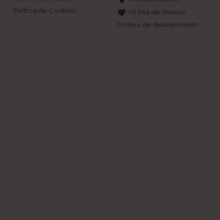
Política de Cookies
Mi lista de deseos
favorite
Política de desestimiento