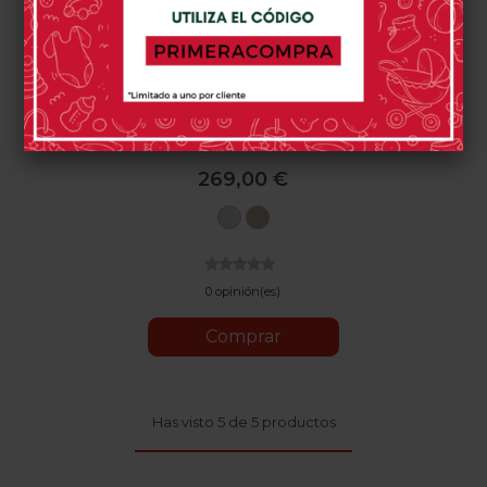
Cuna Cotinfant Tesori
269,00 €
Blanco
Beige
0 opinión(es)
Comprar
Has visto 5 de 5 productos