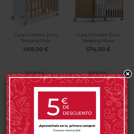
Cuna Cotinfant Doco
Cuna Cotinfant Doco
Sleeping Style
Sleeping Wood
469,00 €
574,00 €
0 opinión(es)
0 opinión(es)
Comprar
Comprar