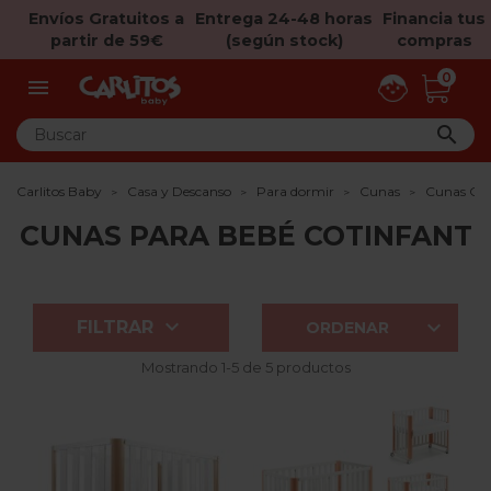
Envíos Gratuitos a
Entrega 24-48 horas
Financia tus
partir de 59€
(según stock)
compras
0


Carlitos Baby
Casa y Descanso
Para dormir
Cunas
Cunas Cot
CUNAS PARA BEBÉ COTINFANT


FILTRAR
ORDENAR
Mostrando 1-5 de 5 productos