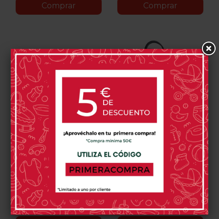
Comprar
Comprar
Cinturon Para
BeSafe Beyond 2
Embarazada BESAFE
Sistema Modular
Black
34,00 €
1.105,00 €
Black
Anthracite
Dark
Cab
Mesh
Grey
Melange
0 opinión(es)
0 opinión(es)