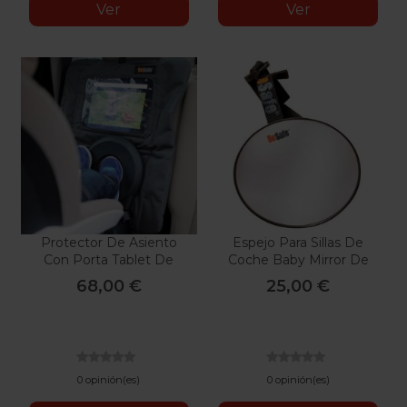
Ver
Ver
Protector De Asiento
Espejo Para Sillas De
Con Porta Tablet De
Coche Baby Mirror De
BeSafe
Besafe
68,00 €
25,00 €
0 opinión(es)
0 opinión(es)