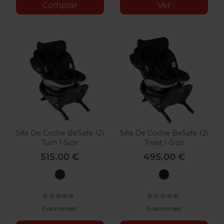
Comprar
Ver
Silla De Coche BeSafe IZi
Silla De Coche BeSafe IZi
Turn I-Size
Twist I-Size
515,00 €
495,00 €
Fresh
Black
Black
Cab
Cab
0 opinión(es)
0 opinión(es)