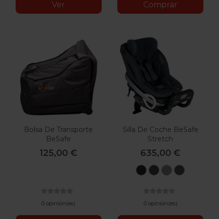
Ver
Comprar
Bolsa De Transporte
Silla De Coche BeSafe
BeSafe
Stretch
125,00 €
635,00 €
Black
Melange
Sea
Anthraci
Cab
Metallic
Green
Mesh
Melange
0 opinión(es)
0 opinión(es)