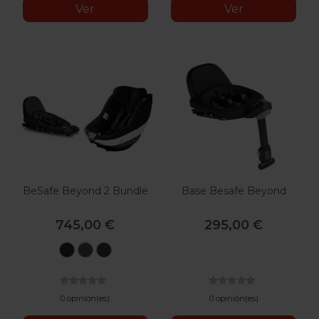
Ver
Ver
BeSafe Beyond 2 Bundle
Base Besafe Beyond
745,00 €
295,00 €
Black
Anthracite
Dark
Cab
Mesh
Grey
Melange
0 opinión(es)
0 opinión(es)