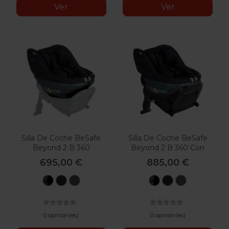
Ver
Ver
Silla De Coche BeSafe
Silla De Coche BeSafe
Beyond 2 B 360
Beyond 2 B 360 Con
Base
695,00 €
885,00 €
Dark
Black
Anthracite
Dark
Black
Anthracit
Grey
Cab
Mesh
Grey
Cab
Mesh
0 opinión(es)
0 opinión(es)