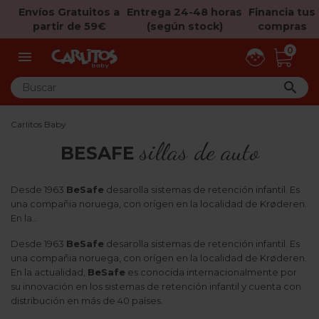
Envíos Gratuitos a
Entrega 24-48 horas
Financia tus
partir de 59€
(según stock)
compras
0


Carlitos Baby
sillas de auto
BESAFE
Desde 1963
BeSafe
desarolla sistemas de retención infantil. Es
una compañia noruega, con orígen en la localidad de Krøderen.
En la...
Desde 1963
BeSafe
desarolla sistemas de retención infantil. Es
una compañia noruega, con orígen en la localidad de Krøderen.
En la actualidad,
BeSafe
es conocida internacionalmente por
su innovación en los sistemas de retención infantil y cuenta con
distribución en más de 40 países.