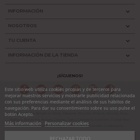
INFORMACIÓN

NOSOTROS

TU CUENTA

INFORMACIÓN DE LA TIENDA

¡SÍGUENOS!
Facebook
Twitter
YouTube
Pinterest
Instagram
TikTok
Este sitio web utiliza cookies propias y de terceros para
mejorar nuestros servicios y mostrarle publicidad relacionada
con sus preferencias mediante el análisis de sus hábitos de
navegación. Para dar su consentimiento sobre su uso pulse el
botón Acepto.
Sillas de Coche BeSafe en Álava, Albacete, Alicante, Almería, Asturias, Avila,
Badajoz, Barcelona, Burgos, Cáceres, Cádiz, Cantabria, Castellón, Ciudad Real,
Más información
Personalizar cookies
Córdoba, La Coruña, La Rioja, Cuenca, Girona, Granada, Guadalajara,
Guipuzcoa, Huelva, Huesca, Jaen, León, Lleida, Lugo, Madrid, Málaga, Murcia,
RECHAZAR TODO
Navarra, Orense, Palencia, Pontevedra, Rioja, Salamanca, Segovia, Sevilla,