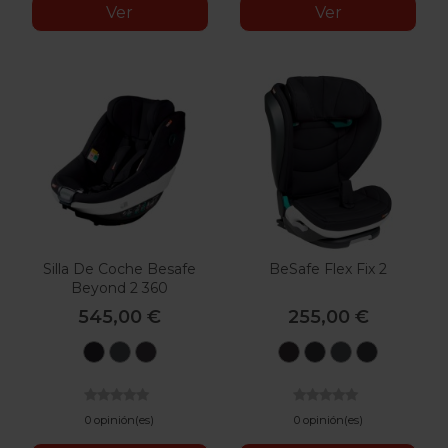
Ver
Ver
Silla De Coche Besafe
BeSafe Flex Fix 2
Beyond 2 360
545,00 €
255,00 €
Black
Anthracite
Dark
Metallic
Fresh
Anthracite
Black
Cab
Mesh
Grey
Melange
Black
Mesh
SoftBreez
Melange
Cab
0 opinión(es)
0 opinión(es)