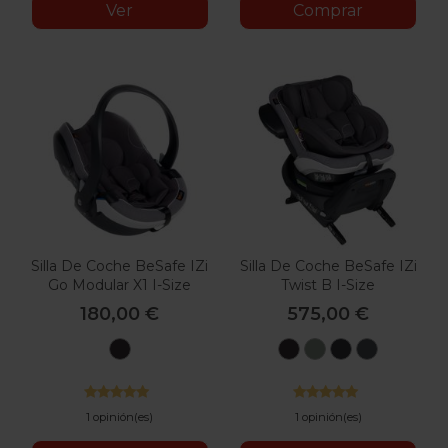
Ver
Comprar
Silla De Coche BeSafe IZi
Silla De Coche BeSafe IZi
Go Modular X1 I-Size
Twist B I-Size
180,00 €
575,00 €
Metallic
Metallic
Sea
Fresh
Anthraci
Melange
Melange
Green
Black
Mesh
Melange
Cab
1 opinión(es)
1 opinión(es)