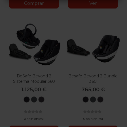
Comprar
Ver
BeSafe Beyond 2
Besafe Beyond 2 Bundle
Sistema Modular 360
360
1.125,00 €
765,00 €
Black
Anthracite
Dark
Black
Anthracite
Dark
Cab
Mesh
Grey
Cab
Mesh
Grey
Melange
Melange
0 opinión(es)
0 opinión(es)