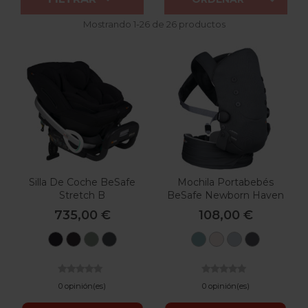
Mostrando 1-26 de 26 productos
Silla De Coche BeSafe
Mochila Portabebés
Stretch B
BeSafe Newborn Haven
735,00 €
108,00 €
Black
Metallic
Sea
Anthracite
Eucalyptus
Sand
Dusk
Anthraci
Cab
Melange
Green
Mesh
Forest
Forest
Forest
Forest
Melange
0 opinión(es)
0 opinión(es)