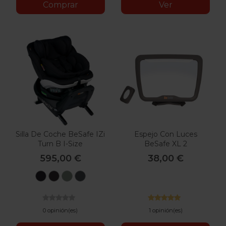
Comprar
Ver
Silla De Coche BeSafe IZi
Espejo Con Luces
Turn B I-Size
BeSafe XL 2
595,00 €
38,00 €
Black
Metallic
Sea
Anthracite
Cab
Melange
Green
Mesh
Melange
0 opinión(es)
1 opinión(es)