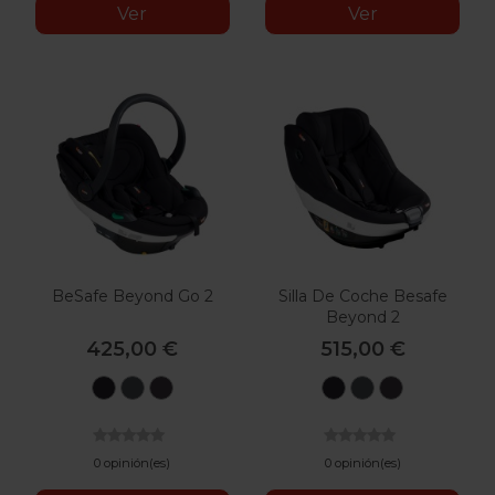
Ver
Ver
BeSafe Beyond Go 2
Silla De Coche Besafe
Beyond 2
425,00 €
515,00 €
Black
Anthracite
Dark
Black
Anthracite
Dark
Cab
Mesh
Grey
Cab
Mesh
Grey
Melange
Melange
0 opinión(es)
0 opinión(es)