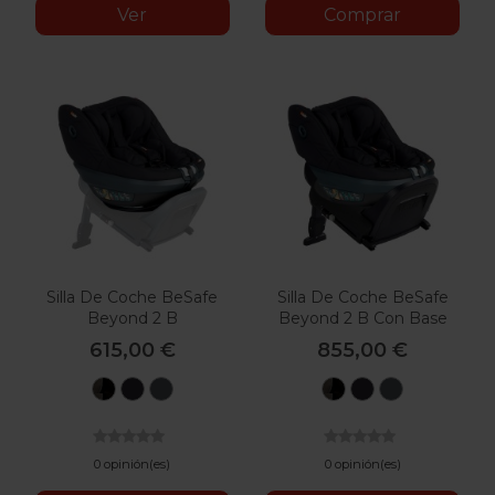
Ver
Comprar
Silla De Coche BeSafe
Silla De Coche BeSafe
Beyond 2 B
Beyond 2 B Con Base
Isofix
615,00 €
855,00 €
Dark
Black
Anthracite
Dark
Black
Anthracit
Grey
Cab
Mesh
Grey
Cab
Mesh
0 opinión(es)
0 opinión(es)