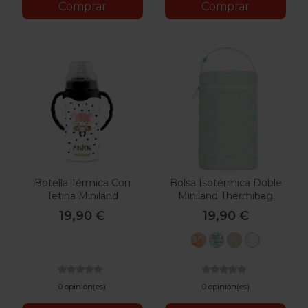
Comprar
Comprar
Botella Térmica Con
Bolsa Isotérmica Doble
Tetina Miniland
Miniland Thermibag
Thermokid Magical
19,90 €
19,90 €
Candy
Mint
Vanilla
Valencia
0 opinión(es)
0 opinión(es)