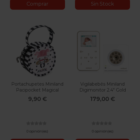
Comprar
Sin Stock
Portachupetes Miniland
Vigilabebés Miniland
Pacipocket Magical
Digimonitor 2.4" Gold
9,90 €
179,00 €
0 opinión(es)
0 opinión(es)