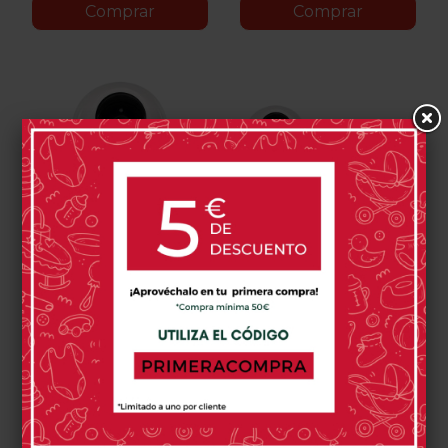
Comprar
Comprar
Cámara Adicional
Vigilabebés Miniland
Miniland Digimonitor 3.5"
Digimonitor 3.5" Easy
Easy
125,00 €
219,00 €
0 opinión(es)
0 opinión(es)