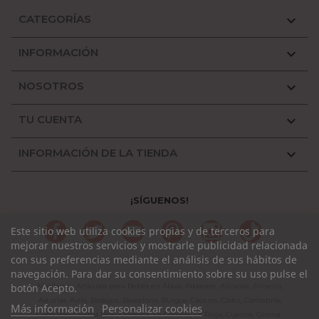
CATEGORÍAS

INFORMACIÓN

NOSOTROS

TU CUENTA

INFORMACIÓN DE LA TIENDA

¡SÍGUENOS!
Facebook
Twitter
YouTube
Pinterest
Instagram
TikTok
Este sitio web utiliza cookies propias y de terceros para
mejorar nuestros servicios y mostrarle publicidad relacionada
con sus preferencias mediante el análisis de sus hábitos de
navegación. Para dar su consentimiento sobre su uso pulse el
Miniland - Artículos para Bebés en Álava, Albacete, Alicante, Almería,
botón Acepto.
Asturias, Avila, Badajoz, Barcelona, Burgos, Cáceres, Cádiz, Cantabria,
Más información
Personalizar cookies
Castellón, Ciudad Real, Córdoba, La Coruña, La Rioja, Cuenca, Girona,