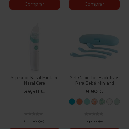
Comprar
Comprar
Aspirador Nasal Miniland
Set Cubiertos Evolutivos
Nasal Care
Para Bebé Miniland
39,90 €
9,90 €
Azul
Mediterranean
Mediterranean
Candy
Mint
Valenci
Dre
Coral
Sea
0 opinión(es)
0 opinión(es)