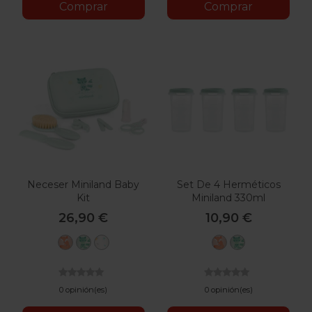
Comprar
Comprar
Neceser Miniland Baby
Set De 4 Herméticos
Kit
Miniland 330ml
26,90 €
10,90 €
Candy
Mint
Valencia
Candy
Mint
0 opinión(es)
0 opinión(es)