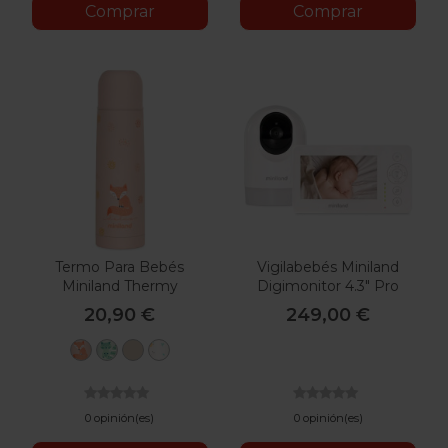
Comprar
Comprar
Termo Para Bebés
Vigilabebés Miniland
Miniland Thermy
Digimonitor 4.3" Pro
20,90 €
249,00 €
Candy
Mint
Vanilla
Valencia
0 opinión(es)
0 opinión(es)