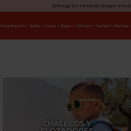
Entrega 24-48 horas (según stock
Alimentación
Baño
Casa
Ropa
Ofertas
Outlet
Marcas
CHALECOS Y
FLOTADORES