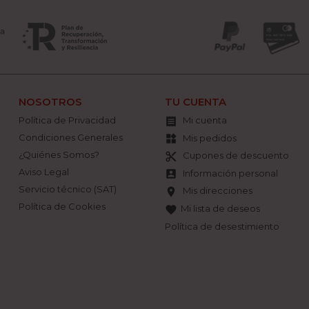
NOSOTROS
TU CUENTA
Política de Privacidad
Mi cuenta

Condiciones Generales
Mis pedidos
widgets
¿Quiénes Somos?
Cupones de descuento
content_cut
Aviso Legal
Información personal
account_box
Servicio técnico (SAT)
Mis direcciones
location_on
Política de Cookies
Mi lista de deseos
favorite
Política de desestimiento