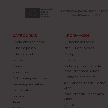
CATEGORÍAS
INFORMACIÓN
Cochecitos de bebé
Quincena del bebé
Sillas de paseo
Black Friday bebés
Sillas de coche
Rebajas
Tronas
Fidelización
Cunas
Sorteos y Concursos de
Productos para Bebés
Minicunas
Financiación Sequra
Colchones para cunas
Alquiler de Sillas de Coche
Bañeras para bebés
Gijón
Sacos bebé
Productos de Bebés para
Bugaboo
Guarderías
Jane
Ofertas