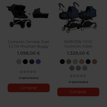
Cochecito Gemelar Duet
BABYZEN YOYO
3.2 De Mountain Buggy
Cochecito Doble
Con 1 Capazo
Bassinet
1.098,00 €
1.329,00 €
Silver
Black
Grid
Azul
Black
Grey
Taupe
Ginger
Air
Toff
France
Aqua
Oliva
Stone
0 opinión(es)
0 opinión(es)
Comprar
Comprar