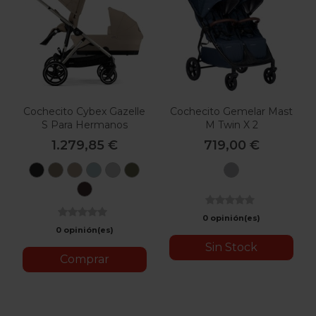
Cochecito Cybex Gazelle
Cochecito Gemelar Mast
S Para Hermanos
M Twin X 2
1.279,85 €
719,00 €
Moon
Seashell
Almond
Stormy
Stone
Moss
Koala
Black
Beige
Beige
Blue
Grey
Green
Chocolate
Brown
0 opinión(es)
0 opinión(es)
Sin Stock
Comprar