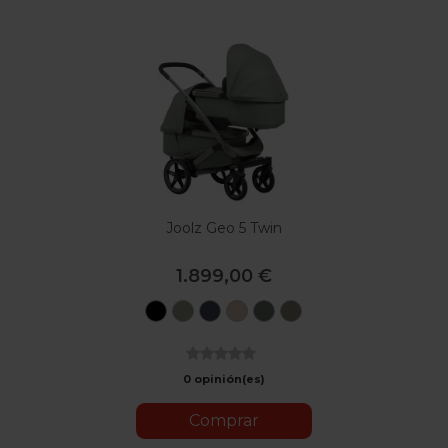
Joolz Geo 5 Twin
1.899,00 €
Black
Sage
Navy
Sandy
Forest
Hazel
Green
Blue
Taupe
Green
Brown
0 opinión(es)
Comprar