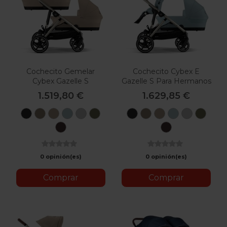
Cochecito Gemelar
Cochecito Cybex E
Cybex Gazelle S
Gazelle S Para Hermanos
1.519,80 €
1.629,85 €
Moon
Seashell
Almond
Stormy
Stone
Moss
Moon
Seashell
Almond
Stormy
Stone
Mos
Black
Beige
Beige
Blue
Grey
Green
Black
Beige
Beige
Blue
Grey
Green
Chocolate
Chocolate
Brown
Brown
0 opinión(es)
0 opinión(es)
Comprar
Comprar