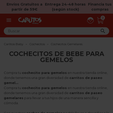
Envíos Gratuitos a
Entrega 24-48 horas
Financia tus
partir de 59€
(según stock)
compras
0


Carlitos Baby
Cochecitos
Cochecitos Gemelares
COCHECITOS DE BEBE PARA
GEMELOS
Compra tu
cochecito para gemelos
en nuestra tienda online,
donde tenemos una gran diversidad de
carritos de paseo
gemel...
Compra tu
cochecito para gemelos
en nuestra tienda online,
donde tenemos una gran diversidad de
carritos de paseo
gemelares
para llevar a tus hijos de una manera sencilla y
cómoda.
Con nuestros
coches de gemelos
podrás llevar a dos niños a la