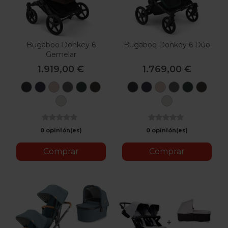
Bugaboo Donkey 6
Bugaboo Donkey 6 Dúo
Gemelar
1.919,00 €
1.769,00 €
Negro
Azul
Taupé
Gris
Fern
Cocoa
Negro
Azul
Taupé
Gris
Fern
Coc
Índigo
Desert
Luna
Green
Brown
Índigo
Desert
Luna
Green
Brown
Misty
Misty
Melange
Melange
White
White
0 opinión(es)
0 opinión(es)
Comprar
Comprar