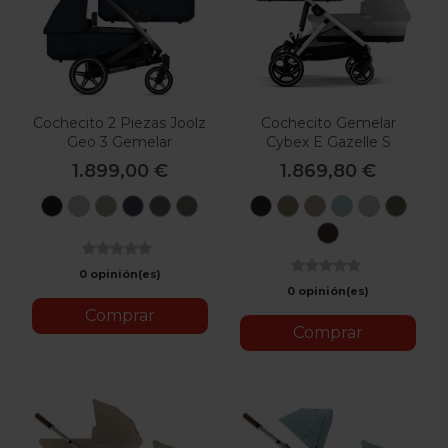
Cochecito 2 Piezas Joolz
Cochecito Gemelar
Geo 3 Gemelar
Cybex E Gazelle S
1.899,00 €
1.869,80 €
Brilliant
Timeless
Sage
Navy
Pure
Forest
Moon
Seashell
Almond
Stormy
Stone
Mos
Black
Taupe
Green
Blue
Grey
Green
Black
Beige
Beige
Blue
Grey
Green
Chocolate
Brown
0 opinión(es)
0 opinión(es)
Comprar
Comprar