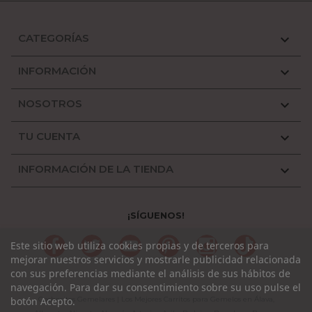
CATEGORÍAS

INFORMACIÓN

NOSOTROS

TU CUENTA

INFORMACIÓN DE LA TIENDA

¡SÍGUENOS!
Facebook
Twitter
YouTube
Pinterest
Instagram
TikTok
Este sitio web utiliza cookies propias y de terceros para
mejorar nuestros servicios y mostrarle publicidad relacionada
con sus preferencias mediante el análisis de sus hábitos de
navegación. Para dar su consentimiento sobre su uso pulse el
botón Acepto.
Cochecitos Gemelares | Los Mejores Carritos para Gemelos en Álava,