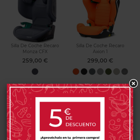
Silla De Coche Recaro
Silla De Coche Recaro
Monza CFX
Axion 1
259,00 €
299,00 €
Montreal
Vibrant
Fresh
Gallant
Happy
Epic
Elegant
Pepi
Grey
Orange
Black
Grey
Grey
Green
Beige
0 opinión(es)
1 opinión(es)
Comprar
Comprar
Has visto 2 de 2 productos