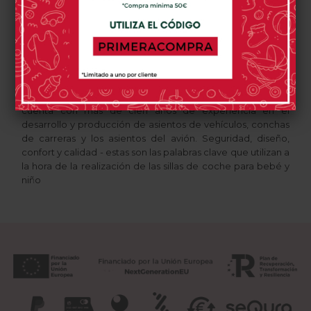
Los padres que están preocupados por la su seguridad de
los niños ponen su confianza en
RECARO
.
Sólo
RECARO
cuenta con más de cien años de experiencia en el
desarrollo y producción de asientos de vehículos, conchas
de carreras y los asientos del avión.
Seguridad, diseño,
confort y calidad - estas son las palabras clave que utilizan a
la hora de la realización de las sillas de coche para bebé y
niño