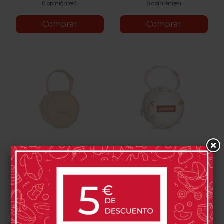
0 opinión(es)
0 opinión(es)
Comprar
Comprar
Portachupetes Miniland
Portachupetes Miniland
Pacipocket Vanilla
Pacipocket Valencia
10,90 €
10,90 €