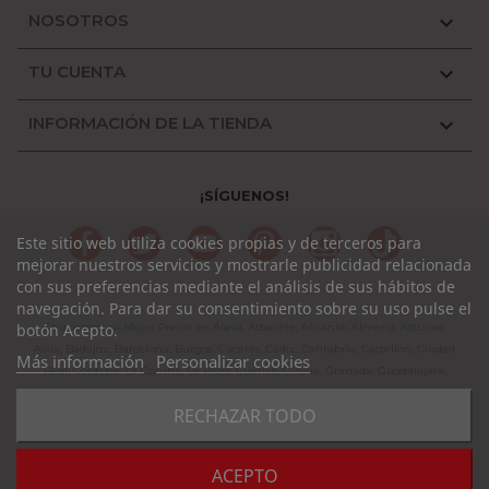
NOSOTROS

TU CUENTA

INFORMACIÓN DE LA TIENDA

¡SÍGUENOS!
Facebook
Twitter
YouTube
Pinterest
Instagram
TikTok
Este sitio web utiliza cookies propias y de terceros para
mejorar nuestros servicios y mostrarle publicidad relacionada
con sus preferencias mediante el análisis de sus hábitos de
navegación. Para dar su consentimiento sobre su uso pulse el
Chupeteros al Mejor Precio en Álava, Albacete, Alicante, Almería, Asturias,
botón Acepto.
Avila, Badajoz, Barcelona, Burgos, Cáceres, Cádiz, Cantabria, Castellón, Ciudad
Más información
Personalizar cookies
Real, Córdoba, La Coruña, La Rioja, Cuenca, Girona, Granada, Guadalajara,
Guipuzcoa, Huelva, Huesca, Jaen, León, Lleida, Lugo, Madrid, Málaga, Murcia,
RECHAZAR TODO
Navarra, Orense, Palencia, Pontevedra, Rioja, Salamanca, Segovia, Sevilla,
Soria, Tarragona, Teruel, Toledo, Valencia, Valladolid, Vizcaya, Zamora,
Zaragoza.
ACEPTO