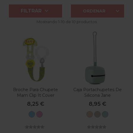


FILTRAR
ORDENAR
Mostrando 1-10 de 10 productos
Broche Para Chupete
Caja Portachupetes De
Mam Clip It Cover
Silicona Jane
8,25 €
8,95 €
Azul
Rosa
U09
U10
U13
Pale
Sand
Mint