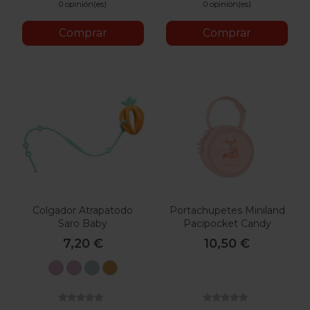
0 opinión(es)
0 opinión(es)
Comprar
Comprar
Colgador Atrapatodo
Portachupetes Miniland
Saro Baby
Pacipocket Candy
7,20 €
10,50 €
Rosa
Gris
Menta
Mostaza