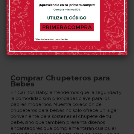
0 opinión(es)
0 opinión(es)
Comprar
Comprar
Has visto 10 de 10 productos
Comprar Chupeteros para
Bebés
En Carlitos Baby, entendemos que la seguridad y
la comodidad son prioridades clave para los
padres modernos. Nuestra colección de
chupeteros para bebés no solo ofrece un lugar
conveniente para sostener el chupete de tu
bebé, sino que también presenta diseños
encantadores que complementarán cualquier