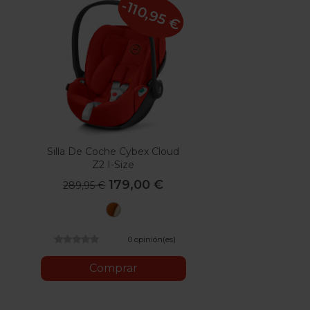
-110,95 €
Silla De Coche Cybex Cloud
Z2 I-Size
179,00 €
289,95 €
Autumn
Gold
0 opinión(es)
Comprar