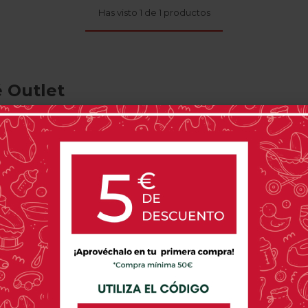
Has visto 1 de 1 productos
 Outlet
 maternidad, la seguridad y el confort de nuestros pequeño
rcionar lo mejor a tu bebé sin comprometer tus finanzas.
, una puerta de entrada a un mundo de comodidad, segurid
a Bebés Carlitos Baby
Carlitos Baby es mucho más que una simple liquidación. Es 
dos. Cada silla de coche outlet que forma parte de nuestr
 para brindar la máxima protección y confort a tu precios
ra los padres conscientes del presupuesto, Carlitos Baby s
s que cumplen con los estándares más rigurosos de segurid
que se encuentra en nuestro outlet, verás reflejada nuestra