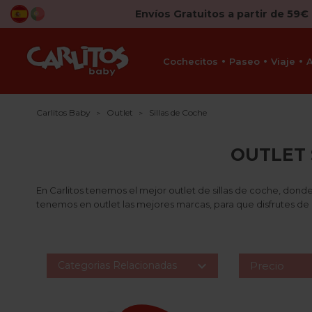
Envíos Gratuitos a partir de 59€
Cochecitos
Paseo
Viaje
Carlitos Baby
Outlet
Sillas de Coche
OUTLET 
En Carlitos tenemos el mejor outlet de sillas de coche, dond
tenemos en outlet las mejores marcas, para que disfrutes de 

Categorias Relacionadas
Precio