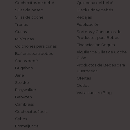
Cochecitos de bebé
Quincena del bebé
Sillas de paseo
Black Friday bebés
Sillas de coche
Rebajas
Tronas
Fidelización
Cunas
Sorteos y Concursos de
Productos para Bebés
Minicunas
Financiación Sequra
Colchones para cunas
Alquiler de Sillas de Coche
Bañeras para bebés
Gijón
Sacos bebé
Productos de Bebés para
Bugaboo
Guarderías
Jane
Ofertas
Stokke
Outlet
Easywalker
Visita nuestro Blog
Babyzen
Cambrass
Cochecitos Joolz
Cybex
Emmaljunga