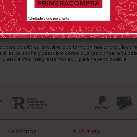
 una tarea abrumadora. Es por eso que hemos llevado nuestr
ia gama de sillas de coche para bebés en oferta es ahora
iento de tu hijo, nuestro outlet en línea es un tesoro de 
tos de alto calibre, sino que también nos enorgullece hac
de sillas de coche y descubre cómo puedes brindar a tu bebé
, y en Carlitos Baby, estamos aquí para hacerlo posible.
NOSOTROS
TU CUENTA