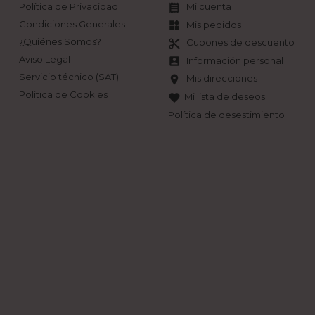
Política de Privacidad
Mi cuenta

Condiciones Generales
Mis pedidos
widgets
¿Quiénes Somos?
Cupones de descuento
content_cut
Aviso Legal
Información personal
account_box
Servicio técnico (SAT)
Mis direcciones
location_on
Política de Cookies
Mi lista de deseos
favorite
Política de desestimiento