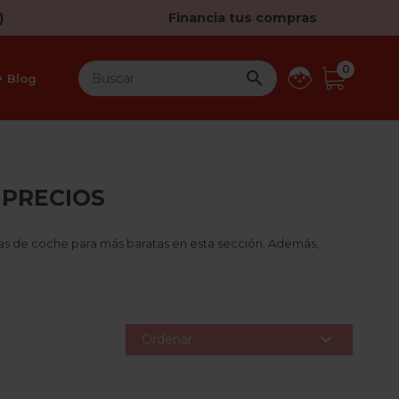
)
Financia tus compras
0

Blog
 PRECIOS
llas de coche para más baratas en esta sección. Además,

Ordenar