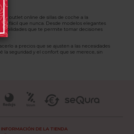
o outlet online de sillas de coche a la
 más fácil que nunca. Desde modelos elegantes
posibilidades que te permite tomar decisiones
erlo a precios que se ajusten a las necesidades
 la seguridad y el confort que se merece, sin
INFORMACIÓN DE LA TIENDA