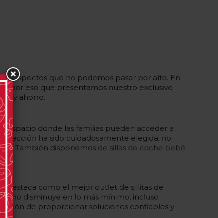
s son aspectos que no podemos pasar por alto. En
 Es por eso que presentamos nuestro exclusivo
ad y ahorro.
un espacio donde las familias pueden acceder a
a selección ha sido cuidadosamente elegida, no
o bebé. También disponemos
de sillas de coche bebé
e destaca como el mejor outlet de sillitas de
ad no disminuye en lo más mínimo, incluso
 misión de proporcionar soluciones confiables y