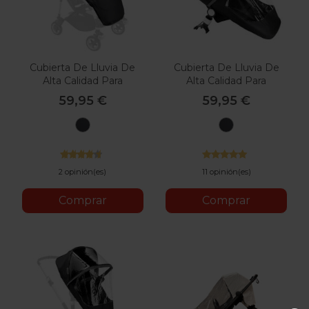
Cubierta De Lluvia De
Cubierta De Lluvia De
Alta Calidad Para
Alta Calidad Para
Bugaboo Bee
Bugaboo Fox &
59,95 €
59,95 €
Camaleon
Negro
Negro
2 opinión(es)
11 opinión(es)
Comprar
Comprar