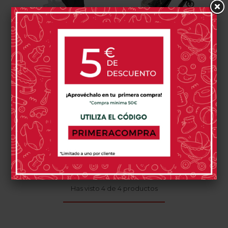
Cubierta De Lluvia De
Burbuja De Lluvia
Alta Calidad Para
Bugaboo Butterfly
Bugaboo Buffalo,
59,95 €
39,95 €
Donkey O Runner
Negro
2 opinión(es)
0 opinión(es)
Comprar
Comprar
Has visto 4 de 4 productos