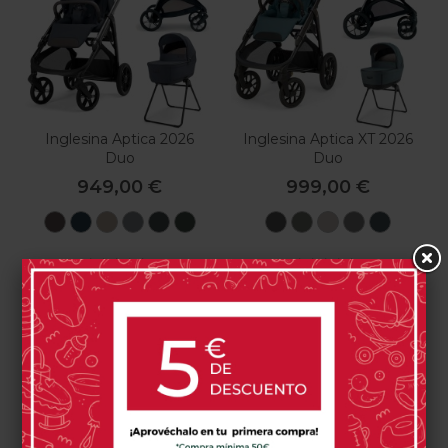
Inglesina Aptica 2026
Inglesina Aptica XT 2026
Duo
Duo
949,00 €
999,00 €
Essence
Sapphire
Vicuna
Crystal
Marble
Ivy
Magnet
Taiga
Tundra
Canyon
Himala
Mokka
Blue
Beige
Grey
Grey
Green
Grey
Green
Beige
Grey
Blue
0 opinión(es)
0 opinión(es)
Comprar
Comprar
-15%