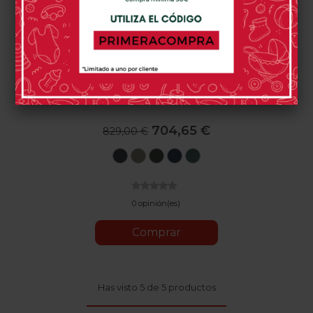
Inglesina Electa 2026
704,65 €
829,00 €
Garage
Hangar
Loft
Rooftop
Studio
Grey
Beige
Green
Blue
Grey
0 opinión(es)
Comprar
Has visto 5 de 5 productos