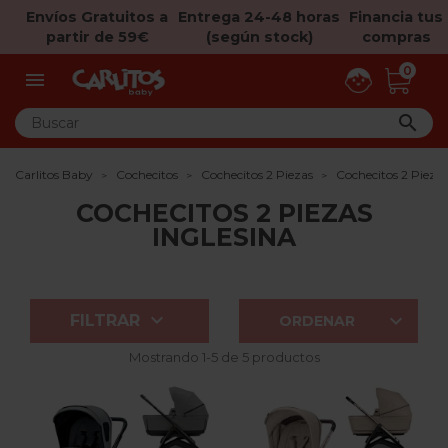
Envíos Gratuitos a
Entrega 24-48 horas
Financia tus
partir de 59€
(según stock)
compras
0


Carlitos Baby
Cochecitos
Cochecitos 2 Piezas
Cochecitos 2 Piezas
COCHECITOS 2 PIEZAS
INGLESINA


FILTRAR
ORDENAR
Mostrando 1-5 de 5 productos