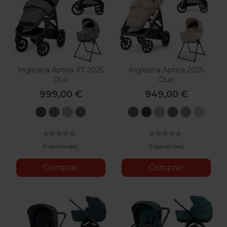
Inglesina Aptica XT 2025
Inglesina Aptica 2025
Duo
Duo
999,00 €
949,00 €
Magnet
Taiga
Tundra
Canyon
Velvet
Resort
Pashmina
Emerald
Platinu
Opal
Grey
Green
Beige
Grey
Grey
Blue
Beige
Green
Grey
Ivory
0 opinión(es)
0 opinión(es)
Comprar
Comprar