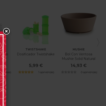
KE
TWISTSHAKE
MUSHIE
ólico
Dosificador Twistshake
Bol Con Ventosa
ke
Mushie Solid Natural
12X12X5 Cm
€
5,99 €
14,93 €
pinión(es)
1 opinión(es)
0 opinión(es)