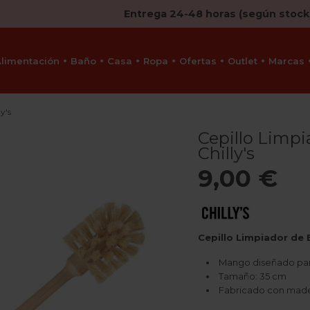
Entrega 24-48 horas (según stock
Alimentación
Baño
Casa
Ropa
Ofertas
Outlet
Marcas
y's
Cepillo Limpi
Chilly's
9,00 €
Cepillo Limpiador de B
Mango diseñado para 
Tamaño: 35 cm
Fabricado con mader