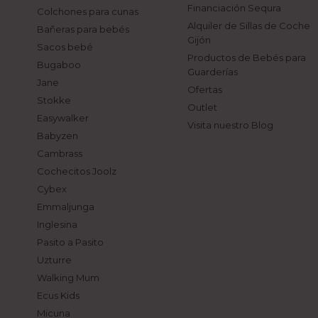
Financiación Sequra
Colchones para cunas
Alquiler de Sillas de Coche
Bañeras para bebés
Gijón
Sacos bebé
Productos de Bebés para
Bugaboo
Guarderías
Jane
Ofertas
Stokke
Outlet
Easywalker
Visita nuestro Blog
Babyzen
Cambrass
Cochecitos Joolz
Cybex
Emmaljunga
Inglesina
Pasito a Pasito
Uzturre
Walking Mum
Ecus Kids
Micuna