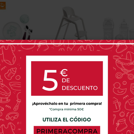
STOKKE
BUGABOO
TWISTSHA
Stokke Munch
Bugaboo Giraffe
Biberón Antic
Essentials
Twistsha
35,00 €
239,00 €
8,99 
0 opinión(es)
0 opinión(es)
1 o
OPINIONES