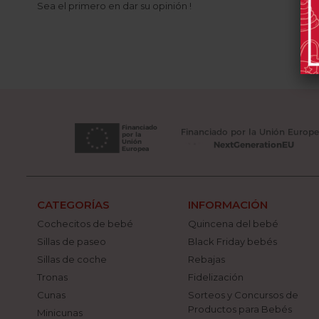
Sea el primero en dar su opinión !
CATEGORÍAS
INFORMACIÓN
Cochecitos de bebé
Quincena del bebé
Sillas de paseo
Black Friday bebés
Sillas de coche
Rebajas
Tronas
Fidelización
Cunas
Sorteos y Concursos de
Productos para Bebés
Minicunas