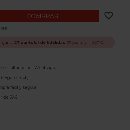
favorite_border
COMPRAR
ras
, ganas
27
punto(s) de fidelidad
.
27
punto(s) =
0,27 €
.
 Consúltanos por Whatsapp
 (según stock)
pra fácil y segura
tir de 59€