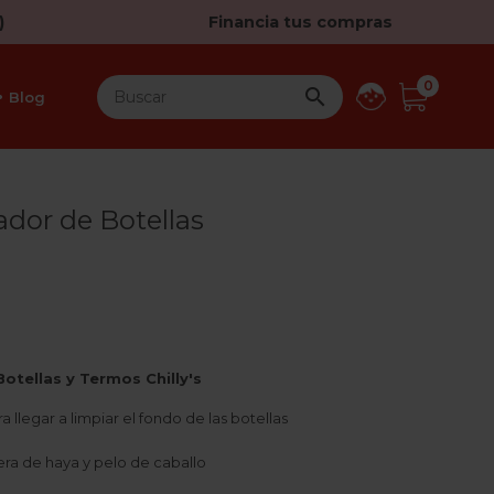
)
Financia tus compras
0

Blog
ador de Botellas
otellas y Termos Chilly's
llegar a limpiar el fondo de las botellas
a de haya y pelo de caballo