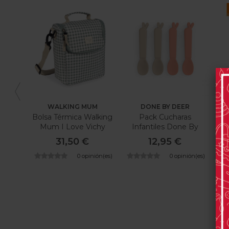
WALKING MUM
DONE BY DEER
Bolsa Térmica Walking
Pack Cucharas
Mum I Love Vichy
Infantiles Done By
Deer Lalee
31,50 €
12,95 €
0 opinión(es)
0 opinión(es)