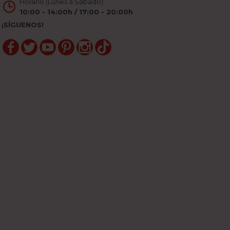
Horario (Lunes a Sábado):
10:00 - 14:00h / 17:00 - 20:00h
¡SÍGUENOS!
Facebook
Twitter
YouTube
Pinterest
Instagram
TikTok