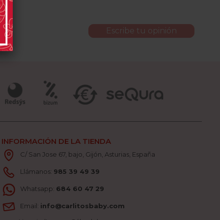
Escribe tu opinión
INFORMACIÓN DE LA TIENDA
C/ San Jose 67, bajo, Gijón, Asturias, España
Llámanos:
985 39 49 39
Whatsapp:
684 60 47 29
Email:
info@carlitosbaby.com