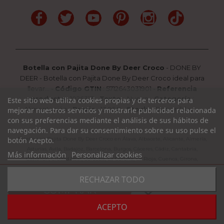
Facebook
Twitter
YouTube
Pinterest
Instagram
TikTok
Botella con Pajita Done By Deer Croco
-
DONE BY
DEER
-
Botella con Pajita Done By Deer Croco ideal para
llevar...
-
Código GTIN
:
5712643031901 -
Referencia
producto
:
1026313
-
Texto
:
Nuevo
-
Categoría
:
Este sitio web utiliza cookies propias y de terceros para
Alimentación
-
Precio
:
13.95
€ -
Stock
: Disponible
mejorar nuestros servicios y mostrarle publicidad relacionada
con sus preferencias mediante el análisis de sus hábitos de
navegación. Para dar su consentimiento sobre su uso pulse el
botón Acepto.
Botella con Pajita Done By Deer Croco en Álava, Albacete, Alicante, Almería,
Asturias, Avila, Badajoz, Barcelona, Burgos, Cáceres, Cádiz, Cantabria,
Más información
Personalizar cookies
Castellón, Ciudad Real, Córdoba, La Coruña, La Rioja, Cuenca, Girona,
Granada, Guadalajara, Guipuzcoa, Huelva, Huesca, Jaen, León, Lleida, Lugo,
RECHAZAR TODO
Madrid, Málaga, Murcia, Navarra, Orense, Palencia, Pontevedra, Rioja,
favorite_border
COMPRAR
Salamanca, Segovia, Sevilla, Soria, Tarragona, Teruel, Toledo, Valencia,
Valladolid, Vizcaya, Zamora, Zaragoza.
ACEPTO
done
Entrega 24-48 horas laborables