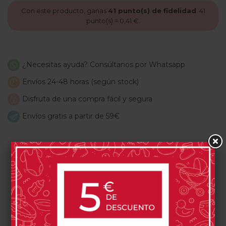
Con este producto, ganas
41
punto(s) de fidelidad
.
41
punto(s) =
0,41 €
.
¿Necesitas ayuda? Consúltanos por Whatsapp
Envíos 24-48 horas (según stock)
Disfruta de una compra fácil y segura
Envíos gratis a partir de 59€
PRODUCTOS RELACIONADOS