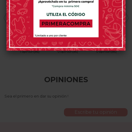
DONE BY DEER
BUGABOO
JANE
Bol Infantil
Bugaboo Giraffe
Jane Termo
Done By Deer
Para Alimentos
Raffi
8,95 €
239,00 €
9,95 €
1 opinión(es)
0 opinión(es)
0 opinión(es)
OPINIONES
Sea el primero en dar su opinión !
Escribe tu opinión