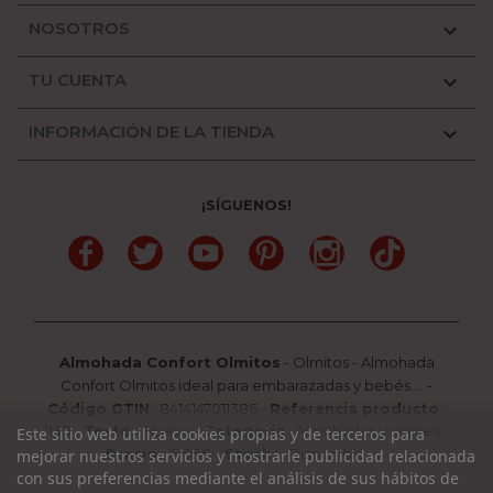
NOSOTROS

TU CUENTA

INFORMACIÓN DE LA TIENDA

¡SÍGUENOS!
Facebook
Twitter
YouTube
Pinterest
Instagram
TikTok
Almohada Confort Olmitos
-
Olmitos
-
Almohada
Confort Olmitos ideal para embarazadas y bebés....
-
Código GTIN
:
8414147011386 -
Referencia producto
:
1138
-
Texto
:
Nuevo
-
Categoría
:
Almohadas y cojines
-
Este sitio web utiliza cookies propias y de terceros para
Precio
:
19.95
€ -
Stock
: Disponible
mejorar nuestros servicios y mostrarle publicidad relacionada
con sus preferencias mediante el análisis de sus hábitos de