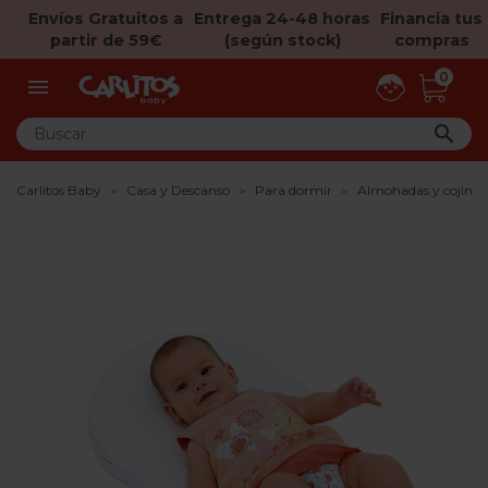
Envíos Gratuitos a
Entrega 24-48 horas
Financia tus
partir de 59€
(según stock)
compras
0


Carlitos Baby
Casa y Descanso
Para dormir
Almohadas y cojines