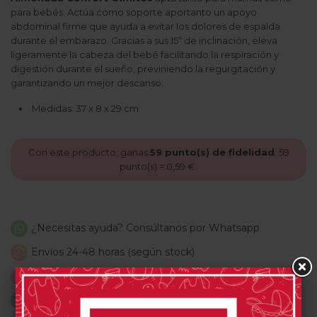
para bebés. Actúa como soporte aportanto un apoyo
abdominal firme que ayuda a evitar los dolores de espalda
durante el embarazo. Gracias a sus 15º de inclinación, eleva
ligeramente la cabeza del bebé facilitando la respiración y
digestión durante el sueño, previniendo la regurgitación y
garantizando un mejor descanso.
Medidas: 37 x 8 x 29 cm
Con este producto, ganas
59
punto(s) de fidelidad
.
59
punto(s) =
0,59 €
.
¿Necesitas ayuda? Consúltanos por Whatsapp
Envíos 24-48 horas (según stock)
Disfruta de una compra fácil y segura
Envíos gratis a partir de 59€