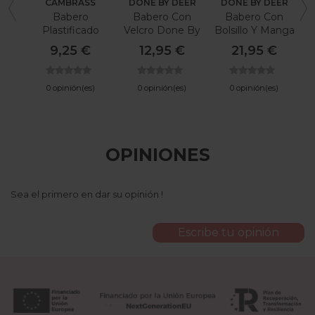
CAMBRASS
DONE BY DEER
DONE BY DEER
Babero
Babero Con
Babero Con
Plastificado
Velcro Done By
Bolsillo Y Manga
R
Cuadrado Astra
Deer Happy
Larga Done By
9,25 €
12,95 €
21,95 €
Gris/Estrella
Clouds
Deer Tiny Farm
28X36 Cm
0 opinión(es)
0 opinión(es)
0 opinión(es)
OPINIONES
Sea el primero en dar su opinión !
Escribe tu opinión