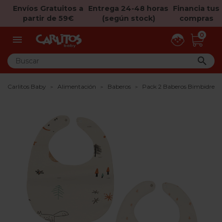
Envíos Gratuitos a
Entrega 24-48 horas
Financia tus
partir de 59€
(según stock)
compras
0


Carlitos Baby
Alimentación
Baberos
Pack 2 Baberos Bimbidrea